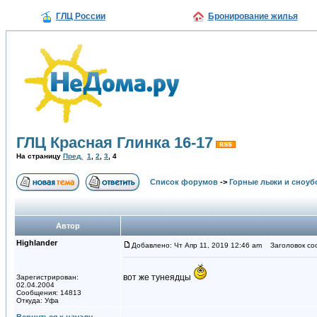
ГЛЦ России
Бронирование жилья
ГЛЦ Красная Глинка 16-17
На страницу
Пред.
1
,
2
,
3
,
4
Список форумов
->
Горные лыжи и сноуб
Автор
Highlander
Добавлено: Чт Апр 11, 2019 12:46 am
Заголовок со
вот же тунеядцы
Зарегистрирован:
02.04.2004
Сообщения: 14813
Откуда: Уфа