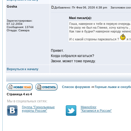
Gosha
Добавлено: Пт Фев 06, 2026 4:38 pm
Заголовок соо
Maxi писал(а):
Зарегистрирован:
Гоша, наверное к тебе в первую очередь
07.12.2004
Сообщения: 13744
Ни разу не был на Глинке, хочу катнуть ,
Откуда: Самара
Как там в будни? наверное народу немно
И с какой стороны парковаться ?
я т
Привет.
Когда собрался кататься?
Звони. может тоже приеду.
Вернуться к началу
Список форумов
->
Горные лыжи и сноуб
Страница
4
из
4
Мы в социальных сетях:
Группа "Горнолыжные
Микроблог
курорты России"
"Катаемся в России"