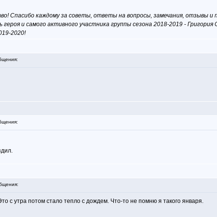
во! Спасибо каждому за советы, ответы на вопросы, замечания, отзывы и п
ь героя и самого активного участника группы сезона 2018-2019 - Григория 
019-2020!
бщения:
бщения:
здил.
бщения:
Это с утра потом стало тепло с дождем. Что-то не помню я такого января.