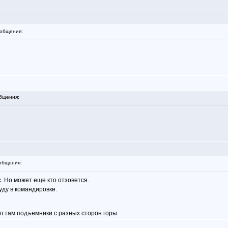
общения:
бщения:
общения:
. Но может еще кто отзовется.
буду в командировке.
л там подъемники с разных сторон горы.