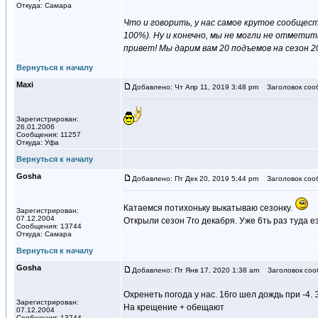
Откуда: Самара
Что и говорить, у нас самое крутое сообщест
100%). Ну и конечно, мы не могли не отметит
привет! Мы дарим вам 20 подъемов на сезон 2
Вернуться к началу
Maxi
Добавлено: Чт Апр 11, 2019 3:48 pm
Заголовок соо
Зарегистрирован:
26.01.2006
Сообщения: 11257
Откуда: Уфа
Вернуться к началу
Gosha
Добавлено: Пт Дек 20, 2019 5:44 pm
Заголовок соо
Катаемся потихоньку выкатываю сезонку.
Зарегистрирован:
07.12.2004
Открыли сезон 7го декабря. Уже 6ть раз туда е
Сообщения: 13744
Откуда: Самара
Вернуться к началу
Gosha
Добавлено: Пт Янв 17, 2020 1:38 am
Заголовок соо
Охренеть погода у нас. 16го шел дождь при -4. 
Зарегистрирован:
На крещение + обещают
07.12.2004
Сообщения: 13744