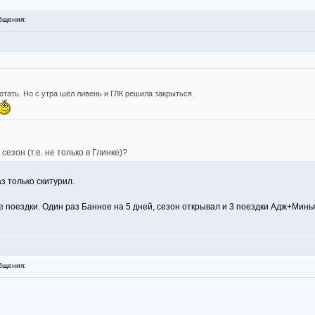
бщения:
отать. Но с утра шёл ливень и ГЛК решила закрыться.
езон (т.е. не только в Глинке)?
з только скитурил.
4ре поездки. Один раз Банное на 5 дней, сезон открывал и 3 поездки Адж+Минь
бщения: