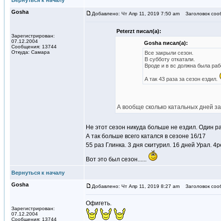
Вернуться к началу
Gosha
Добавлено: Чт Апр 11, 2019 7:50 am
Заголовок соо
Peterzt писал(а):
Зарегистрирован:
07.12.2004
Gosha писал(а):
Сообщения: 13744
Откуда: Самара
Все закрыли сезон.
В субботу откатали.
Вроде и в вс должна была раб
А так 43 раза за сезон ездил.
А вообще сколько катальных дней за с
Не этот сезон никуда больше не ездил. Один ра
А так больше всего катался в сезоне 16/17
55 раз Глинка. 3 дня скитурил. 16 дней Урал. 
Вот это был сезон......
Вернуться к началу
Gosha
Добавлено: Чт Апр 11, 2019 8:27 am
Заголовок соо
Офигеть.
Зарегистрирован:
07.12.2004
Сообщения: 13744