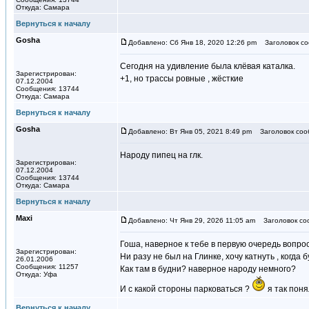
Откуда: Самара
Вернуться к началу
Gosha
Добавлено: Сб Янв 18, 2020 12:26 pm
Заголовок со
Сегодня на удивление была клёвая каталка.
Зарегистрирован:
+1, но трассы ровные , жёсткие
07.12.2004
Сообщения: 13744
Откуда: Самара
Вернуться к началу
Gosha
Добавлено: Вт Янв 05, 2021 8:49 pm
Заголовок соо
Народу пипец на глк.
Зарегистрирован:
07.12.2004
Сообщения: 13744
Откуда: Самара
Вернуться к началу
Maxi
Добавлено: Чт Янв 29, 2026 11:05 am
Заголовок со
Гоша, наверное к тебе в первую очередь вопрос
Зарегистрирован:
Ни разу не был на Глинке, хочу катнуть , когда 
26.01.2006
Сообщения: 11257
Как там в будни? наверное народу немного?
Откуда: Уфа
И с какой стороны парковаться ?
я так поня
Вернуться к началу