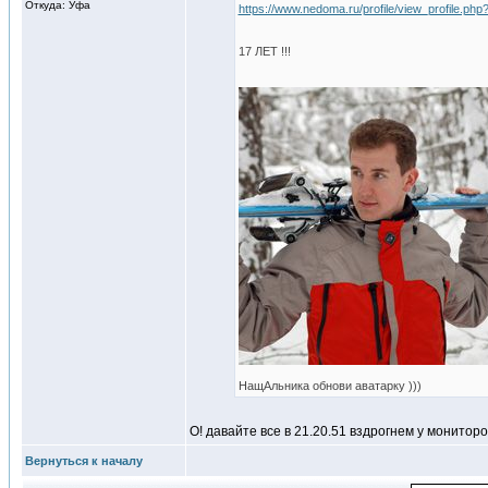
Откуда: Уфа
https://www.nedoma.ru/profile/view_profile.ph
17 ЛЕТ !!!
НащАльника обнови аватарку )))
О! давайте все в 21.20.51 вздрогнем у монитор
Вернуться к началу