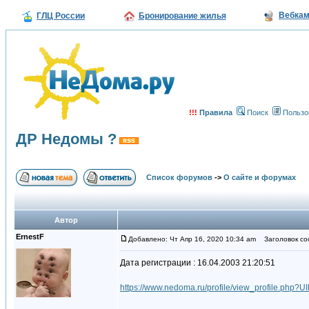
Вебка
ГЛЦ России
Бронирование жилья
!!!
Правила
Поиск
Пользо
ДР Недомы ?
Список форумов
->
О сайте и форумах
Автор
ErnestF
Добавлено: Чт Апр 16, 2020 10:34 am
Заголовок со
Дата регистрации : 16.04.2003 21:20:51
https://www.nedoma.ru/profile/view_profile.php?U