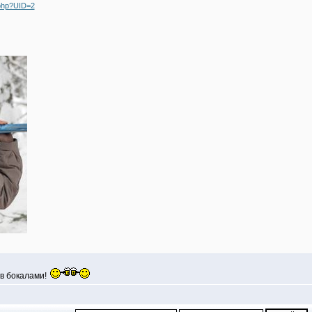
.php?UID=2
ов бокалами!