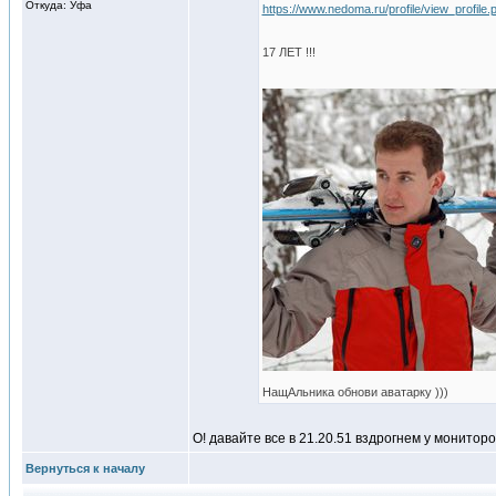
Откуда: Уфа
https://www.nedoma.ru/profile/view_profile
17 ЛЕТ !!!
НащАльника обнови аватарку )))
О! давайте все в 21.20.51 вздрогнем у монитор
Вернуться к началу