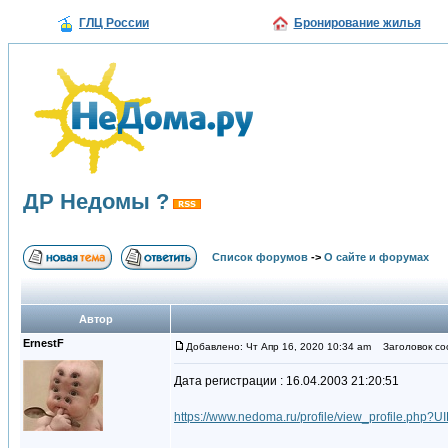
ГЛЦ России
Бронирование жилья
ДР Недомы ?
Список форумов
->
О сайте и форумах
Автор
ErnestF
Добавлено: Чт Апр 16, 2020 10:34 am
Заголовок со
Дата регистрации : 16.04.2003 21:20:51
https://www.nedoma.ru/profile/view_profile.php?U