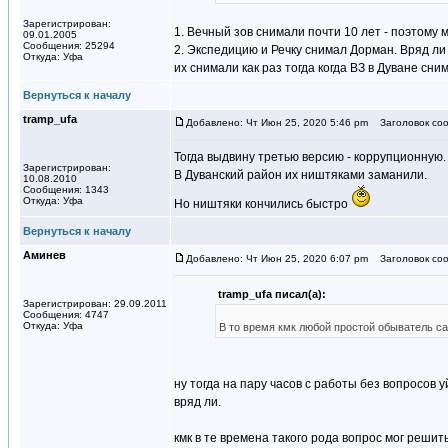
Зарегистрирован:
1. Вечный зов снимали почти 10 лет - поэтому 
09.01.2005
Сообщения: 25294
2. Экспедицию и Речку снимал Дорман. Вряд ли
Откуда: Уфа
их снимали как раз тогда когда ВЗ в Дуване сни
Вернуться к началу
tramp_ufa
Добавлено: Чт Июн 25, 2020 5:46 pm
Заголовок соо
Тогда выдвину третью версию - коррупционную.
Зарегистрирован:
В Дуванский район их ништяками заманили.
10.08.2010
Сообщения: 1343
Откуда: Уфа
Но ништяки кончились быстро
Вернуться к началу
Аминев
Добавлено: Чт Июн 25, 2020 6:07 pm
Заголовок соо
tramp_ufa писал(а):
Зарегистрирован: 29.09.2011
Сообщения: 4747
Откуда: Уфа
В то время кмк любой простой обыватель са
ну тогда на пару часов с работы без вопросов у
вряд ли.
кмк в те времена такого рода вопрос мог решит