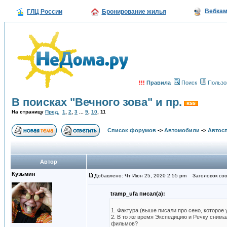
Вебка
ГЛЦ России
Бронирование жилья
!!!
Правила
Поиск
Пользо
В поисках "Вечного зова" и пр.
На страницу
Пред.
1
,
2
,
3
...
9
,
10
,
11
Список форумов
->
Автомобили
->
Автосп
Автор
Кузьмин
Добавлено: Чт Июн 25, 2020 2:55 pm
Заголовок соо
tramp_ufa писал(а):
1. Фактура (выше писали про сено, которое 
2. В то же время Экспедицию и Речку сним
фильмов?