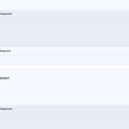
общения:
бщения:
сирают.
общения: