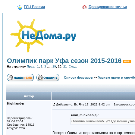
ГЛЦ России
Бронирование жилья
Олимпик парк Уфа сезон 2015-2016
На страницу
Пред.
1
,
2
,
3
... ,
19
,
20
,
21
След.
Список форумов
->
Горные лыжи и сноуб
Автор
Highlander
Добавлено: Вс Янв 17, 2021 8:42 pm
Заголовок соо
ravil_m писал(а):
Зарегистрирован:
Олимпик живой вообще? Где можно узна
02.04.2004
Сообщения: 14813
Откуда: Уфа
Говорят Олимпик переключился на спортсменов