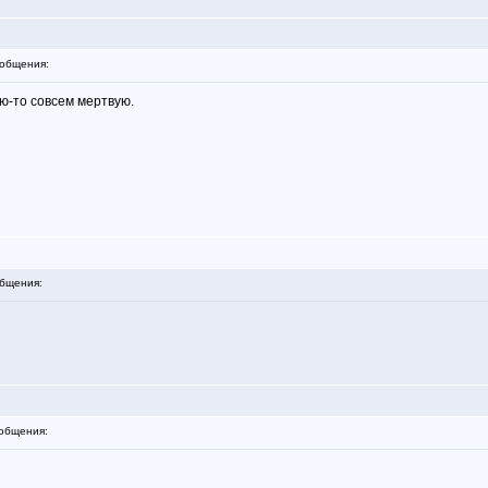
общения:
ую-то совсем мертвую.
бщения:
общения: