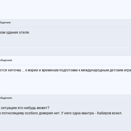
бщения:
жом здания отеля.
общения:
нется ниточка ... к мэрии и временам подготовки к международным детским игра
общения:
ь ситуацию кто-нибудь может?
 потнолицему особого доверия нет. У него одна мантра - Хабиров козел.