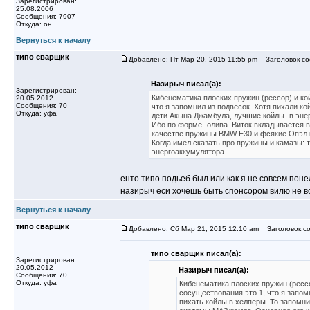
Зарегистрирован:
25.08.2006
Сообщения: 7907
Откуда: он
Вернуться к началу
типо сварщик
Добавлено: Пт Мар 20, 2015 11:55 pm
Заголовок со
Назирыч писал(а):
Зарегистрирован:
Кибенематика плоских пружин (рессор) и ко
20.05.2012
Сообщения: 70
что я запомнил из подвесок. Хотя пихали ко
Откуда: уфа
дети Акына Джамбула, лучшие койлы- в энер
Ибо по форме- олива. Виток вкладывается в
качестве пружины BMW E30 и фсякие Опэл 
Когда имел сказать про пружины и камазы: т
энергоаккумулятора
енто типо подьеб был или как я не совсем поне
назирыч еси хочешь быть спонсором вилю не воп
Вернуться к началу
типо сварщик
Добавлено: Сб Мар 21, 2015 12:10 am
Заголовок со
типо сварщик писал(а):
Зарегистрирован:
20.05.2012
Назирыч писал(а):
Сообщения: 70
Откуда: уфа
Кибенематика плоских пружин (рессо
сосуществования это 1, что я запом
пихать койлы в хелперы. То запомн