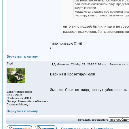
системы МАЗ/камаз. Основное его ка
полностью сложенном виде представ
кадеты/нексии.
Когда имел сказать про пружины и ка
лехи пружину от энергоаккумулятор
енто типо подьеб был или как я не сов
назирыч еси хочешь быть спонсором вилю
типо приварю )))))))
\
Вернуться к началу
Frol
Добавлено: Сб Мар 21, 2015 2:36 am
Заголовок соо
Вари наз! Проэетируй юля!
Зы пьян. Сочи, пятница, прошу глубоко понять.
Зарегистрирован:
22.12.2005
Сообщения: 4964
Откуда: Новосибирск-Москва-
Салават-Мелеуз
Вернуться к началу
Показать сообщения:
Список форумов
->
Автомобили