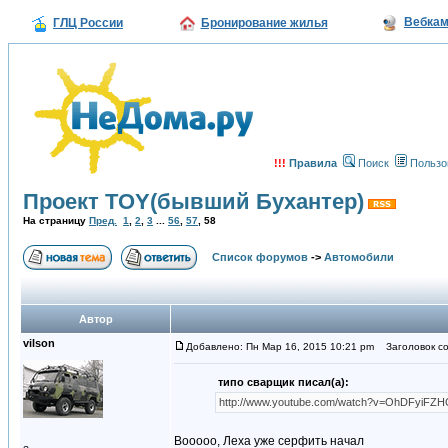
Вебка
ГЛЦ России
Бронирование жилья
!!!
Правила
Поиск
Пользо
Проект TOY(бывший Бухантер)
На страницу
Пред.
1
,
2
,
3
...
56
,
57
,
58
Список форумов
->
Автомобили
Автор
vilson
Добавлено: Пн Мар 16, 2015 10:21 pm
Заголовок со
типо сварщик писал(а):
http://www.youtube.com/watch?v=OhDFyiFZ
Вооооо, Леха уже серфить начал