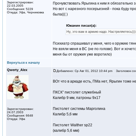
Зарегистрирован:
Прочувствовать Ярыгина к ним я обязательно за
22.03.2005
Но вот с нарезного посерьезней - пока буду пр
Сообщения: 5229
Откуда: Уфа, Черниковка
была((( )
Южанин писал(а):
Ну, это вам в армию надо. Настреляетесь)))
Психиатр спрашивал у меня, чего к оружию тянет
Не взяли меня в ВС (не по голове). Вот и хочет
меня бы от оружия уже воротило)
Вернуться к началу
Qwerty_Alex
Добавлено: Ср Авг 01, 2012 10:44 pm
Заголовок со
ВОт что в аркаде есть, ПМа нет, Ярыгин тоже н
ПКСК” пистолет служебный
Калибр 9 мм, патроны 9х17
Пистолет системы Марголина
Зарегистрирован:
24.07.2003
Калибр 5,6 мм
Сообщения: 6648
Откуда: Уфа
Пистолет Walther sp22
(калибр 5,6 мм)