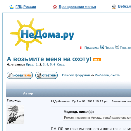
Вебка
ГЛЦ России
Бронирование жилья
!!!
Правила
Поиск
Пользо
А возьмите меня на охоту!
На страницу
Пред.
1
,
2
,
3
,
4
,
5
,
6
След.
Список форумов
->
Рыбалка, охота
Автор
Тихоход
Добавлено: Ср Авг 01, 2012 10:13 pm
Заголовок со
Медведь писал(а):
Роман, позвони в Аркаду, узнай какое оружие
ПМ, ПЯ, че то из импортного и какая-то наша м