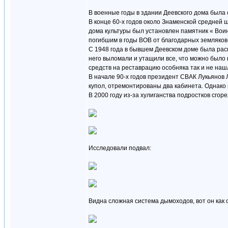
В военные годы в здании Деевского дома была 
В конце 60-х годов около Знаменской средней 
дома культуры был установлен памятник « Вои
погибшим в годы ВОВ от благодарных земляков
С 1948 года в бывшем Деевском доме была расп
него выломали и утащили все, что можно было 
средств на реставрацию особняка так и не наш
В начале 90-х годов президент СВАК Лукьянов
купол, отремонтированы два кабинета. Однако
В 2000 году из-за хулиганства подростков сгор
Исследовали подвал:
Видна сложная система дымоходов, вот он как о