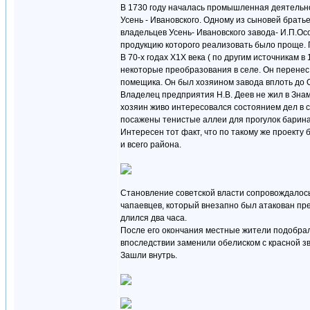
В 1730 году началась промышленная деятельно
Усень - Ивановского. Одному из сыновей брать
владельцев Усень- Ивановского завода- И.П.Ос
продукцию которого реализовать было проще. 
В 70-х годах Х1Х века ( по другим источникам
некоторые преобразования в селе. Он перенес 
помещика. Он был хозяином завода вплоть до 
Владелец предприятия Н.В. Деев не жил в Зн
хозяин живо интересовался состоянием дел в с
посажены тенистые аллеи для прогулок барина 
Интересен тот факт, что по такому же проекту
и всего района.
Становление советской власти сопровождалось 
чапаевцев, который внезапно был атакован пр
длился два часа.
После его окончания местные жители подобрали
впоследствии заменили обелиском с красной з
Зашли внутрь.