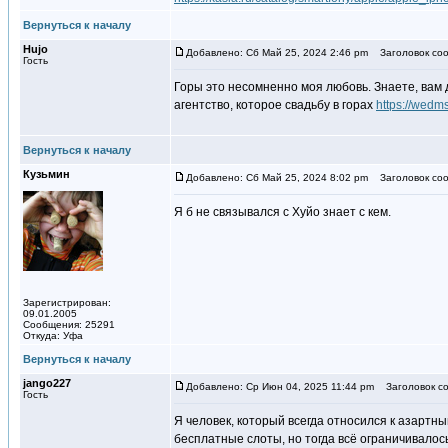
Вернуться к началу
Hujo
Добавлено: Сб Май 25, 2024 2:46 pm
Заголовок соо
Гость
Горы это несомненно моя любовь. Знаете, вам д
агентство, которое свадьбу в горах
https://wedm
Вернуться к началу
Кузьмин
Добавлено: Сб Май 25, 2024 8:02 pm
Заголовок соо
Я б не связывался с Хуйо знает с кем.
Зарегистрирован:
09.01.2005
Сообщения: 25291
Откуда: Уфа
Вернуться к началу
jango227
Добавлено: Ср Июн 04, 2025 11:44 pm
Заголовок со
Гость
Я человек, который всегда относился к азартны
бесплатные слоты, но тогда всё ограничивалось