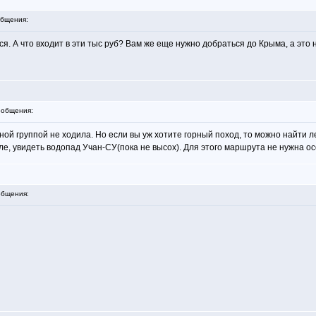
бщения:
ется. А что входит в эти тыс руб? Вам же еще нужно добраться до Крыма, а это
общения:
ной группой не ходила. Но если вы уж хотите горный поход, то можно найти 
е, увидеть водопад Учан-СУ(пока не высох). Для этого маршрута не нужна ос
бщения: