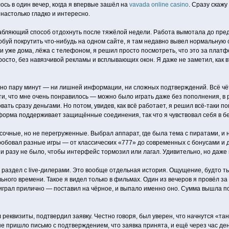
ось в один вечер, когда я впервые зашёл на
vavada online casino
. Сразу скаж
 настолько гладко и интересно.
сслабляющий способ отдохнуть после тяжёлой недели. Работа вымотала до пре
буй покрутить что-нибудь на одном сайте, я там недавно вывел нормальную с
, и уже дома, лёжа с телефоном, я решил просто посмотреть, что это за пла
осто, без навязчивой рекламы и всплывающих окон. Я даже не заметил, как вт
но пару минут — ни лишней информации, ни сложных подтверждений. Всё чётко
ти, что мне очень понравилось — можно было играть даже без пополнения, в 
вать сразу деньгами. Но потом, увидев, как всё работает, я решил всё-таки 
форма поддерживает защищённые соединения, так что я чувствовал себя в б
сочные, но не перегруженные. Выбрал аппарат, где была тема с пиратами, и 
робовал разные игры — от классических «777» до современных с бонусами и д
и разу не было, чтобы интерфейс тормозил или лагал. Удивительно, но даже
 раздел с live-дилерами. Это вообще отдельная история. Ощущение, будто т
ого времени. Такое я видел только в фильмах. Один из вечеров я провёл за 
играл прилично — поставил на чёрное, и выпало именно оно. Сумма вышла по
реквизиты, подтвердил заявку. Честно говоря, был уверен, что начнутся «та
 пришло письмо с подтверждением, что заявка принята, и ещё через час деньг