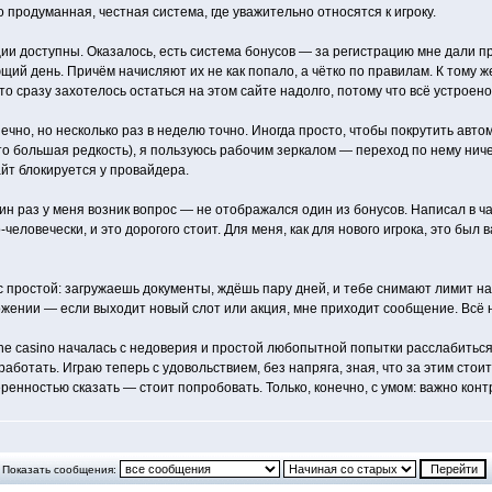
о продуманная, честная система, где уважительно относятся к игроку.
ции доступны. Оказалось, есть система бонусов — за регистрацию мне дали 
ий день. Причём начисляют их не как попало, а чётко по правилам. К тому 
о сразу захотелось остаться на этом сайте надолго, потому что всё устроено 
нечно, но несколько раз в неделю точно. Иногда просто, чтобы покрутить авт
 это большая редкость), я пользуюсь рабочим зеркалом — переход по нему нич
айт блокируется у провайдера.
н раз у меня возник вопрос — не отображался один из бонусов. Написал в ча
еловечески, и это дорогого стоит. Для меня, как для нового игрока, это был
простой: загружаешь документы, ждёшь пару дней, и тебе снимают лимит на 
ожении — если выходит новый слот или акция, мне приходит сообщение. Всё н
ine casino началась с недоверия и простой любопытной попытки расслабиться
работать. Играю теперь с удовольствием, без напряга, зная, что за этим ст
ренностью сказать — стоит попробовать. Только, конечно, с умом: важно конт
Показать сообщения: