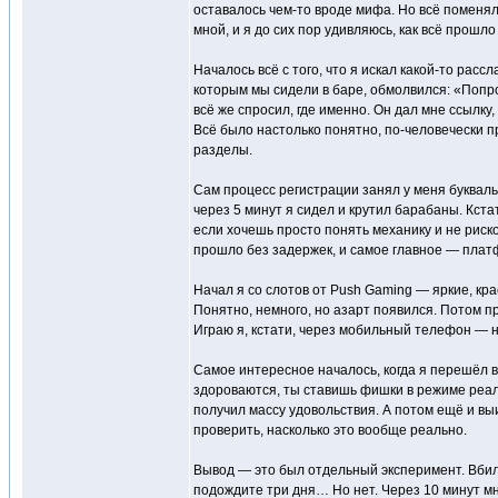
оставалось чем-то вроде мифа. Но всё поменял
мной, и я до сих пор удивляюсь, как всё прошло
Началось всё с того, что я искал какой-то ра
которым мы сидели в баре, обмолвился: «Попро
всё же спросил, где именно. Он дал мне ссылку
Всё было настолько понятно, по-человечески пр
разделы.
Сам процесс регистрации занял у меня букваль
через 5 минут я сидел и крутил барабаны. Кста
если хочешь просто понять механику и не риско
прошло без задержек, и самое главное — плат
Начал я со слотов от Push Gaming — яркие, кра
Понятно, немного, но азарт появился. Потом п
Играю я, кстати, через мобильный телефон — н
Самое интересное началось, когда я перешёл в
здороваются, ты ставишь фишки в режиме реальн
получил массу удовольствия. А потом ещё и вы
проверить, насколько это вообще реально.
Вывод — это был отдельный эксперимент. Вбил 
подождите три дня… Но нет. Через 10 минут мне