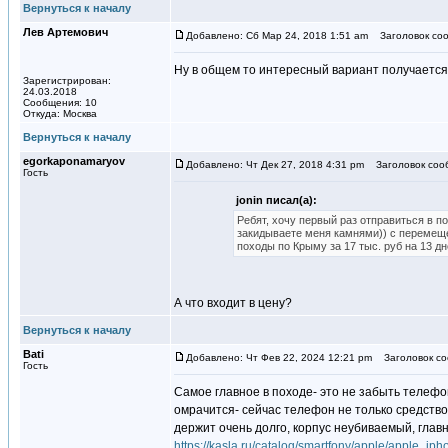
Вернуться к началу
Лев Артемович
Добавлено: Сб Мар 24, 2018 1:51 am
Заголовок соо
Ну в общем то интересный вариант получается
Зарегистрирован:
24.03.2018
Сообщения: 10
Откуда: Москва
Вернуться к началу
egorkaponamaryov
Добавлено: Чт Дек 27, 2018 4:31 pm
Заголовок сооб
Гость
jonin писал(а):
Ребят, хочу первый раз отправиться в п
закидываете меня камнями)) с перемещ
походы по Крыму за 17 тыс. руб на 13 д
А что входит в цену?
Вернуться к началу
Bati
Добавлено: Чт Фев 22, 2024 12:21 pm
Заголовок со
Гость
Самое главное в походе- это не забыть телефо
омрачится- сейчас телефон не только средство 
держит очень долго, корпус неубиваемый, глав
https://kasla.ru/catalog/smartfony/apple/apple_ip