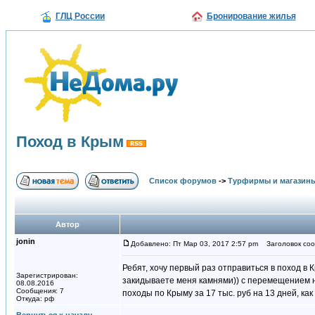
ГЛЦ России
Бронирование жилья
Поход в Крым
Список форумов
->
Турфирмы и магазин
Автор
jonin
Добавлено: Пт Мар 03, 2017 2:57 pm
Заголовок соо
Ребят, хочу первый раз отправиться в поход в
Зарегистрирован:
закидываете меня камнями)) с перемещением н
08.08.2016
Сообщения: 7
походы по Крыму за 17 тыс. руб на 13 дней, ка
Откуда: рф