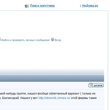
Поиск попутчика
НеДома.ру
|
Войти и проверить личные сообщения
Вход
акой-нибудь группе, нашел вообще облегченный вариант ( только не
, Бахчисарай. Нашел у вот
http://strannik.crimea.ru/
этой фирмы такие