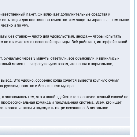
приветственный пакет. Он включает дополнительные средства и
же есть акция для постоянных клиентов: чем чаще ты играешь — тем выше
честно и по уму.
оматы без ставок — чисто для удовольствия, иногда — чтобы испытать
ем не отличается от основной страницы. Всё работает, интерфейс такой
т, буквально через 3 минуты ответили, всё объяснили, извинились и
 важный момент — я сразу почувствовал, что попал в нормальное,
вывод. Это удобно, особенно когда хочется вывести крупную сумму
а русском, понятно и без лишнего мусора.
, а закончилась тем, что я нашёл действительно качественный способ не
оит профессиональная команда и продуманная система. Всем, кто ищет
ролировать ставки и подходить к игре осознанно. А остальное —