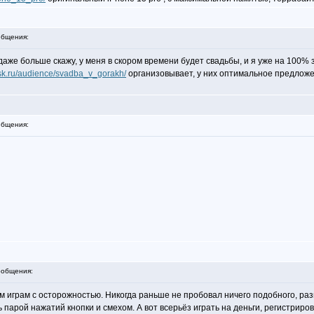
бщения:
аже больше скажу, у меня в скором времени будет свадьбы, и я уже на 100% з
sk.ru/audience/svadba_v_gorakh/
организовывает, у них оптимальное предложен
бщения:
общения:
м играм с осторожностью. Никогда раньше не пробовал ничего подобного, раз
 парой нажатий кнопки и смехом. А вот всерьёз играть на деньги, регистрир