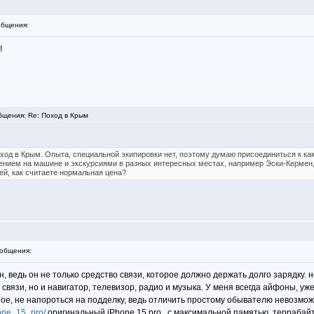
бщения:
!
щения: Re: Поход в Крым
оход в Крым. Опыта, специальной экипировки нет, поэтому думаю присоединиться к ка
ением на машине и экскурсиями в разных интересных местах, например Эски-Кермен,
ней, как считаете нормальная цена?
общения:
н, ведь он не только средство связи, которое должно держать долго зарядк
связи, но и навигатор, телевизор, радио и музыка. У меня всегда айфоны, уж
ное, не напороться на подделку, ведь отличить простому обывателю невозмож
hone_15_pro/
оригинальный iPhone 15 pro , с максимальной памятью, террабай