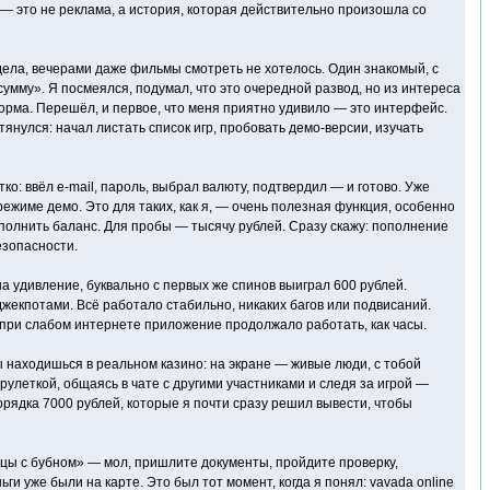
у — это не реклама, а история, которая действительно произошла со
дела, вечерами даже фильмы смотреть не хотелось. Один знакомый, с
умму». Я посмеялся, подумал, что это очередной развод, но из интереса
тформа. Перешёл, и первое, что меня приятно удивило — это интерфейс.
янулся: начал листать список игр, пробовать демо-версии, изучать
: ввёл e-mail, пароль, выбрал валюту, подтвердил — и готово. Уже
режиме демо. Это для таких, как я, — очень полезная функция, особенно
пополнить баланс. Для пробы — тысячу рублей. Сразу скажу: пополнение
езопасности.
на удивление, буквально с первых же спинов выиграл 600 рублей.
жекпотами. Всё работало стабильно, никаких багов или подвисаний.
 при слабом интернете приложение продолжало работать, как часы.
ы находишься в реальном казино: на экране — живые люди, с тобой
рулеткой, общаясь в чате с другими участниками и следя за игрой —
рядка 7000 рублей, которые я почти сразу решил вывести, чтобы
нцы с бубном» — мол, пришлите документы, пройдите проверку,
и уже были на карте. Это был тот момент, когда я понял: vavada online