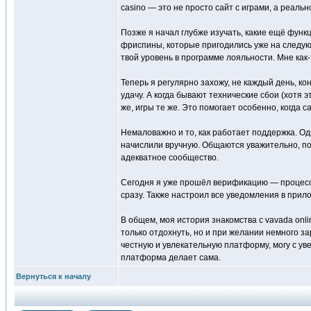
casino — это не просто сайт с играми, а реальн
Позже я начал глубже изучать, какие ещё функ
фриспины, которые пригодились уже на следующ
твой уровень в программе лояльности. Мне как-т
Теперь я регулярно захожу, не каждый день, ко
удачу. А когда бывают технические сбои (хотя
же, игры те же. Это помогает особенно, когда с
Немаловажно и то, как работает поддержка. Оди
начислили вручную. Общаются уважительно, по-ч
адекватное сообщество.
Сегодня я уже прошёл верификацию — процесс 
сразу. Также настроил все уведомления в прил
В общем, моя история знакомства с vavada onl
только отдохнуть, но и при желании немного за
честную и увлекательную платформу, могу с уве
платформа делает сама.
Вернуться к началу