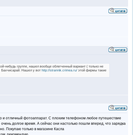
кой-нибудь группе, нашел вообще облегченный вариант ( только не
 Бахчисарай. Нашел у вот
http://strannik.crimea.ru/
этой фирмы такие
у. но и отличный фотоаппарат. С плохим телефоном любое путешествие
е очень долгое время. А сейчас они настолько пошли вперед, что зарядка
но. Покупаю только в магазине Касла
том. рекомендую