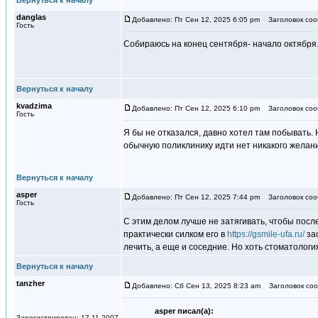
Вернуться к началу
danglas
Добавлено: Пт Сен 12, 2025 6:05 pm
Заголовок соо
Гость
Собираюсь на конец сентября- начало октября.
Вернуться к началу
kvadzima
Добавлено: Пт Сен 12, 2025 6:10 pm
Заголовок соо
Гость
Я бы не отказался, давно хотел там побывать. Н
обычную поликлинику идти нет никакого желани
Вернуться к началу
asper
Добавлено: Пт Сен 12, 2025 7:44 pm
Заголовок соо
Гость
С этим делом лучше не затягивать, чтобы после
практически силком его в
https://gsmile-ufa.ru/
зас
лечить, а еще и соседние. Но хоть стоматология
Вернуться к началу
tanzher
Добавлено: Сб Сен 13, 2025 8:23 am
Заголовок соо
asper писал(а):
Зарегистрирован: 17.11.2007