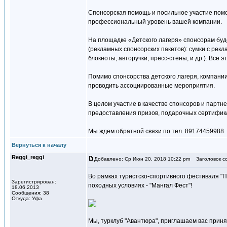
Спонсорская помощь и посильное участие помо
профессиональный уровень вашей компании.
На площадке «Детского лагеря» спонсорам бу
(рекламных спонсорских пакетов): сумки с рек
блокноты, авторучки, пресс-стены, и др.). Все
Помимо спонсорства детского лагеря, компани
проводить ассоциированные мероприятия.
В целом участие в качестве спонсоров и парт
предоставления призов, подарочных сертифик
Мы ждем обратной связи по тел. 89174459988
Вернуться к началу
Reggi_reggi
Добавлено: Ср Июн 20, 2018 10:22 pm
Заголовок с
Во рамках туристско-спортивного фестиваля "П
Зарегистрирован:
походных условиях - "Мангал Фест"!
18.06.2013
Сообщения: 38
Откуда: Уфа
Мы, турклуб "Авантюра", приглашаем вас принят