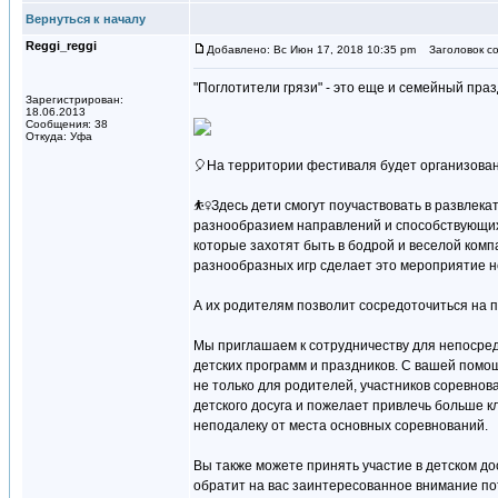
Вернуться к началу
Reggi_reggi
Добавлено: Вс Июн 17, 2018 10:35 pm
Заголовок со
"Поглотители грязи" - это еще и семейный праз
Зарегистрирован:
18.06.2013
Сообщения: 38
Откуда: Уфа
🎈На территории фестиваля будет организован
⛹‍♀️Здесь дети смогут поучаствовать в развле
разнообразием направлений и способствующих 
которые захотят быть в бодрой и веселой комп
разнообразных игр сделает это мероприятие 
А их родителям позволит сосредоточиться на п
Мы приглашаем к сотрудничеству для непосред
детских программ и праздников. С вашей помо
не только для родителей, участников соревнова
детского досуга и пожелает привлечь больше 
неподалеку от места основных соревнований.
Вы также можете принять участие в детском до
обратит на вас заинтересованное внимание по