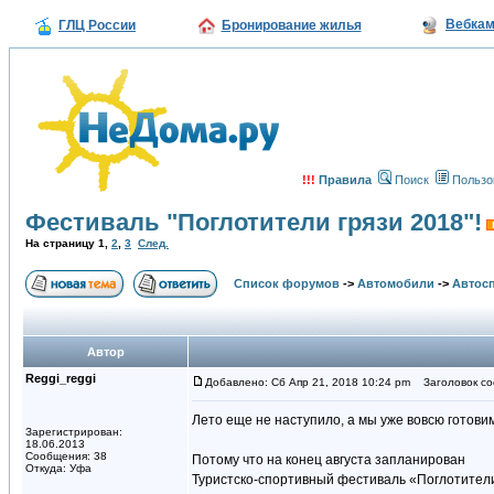
Вебка
ГЛЦ России
Бронирование жилья
!!!
Правила
Поиск
Пользо
Фестиваль "Поглотители грязи 2018"!
На страницу
1
,
2
,
3
След.
Список форумов
->
Автомобили
->
Автосп
Автор
Reggi_reggi
Добавлено: Сб Апр 21, 2018 10:24 pm
Заголовок соо
Лето еще не наступило, а мы уже вовсю готови
Зарегистрирован:
18.06.2013
Сообщения: 38
Потому что на конец августа запланирован
Откуда: Уфа
Туристско-спортивный фестиваль «Поглотители