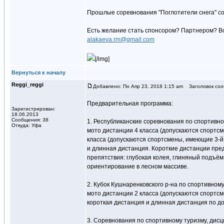
Прошлые соревнования "Поглотители снега" со
Есть желание стать спонсором? Партнером? В
alakaeva.rm@gmail.com
[/img]
Вернуться к началу
Reggi_reggi
Добавлено: Пн Апр 23, 2018 1:15 am
Заголовок соо
Предварительная программа:
Зарегистрирован:
18.06.2013
Сообщения: 38
1. Республиканские соревнования по спортивно
Откуда: Уфа
мото дистанции 4 класса (допускаются спортс
класса (допускаются спортсмены, имеющие 3-й
и длинная дистанция. Короткие дистанции пре
препятствия: глубокая колея, глиняный подъём
ориентирование в лесном массиве.
2. Кубок Кушнаренковского р-на по спортивном
мото дистанции 2 класса (допускаются спортс
короткая дистанция и длинная дистанция по д
3. Соревнования по спортивному туризму, дисц