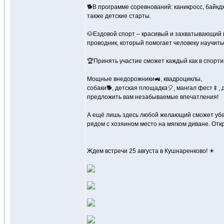
🐕В программе соревнований: каникросс, байкд
также детские старты.
🐶Ездовой спорт – красивый и захватывающий в
проводник, который помогает человеку научить
🏆Принять участие сможет каждый как в спорти
Мощные внедорожники🚜, квадроциклы,
собаки🐕, детская площадка🎈, мангал фест🍢, д
предложить вам незабываемые впечатления!
А ещё лишь здесь любой желающий сможет убед
рядом с хозяином место на мягком диване. От
Ждем встречи 25 августа в Кушнаренково! ☀