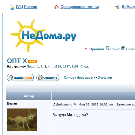
Вебка
ГЛЦ России
Бронирование жилья
!!!
Правила
Поиск
Польз
ОПТ Х
На страницу
Пред.
1
,
2
,
3
,
4
...
1196
,
1197
,
1198
След.
Список форумов
->
Оффтоп
Автор
Белая
Добавлено: Чт Июн 02, 2022 10:02 am
Заголовок со
Вы куда Митю дели?