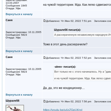
Зарегистрирован:
13.03.2007
на чужой территории. Мда. Как легко сдвигаю
Сообщения: 1945
Откуда: Уфа
Вернуться к началу
Саня
Добавлено: Чт Июн 02, 2022 7:51 pm
Заголовок соо
Шурале56 писал(а):
Зарегистрирован: 10.11.2005
А расхераченную независимую народную И
Сообщения: 5823
Откуда: Уфа
Тоже в этот день расхерачили?
Вернуться к началу
Саня
Добавлено: Чт Июн 02, 2022 7:52 pm
Заголовок соо
-aleex- писал(а):
Зарегистрирован: 10.11.2005
Вот только не с этого начиналось. Ну а "да
Сообщения: 5823
Откуда: Уфа
и на чужой территории. Мда. Как легко сд
Да, да, это же кондиционер....
Вернуться к началу
Шурале56
Добавлено: Чт Июн 02, 2022 7:56 pm
Заголовок соо
https://youtu.be/u4zZGpUKrxI