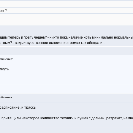
сть ?
идим теперь и "репу чешем" - никто пока наличие хоть минимально нормальны
устным?.. ведь искусственное оснежение громко так обещали...
общения:
тнуть.
общения:
и расписание, и трассы
. притащили некоторое количество техники и пушек с долины, ратрачат, немно