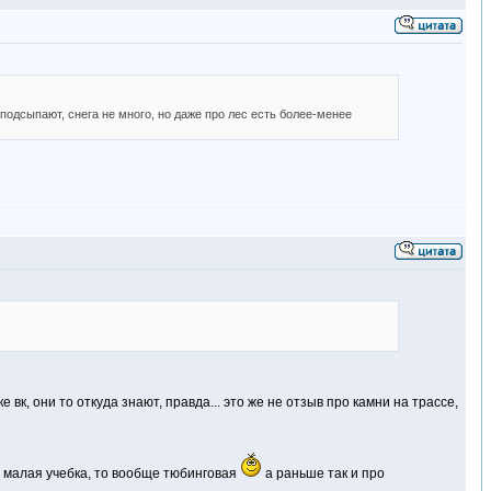
подсыпают, снега не много, но даже про лес есть более-менее
вк, они то откуда знают, правда... это же не отзыв про камни на трассе,
то малая учебка, то вообще тюбинговая
а раньше так и про