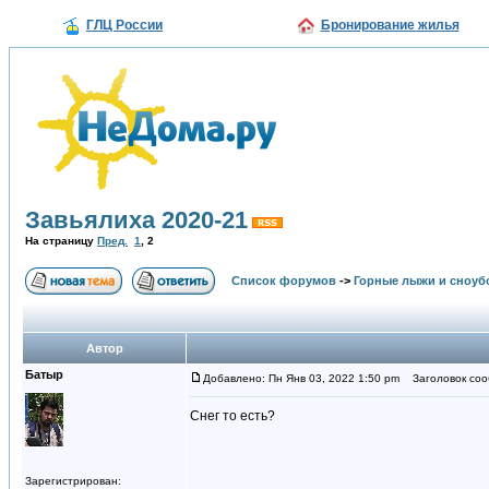
ГЛЦ России
Бронирование жилья
Завьялиха 2020-21
На страницу
Пред.
1
,
2
Список форумов
->
Горные лыжи и сноуб
Автор
Батыр
Добавлено: Пн Янв 03, 2022 1:50 pm
Заголовок соо
Снег то есть?
Зарегистрирован: