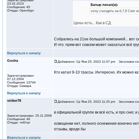
Зарегистрирован:
23.02.2015
Батыр писал(а):
Сообщения: 45
Откуда: Оренбург
хочу съездить на 6,7,8 Снег е
Цены есть... Как в СД
Собрались на 21ое большой компанией... вот с
И что: прям вот совсем может оказаться всё гр
Вернуться к началу
Gosha
Добавлено: Ср Янв 25, 2023 11:07 pm
Заголовок со
Кто катал 9-10 трассы. Интересно. Их можно ка
Зарегистрирован:
07.12.2004
Сообщения: 13744
Откуда: Самара
Вернуться к началу
striker78
Добавлено: Ср Янв 25, 2023 11:25 pm
Заголовок со
в официальной группе вк всё есть, и про снег, 
Зарегистрирован: 25.11.2008
Сообщения: 46
Откуда: члб/трг
освещенки нет, полного оснежения конечно нет
отзывы, вроде бы
Вернуться к началу