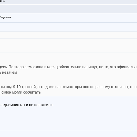
ать
бщения:
здесь. Полтора землекопа в месяц обязательно напишут, не то, что официалы на
ть незачем
ся под 9-10 трассой, а то даже на схемах горы оно по разному отмечено, то 
 склон могли сосчитать
подъемник так и не поставили.