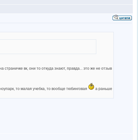
 страничке вк, они то откуда знают, правда... это же не отзыв
сноупарк, то малая учебка, то вообще тюбинговая
а раньше