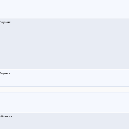
бщения:
бщения:
общения: