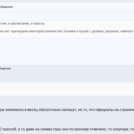
общения:
 снег, и расписание, и трассы
но нет. притащили некоторое количество техники и пушек с долины, ратрачат, немного 
бщения:
ора землекопа в месяц обязательно напишут, не то, что официалы на страничке 
 трассой, а то даже на схемах горы оно по разному отмечено, то сноупарк, 