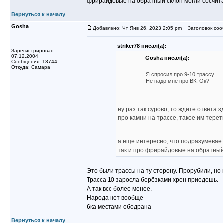
фрирайдовые на обратный склон могли сосчит
Вернуться к началу
Gosha
Добавлено: Чт Янв 26, 2023 2:05 pm
Заголовок соо
striker78 писал(а):
Зарегистрирован:
07.12.2004
Gosha писал(а):
Сообщения: 13744
Откуда: Самара
Я спросил про 9-10 трассу.
Не надо мне про ВК. Ок?
ну раз так сурово, то ждите ответа 
про камни на трассе, такое им тере
а еще интересно, что подразумевает
так и про фрирайдовые на обратный
Это были трассы на ту сторону. Прорубили, но 
Трасса 10 заросла берёзками хрен приедешь.
А так все более менее.
Народа нет вообще
6ка местами ободрана
Вернуться к началу