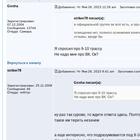
Gosha
Добавлено: Чт Янв 26, 2023 12:26 am
Заголовок со
striker78 писал(а):
Зарегистрирован:
в официальной группе вк всё есть, и про
07.12.2004
Сообщения: 13744
Откуда: Самара
освещенки нет, полного оснежения конеч
отзывы, вроде бы
Я спросил про 9-10 трассу.
Не надо мне про ВК. Ок?
Вернуться к началу
striker78
Добавлено: Чт Янв 26, 2023 9:41 am
Заголовок соо
Gosha писал(а):
Зарегистрирован: 25.11.2008
Сообщения: 46
Откуда: члб/трг
Я спросил про 9-10 трассу.
Не надо мне про ВК. Ок?
ну раз так сурово, то ждите ответа здесь. Полт
такое им тереть незачем
а еще интересно, что подразумевается под 9-10