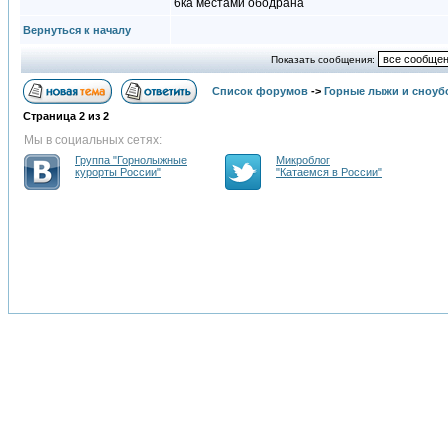
6ка местами ободрана
Вернуться к началу
Показать сообщения:
Список форумов
->
Горные лыжи и сноуб
Страница
2
из
2
Мы в социальных сетях:
Группа "Горнолыжные
Микроблог
курорты России"
"Катаемся в России"