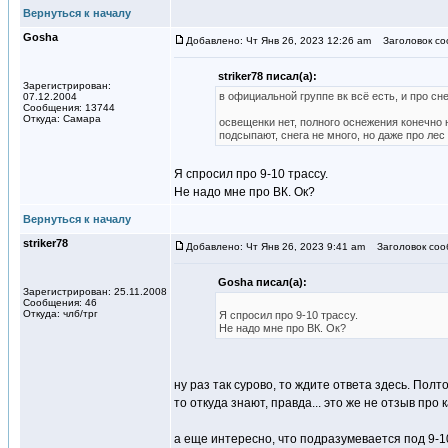
Вернуться к началу
Gosha
Добавлено: Чт Янв 26, 2023 12:26 am
Заголовок со
striker78 писал(а):
Зарегистрирован:
в официальной группе вк всё есть, и про сне
07.12.2004
Сообщения: 13744
Откуда: Самара
освещенки нет, полного оснежения конечно 
подсыпают, снега не много, но даже про лес
Я спросил про 9-10 трассу.
Не надо мне про ВК. Ок?
Вернуться к началу
striker78
Добавлено: Чт Янв 26, 2023 9:41 am
Заголовок соо
Gosha писал(а):
Зарегистрирован: 25.11.2008
Сообщения: 46
Откуда: члб/трг
Я спросил про 9-10 трассу.
Не надо мне про ВК. Ок?
ну раз так сурово, то ждите ответа здесь. Пол
то откуда знают, правда... это же не отзыв про
а еще интересно, что подразумевается под 9-10