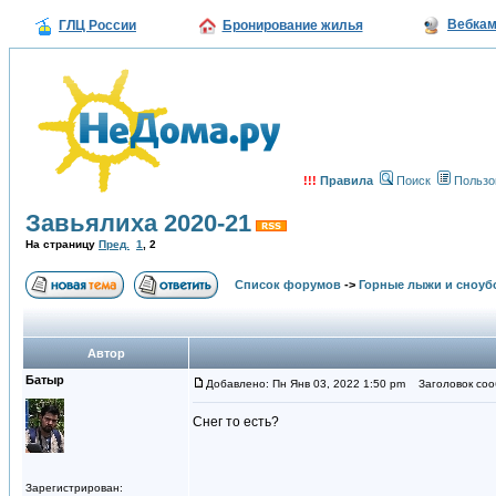
Вебка
ГЛЦ России
Бронирование жилья
!!!
Правила
Поиск
Пользо
Завьялиха 2020-21
На страницу
Пред.
1
,
2
Список форумов
->
Горные лыжи и сноуб
Автор
Батыр
Добавлено: Пн Янв 03, 2022 1:50 pm
Заголовок соо
Снег то есть?
Зарегистрирован: