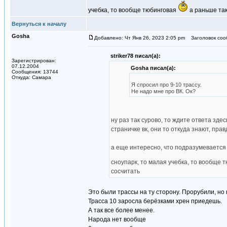
учебка, то вообще тюбинговая
а раньше так
Вернуться к началу
Gosha
Добавлено: Чт Янв 26, 2023 2:05 pm
Заголовок соо
striker78 писал(а):
Зарегистрирован:
07.12.2004
Gosha писал(а):
Сообщения: 13744
Откуда: Самара
Я спросил про 9-10 трассу.
Не надо мне про ВК. Ок?
ну раз так сурово, то ждите ответа зд
страничке вк, они то откуда знают, прав
а еще интересно, что подразумевается 
сноупарк, то малая учебка, то вообще 
сосчитать
Это были трассы на ту сторону. Прорубили, но 
Трасса 10 заросла берёзками хрен приедешь.
А так все более менее.
Народа нет вообще