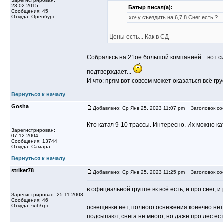
Зарегистрирован:
23.02.2015
Батыр писал(а):
Сообщения: 45
Откуда: Оренбург
хочу съездить на 6,7,8 Снег есть ?
Цены есть... Как в СД
Собрались на 21ое большой компанией... вот с
подтверждает...
И что: прям вот совсем может оказаться всё гр
Вернуться к началу
Gosha
Добавлено: Ср Янв 25, 2023 11:07 pm
Заголовок со
Кто катал 9-10 трассы. Интересно. Их можно ка
Зарегистрирован:
07.12.2004
Сообщения: 13744
Откуда: Самара
Вернуться к началу
striker78
Добавлено: Ср Янв 25, 2023 11:25 pm
Заголовок со
в официальной группе вк всё есть, и про снег, 
Зарегистрирован: 25.11.2008
Сообщения: 46
Откуда: члб/трг
освещенки нет, полного оснежения конечно нет
подсыпают, снега не много, но даже про лес е