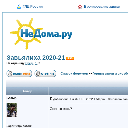
ГЛЦ России
Бронирование жилья
Завьялиха 2020-21
На страницу
Пред.
1
,
2
Список форумов
->
Горные лыжи и сноуб
Автор
Батыр
Добавлено: Пн Янв 03, 2022 1:50 pm
Заголовок соо
Снег то есть?
Зарегистрирован: