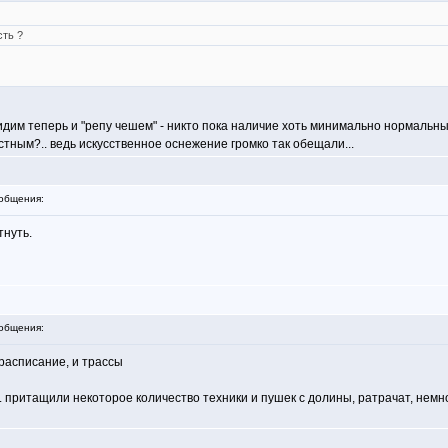
сть ?
идим теперь и "репу чешем" - никто пока наличие хоть минимально нормальны
устным?.. ведь искусственное оснежение громко так обещали...
общения:
тнуть.
общения:
и расписание, и трассы
. притащили некоторое количество техники и пушек с долины, ратрачат, немно