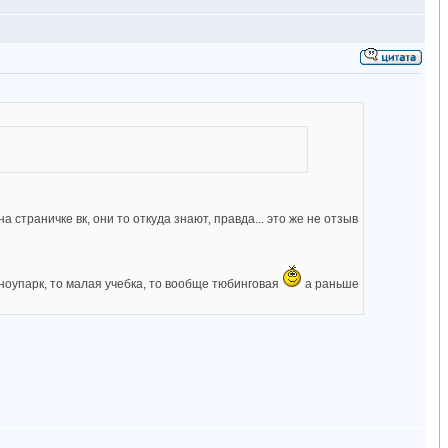
 страничке вк, они то откуда знают, правда... это же не отзыв
сноупарк, то малая учебка, то вообще тюбинговая
а раньше