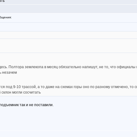
ать
бщения:
здесь. Полтора землекопа в месяц обязательно напишут, не то, что официалы на
ть незачем
ся под 9-10 трассой, а то даже на схемах горы оно по разному отмечено, то 
 склон могли сосчитать
подъемник так и не поставили.