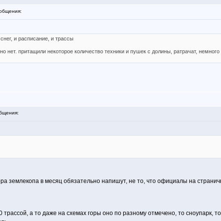
общения:
 снег, и расписание, и трассы
но нет. притащили некоторое количество техники и пушек с долины, ратрачат, немного 
бщения:
ора землекопа в месяц обязательно напишут, не то, что официалы на страничке 
 трассой, а то даже на схемах горы оно по разному отмечено, то сноупарк, 