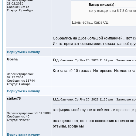
Зарегистрирован:
23.02.2015
Батыр писал(а):
Сообщения: 45
Откуда: Оренбург
хочу съездить на 6,7,8 Снег е
Цены есть... Как в СД
Собрались на 21ое большой компанией... вот с
И что: прям вот совсем может оказаться всё гр
Вернуться к началу
Gosha
Добавлено: Ср Янв 25, 2023 11:07 pm
Заголовок со
Кто катал 9-10 трассы. Интересно. Их можно ка
Зарегистрирован:
07.12.2004
Сообщения: 13744
Откуда: Самара
Вернуться к началу
striker78
Добавлено: Ср Янв 25, 2023 11:25 pm
Заголовок со
в официальной группе вк всё есть, и про снег, 
Зарегистрирован: 25.11.2008
Сообщения: 46
Откуда: члб/трг
освещенки нет, полного оснежения конечно нет
отзывы, вроде бы
Вернуться к началу