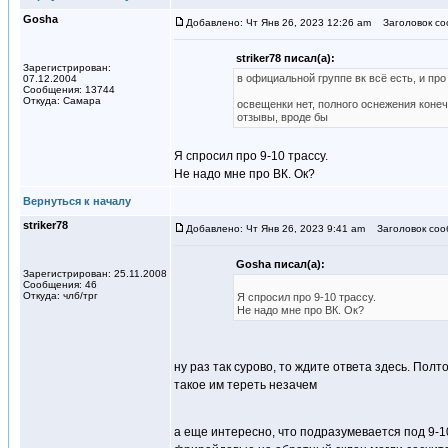
Gosha
Добавлено: Чт Янв 26, 2023 12:26 am
Заголовок со
striker78 писал(а):
Зарегистрирован:
в официальной группе вк всё есть, и про
07.12.2004
Сообщения: 13744
Откуда: Самара
освещенки нет, полного оснежения конеч
отзывы, вроде бы
Я спросил про 9-10 трассу.
Не надо мне про ВК. Ок?
Вернуться к началу
striker78
Добавлено: Чт Янв 26, 2023 9:41 am
Заголовок соо
Gosha писал(а):
Зарегистрирован: 25.11.2008
Сообщения: 46
Откуда: члб/трг
Я спросил про 9-10 трассу.
Не надо мне про ВК. Ок?
ну раз так сурово, то ждите ответа здесь. Полт
такое им тереть незачем
а еще интересно, что подразумевается под 9-10