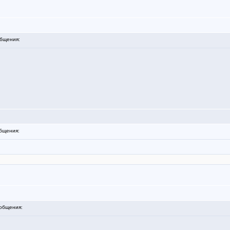
бщения:
бщения:
общения: