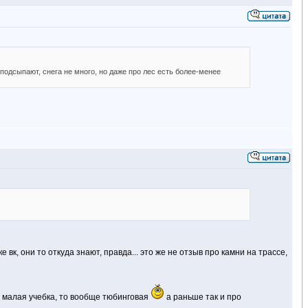
подсыпают, снега не много, но даже про лес есть более-менее
вк, они то откуда знают, правда... это же не отзыв про камни на трассе,
то малая учебка, то вообще тюбинговая
а раньше так и про