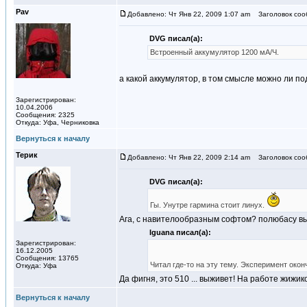
Pav
Добавлено: Чт Янв 22, 2009 1:07 am
Заголовок соо
DVG писал(а):
Встроенный аккумулятор 1200 мА/Ч.
а какой аккумулятор, в том смысле можно ли п
Зарегистрирован:
10.04.2006
Сообщения: 2325
Откуда: Уфа, Черниковка
Вернуться к началу
Терик
Добавлено: Чт Янв 22, 2009 2:14 am
Заголовок соо
DVG писал(а):
Гы. Унутре гармина стоит линух.
Ага, с навителообразным софтом? полюбасу вы
Iguana писал(а):
Зарегистрирован:
16.12.2005
Сообщения: 13765
Читал где-то на эту тему. Эксперимент око
Откуда: Уфа
Да фигня, это 510 ... выживет! На работе жижи
Вернуться к началу