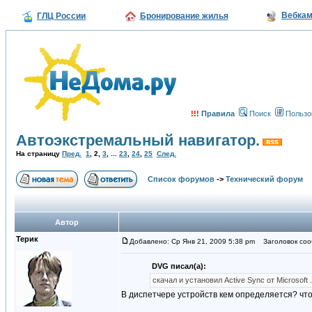
Вебка
ГЛЦ России
Бронирование жилья
!!!
Правила
Поиск
Пользо
Автоэкстремальный навигатор.
На страницу
Пред.
1
,
2
,
3
, ...
23
,
24
,
25
След.
Список форумов
->
Технический форум
Автор
Терик
Добавлено: Ср Янв 21, 2009 5:38 pm
Заголовок сооб
DVG писал(а):
скачал и установил Active Sync от Microsoft
В диспетчере устройств кем определяется? что