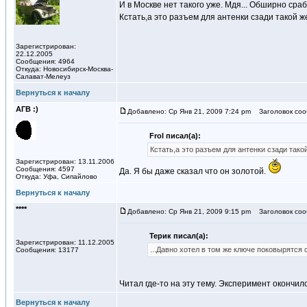
И в Москве нет такого уже. Мдя... Обширно сра
Кстать,а это разъем для антенки сзади такой 
Зарегистрирован:
22.12.2005
Сообщения: 4964
Откуда: Новосибирск-Москва-
Салават-Мелеуз
Вернуться к началу
АГВ :)
Добавлено: Ср Янв 21, 2009 7:24 pm
Заголовок соо
Frol писал(а):
Кстать,а это разъем для антенки сзади так
Зарегистрирован: 13.11.2006
Сообщения: 4597
Да. Я бы даже сказал что он золотой.
Откуда: Уфа, Сипайлово
Вернуться к началу
****
Добавлено: Ср Янв 21, 2009 9:15 pm
Заголовок сооб
Терик писал(а):
Зарегистрирован: 11.12.2005
...Давно хотел в том же ключе поковырятся с
Сообщения: 13177
Читал где-то на эту тему. Эксперимент окончи
Вернуться к началу