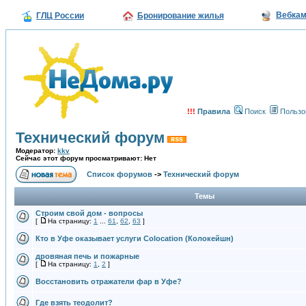
Вебка
ГЛЦ России
Бронирование жилья
!!!
Правила
Поиск
Пользо
Технический форум
Модератор:
kkv
Сейчас этот форум просматривают: Нет
Список форумов
->
Технический форум
Темы
Строим свой дом - вопросы
[
На страницу:
1
...
61
,
62
,
63
]
Кто в Уфе оказывает услуги Colocation (Колокейшн)
дровяная печь и пожарные
[
На страницу:
1
,
2
]
Восстановить отражатели фар в Уфе?
Где взять теодолит?