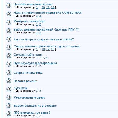
Читалка электронных книг
[
На страницу:
1
...
20
,
21
,
22
]
Нужна инструкция по рации SKY-COM SC-R706
[
На страницу:
1
,
2
]
Моторчик винчестера
[
На страницу:
1
,
2
]
выбор девана- пружинный блок или ППУ ??
[
На страницу:
1
,
2
]
Как посмотреть старые письма в mail.ru?
Старое компьютерное железо, да и не только
[
На страницу:
1
...
18
,
19
,
20
]
Стеклянный столик
[
На страницу:
1
,
2
,
3
,
4
]
Нужны услуги фрезеровщика
[
На страницу:
1
,
2
]
Сварка титана. Ищу.
Палатка ремонт
need help
[
На страницу:
1
,
2
]
Межкомнатные двери
Видеонаблюдение в деревне
ПГС в мешках, где взять?
[
На страницу:
1
,
2
]