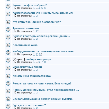
Какой телефон выбрать?
[
На страницу:
1
...
4
,
5
,
6
]
памагитееееее!!! кто нибудь вылечить комп!
[
На страницу:
1
,
2
]
Кто ставит кондишки в серверную?
Траншею выкопать
[
На страницу:
1
,
2
]
Ремонт квартиры-советы-рекомендации...
[
На страницу:
1
,
2
]
пластиковые окна
выбор домашнего компьютера или магазина
[
На страницу:
1
,
2
,
3
]
[ Опрос ]
выбор сковородки
[
На страницу:
1
...
6
,
7
,
8
]
межкомнатные двери
[
На страницу:
1
,
2
]
окнами ПВХ занимается кто?
Ремонт автомагнитолы нужен. Есть спецы?
Легким движением руки, стол превращается в ....
[
На страницу:
1
,
2
]
Стиральная машина ремонт своими руками.
Где купить геотекстиль?
[
На страницу:
1
,
2
]