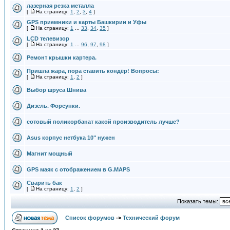
лазерная резка металла
[
На страницу:
1
,
2
,
3
,
4
]
GPS приемники и карты Башкирии и Уфы
[
На страницу:
1
...
33
,
34
,
35
]
LCD телевизор
[
На страницу:
1
...
96
,
97
,
98
]
Ремонт крышки картера.
Пришла жара, пора ставить кондёр! Вопросы:
[
На страницу:
1
,
2
]
Выбор шруса Шнива
Дизель. Форсунки.
сотовый поликорбанат какой производитель лучше?
Asus корпус нетбука 10" нужен
Магнит мощный
GPS маяк с отображением в G.MAPS
Сварить бак
[
На страницу:
1
,
2
]
Показать темы:
Список форумов
->
Технический форум