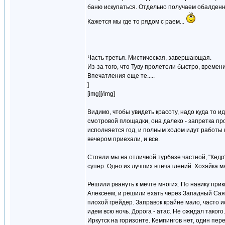
баню искупаться. Отдельно получаем обалден
Кажется мы где то рядом с раем...
Часть третья. Мистическая, завершающая.
Из-за того, что Туву пролетели быстро, време
Впечатления еще те.....
]
[img][/img]
Видимо, чтобы увидеть красоту, надо куда то и
смотровой площадки, она далеко - запретка про
исполняется год, и полным ходом идут работы 
вечером приехали, и все.
Стояли мы на отличной турбазе частной, "Кедр"
супер. Одно из лучших впечатлений. Хозяйка ма
Решили рвануть к мечте многих. По навику прики
Алексеем, и решили ехать через Западный Саян
плохой грейдер. Заправок крайне мало, часто 
идем всю ночь. Дорога - атас. Не ожидал такого
Иркутск на горизонте. Кемпингов нет, один пере