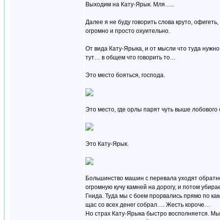
Выходим на Кату-Ярык. Мля…..
Далее я не буду говорить слова круто, офигеть,
огромно и просто охуительно.
От вида Кату-Ярыка, и от мысли что туда нужно
тут… в общем что говорить то…
Это место бояться, господа.
Это место, где орлы парят чуть выше лобового 
Это Кату-Ярык.
Большинство машин с перевала уходят обратно
огромную кучу камней на дорогу, и потом убир
Гнида. Туда мы с боем прорвались прямо по камн
щас со всех денег собрал…. Жесть короче…
Но страх Кату-Ярыка быстро восполняется. Мы