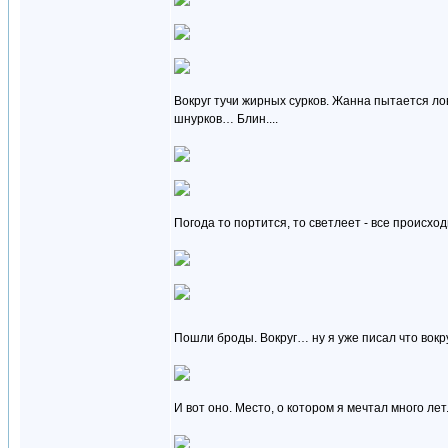
Вокруг тучи жирных сурков. Жанна пытается лов
шнурков… Блин....
Погода то портится, то светлеет - все происход
Пошли броды. Вокруг… ну я уже писал что вокр
И вот оно. Место, о котором я мечтал много лет