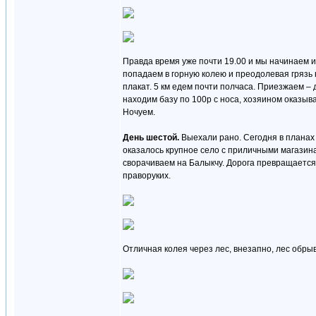
Правда время уже почти 19.00 и мы начинаем и
попадаем в горную колею и преодолевая грязь 
плакат. 5 км едем почти полчаса. Приезжаем – д
находим базу по 100р с носа, хозяином оказыв
Ночуем.
День шестой.
Выехали рано. Сегодня в планах 
оказалось крупное село с приличными магазина
сворачиваем на Балыкчу. Дорога превращается 
праворуких.
Отличная колея через лес, внезапно, лес обрыв