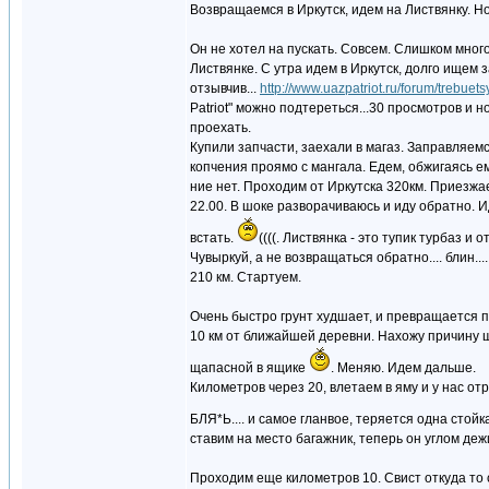
Возвращаемся в Иркутск, идем на Листвянку. Н
Он не хотел на пускать. Совсем. Слишком мног
Листвянке. С утра идем в Иркутск, долго ищем з
отзывчив...
http://www.uazpatriot.ru/forum/trebue
Patriot" можно подтереться...30 просмотров и н
проехать.
Купили запчасти, заехали в магаз. Заправляемс
копчения проямо с мангала. Едем, обжигаясь ем
ние нет. Проходим от Иркутска 320км. Приезжа
22.00. В шоке разворачиваюсь и иду обратно. Ид
встать.
((((. Листвянка - это тупик турбаз 
Чувыркуй, а не возвращаться обратно.... блин...
210 км. Стартуем.
Очень быстро грунт худшает, и превращается п
10 км от ближайшей деревни. Нахожу причину ш
щапасной в ящике
. Меняю. Идем дальше.
Километров через 20, влетаем в яму и у нас отр
БЛЯ*Ь.... и самое гланвое, теряется одна стойка
ставим на место багажник, теперь он углом деж
Проходим еще километров 10. Свист откуда то с