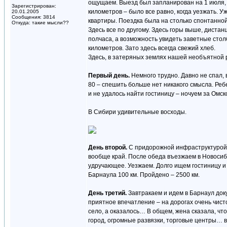
ощущаем. Выезд был запланирован на 1 июля, и
Зарегистрирован:
километров – было все равно, когда уезжать. У
20.01.2005
Сообщения: 3814
квартиры. Поездка была на столько спонтанной,
Откуда: такие мысли??
Здесь все по другому. Здесь горы выше, диста
полчаса, а возможность увидеть заветные стол
километров. Зато здесь всегда свежий хлеб.
Здесь, в затеряных землях нашей необъятной 
Первый день.
Немного трудно. Давно не спал,
80 – спешить больше нет никакого смысла. Реб
и не удалось найти гостиницу – ночуем за Омс
В Сибири удивительные восходы.
День второй.
С придорожной инфраструктурой в
вообще край. После обеда въезжаем в Новосиб
удручающее. Уезжаем. Долго ищем гостиницу и
Барнаула 100 км. Пройдено – 2500 км.
День третий.
Завтракаем и идем в Барнаул доку
приятное впечатление – на дорогах очень чист
село, а оказалось… В общем, жена сказала, чт
город, огромные развязки, торговые центры… в