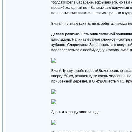
"солдатиков" в барабане, вскрываю его, но там 
прошиб холодный пот. Вытаскиваю наружный под
полностью высыпаются на землю ролики внутре
Блин, я не знаю как кто, но я, ребята, никогда 
Делаем ревизию. Есть один запасной подшипн
шпильками. Начинаем самое сложное - снятие 
зубилом. Сдергиваем. Запрессовываю новую обо
перепрессовываю обойму одну. Ставлю, смазы
Блин! Чувсвую себя героем! Было реально стр
вперед 50 км, решаем идти очень медленно, н
прибрежной деревне, и О ЧУДО!!! есть МТС. Крут
Здесь и вправду чистая вода.