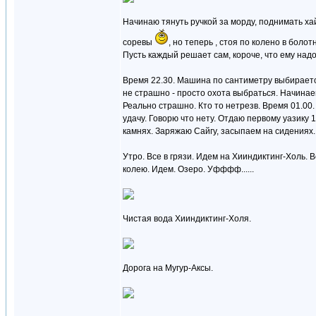
Начинаю тянуть ручкой за морду, поднимать хайд
соревы
, но теперь , стоя по колено в боло
Пусть каждый решает сам, короче, что ему надо, но я эту
Время 22.30. Машина по сантиметру выбирается 
не страшно - просто охота выбраться. Начинаем
Реально страшно. Кто то нетрезв. Время 01.00
удачу. Говорю что нету. Отдаю первому уазику 
камнях. Заряжаю Сайгу, засыпаем на сидениях. 
Утро. Все в грязи. Идем на Хииндиктинг-Холь.
колею. Идем. Озеро. Уфффф......
Чистая вода Хииндиктинг-Холя.
Дорога на Мугур-Аксы.