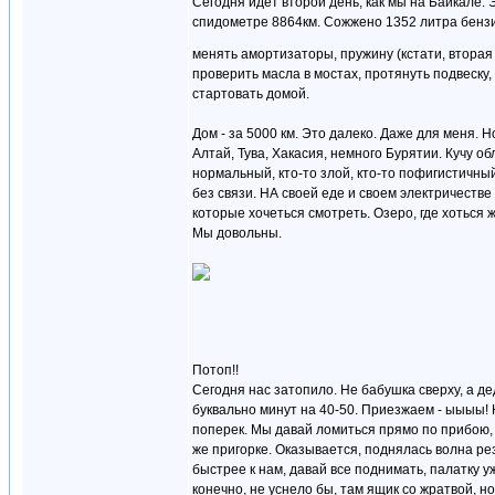
Сегодня идет второй день, как мы на Байкале.
спидометре 8864км. Сожжено 1352 литра бензин
менять амортизаторы, пружину (кстати, вторая
проверить масла в мостах, протянуть подвеску
стартовать домой.
Дом - за 5000 км. Это далеко. Даже для меня. 
Алтай, Тува, Хакасия, немного Бурятии. Кучу о
нормальный, кто-то злой, кто-то пофигистичны
без связи. НА своей еде и своем электричестве 
которые хочеться смотреть. Озеро, где хоться ж
Мы довольны.
Потоп!!
Сегодня нас затопило. Не бабушка сверху, а де
буквально минут на 40-50. Приезжаем - ыыыы! 
поперек. Мы давай ломиться прямо по прибою, с
же пригорке. Оказывается, поднялась волна ре
быстрее к нам, давай все поднимать, палатку у
конечно, не уснело бы, там ящик со жратвой, 