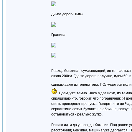
Дикие дороги Тывы.
Граница.
Расход бензина - сумасшедщий, он кончаеться 
около 200км. Где то дорога получше, идем 60. в
сдиваю даже из генератора. ПОлучаеться полн
. Едем, уже темно. Часа в два ночи, из те
спрашиваю кто, говорит, что пограничник. Я д
опять проверяют пропуска. Говорят, что до Ча
серпантине лежит буханка на обочине, вокруг н
остановиться - реально жутко.
Решаю идти до упора, до Хакасии. Под ранее у
расстоянии) бензина, машина уже дергается. П