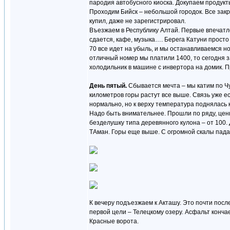
пародия автобусного киоска. Докупаем продукт
Проходим Бийск – небольшой городок. Все закры
купил, даже не зарегистрировал.
Въезжаем в Республику Алтай. Первые впечат
сдается, кафе, музыка…. Берега Катуни просто 
70 все идет на убыль, и мы останавливаемся н
отличный номер мы платили 1400, то сегодня з
холодильник в машине с инвертора на домик. 
День пятый.
Сбывается мечта – мы катим по Ч
километров горы растут все выше. Связь уже е
нормально, но к верху температура поднялась к 
Надо быть внимательнее. Прошли по ряду, ценни
безделушку типа деревянного кулона – от 100.
ТАман. Горы еще выше. С огромной скалы пад
К вечеру подъезжаем к Акташу. Это почти посл
первой цели – Телецкому озеру. Асфальт конча
Красные ворота.