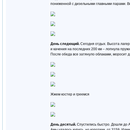
пониженной с дизельными главными парами. Вы
День следющий.
Сегодня отдых. Высота лагер
и качения на последних 200 км – лопнула пружи
После обеда все затянуло облаками, моросит д
Жжем костер и греемся
День десятый.
Спустились быстро. Дошли до Ак
Амы удалось купить, но короткие, от 3159. Идем