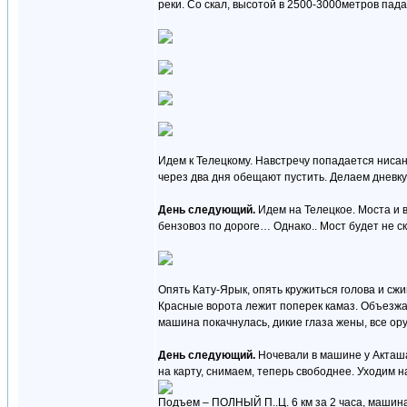
реки. Со скал, высотой в 2500-3000метров па
Идем к Телецкому. Навстречу попадается нисан 
через два дня обещают пустить. Делаем дневку
День следующий.
Идем на Телецкое. Моста и в
бензовоз по дороге… Однако.. Мост будет не с
Опять Кату-Ярык, опять кружиться голова и с
Красные ворота лежит поперек камаз. Объезжае
машина покачнулась, дикие глаза жены, все ор
День следующий.
Ночевали в машине у Акташа
на карту, снимаем, теперь свободнее. Уходим н
Подъем – ПОЛНЫЙ П..Ц. 6 км за 2 часа, машин