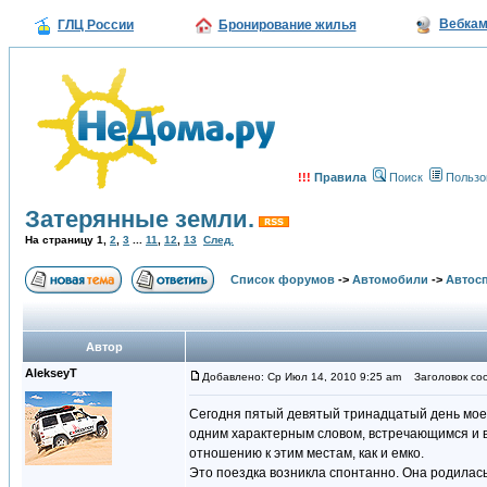
Вебка
ГЛЦ России
Бронирование жилья
!!!
Правила
Поиск
Пользо
Затерянные земли.
На страницу
1
,
2
,
3
...
11
,
12
,
13
След.
Список форумов
->
Автомобили
->
Автосп
Автор
AlekseyT
Добавлено: Ср Июл 14, 2010 9:25 am
Заголовок соо
Сегодня пятый девятый тринадцатый день моего
одним характерным словом, встречающимся и в 
отношению к этим местам, как и емко.
Это поездка возникла спонтанно. Она родилась