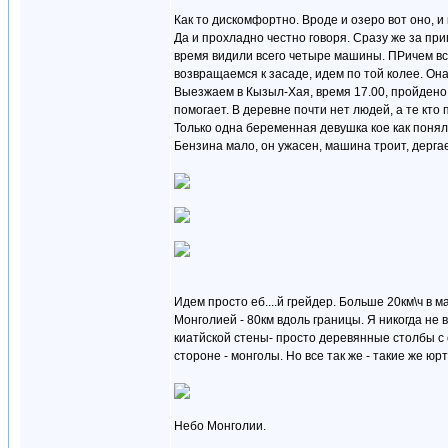
Как то дискомфортно. Вроде и озеро вот оно, и 
Да и прохладно честно говоря. Сразу же за при
время видили всего четыре машины. ПРичем все
возвращаемся к засаде, идем по той колее. Он
Выезжаем в Кызыл-Хая, время 17.00, пройдено 
помогает. В деревне почти нет людей, а те кто
Только одна беременная девушка кое как понял
Бензина мало, он ужасен, машина троит, дергае
Идем просто еб....й грейдер. Больше 20км\ч в 
Монголией - 80км вдоль границы. Я никогда не 
киатйской стены- просто деревянные столбы с
стороне - монголы. Но все так же - такие же юрт
Небо Монголии.