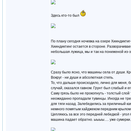
Здесь кто-то был
По плану сегодня ночевка на озере Хииндиктиг-
Хииндиктинг остается в стороне. Разворачивае
небольшая лужица, мы и так на пониженой из-за
Сразу было ясно, что машины села от души. Кре
Вокруг - ни души и абсолютная степь.
То, что дальше происходило, лично для меня, 
случай, оказался гавном. Грунт был слабый и ег
Саму грязь было не прокопнуть - толстый слой 
неожиданно пропадали тувинцы. Иногда не трез
для тяги назад. Залебедились за приличный ка
немного помятым хайджеком передним крылом. Е
Цепляюсь за все это передней лебедкой - угол 
машина падает обратно. ыыыы..... уже сумерки.