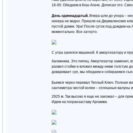
16-00. Обедаем в Кош-Агаче. Дописал это. Связь
День одиннадцатый.
Вчера шли до упора – не
нихера не видно. Пришли на Джумалинские ключ
пустой домик. Ура! После суток под дождем на 
моментально. Все затнуто.
С утра занялся машиной. К амортизатору и пр
багажника. Это пипец. Амортизатор заменил, в
развел стойки и вложил между ними толстую до
доваривает суп, мы обедаем и собираемся съе
Бьемся через перевал Теплый Ключ. Полная жоп
сантиметра чистой колеи – сплошные валуны и
2925 м. Так высоко я еще не заезжал – для пр
Идем на погранзаставу Аргамжи.