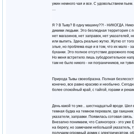
ужин немного чая и все. С удовольствием пьем
....
Я ? В Тыву? В одну машину??! - НИКОГДА. Нико
дикими людьми. Это безлюдная территория с п
нет магазинов, нет заправок, нет указателей,
или выпить. Здесь реально жутко. Жутко от того
злые, но проблема еще и в том, что их мало - з
буханки. Это полное отсутствие дорожного покр
Но меня встретило лишь зубодроительное напр
там не было никого - ни пограничников, ни туви
Природа Тывы своеобразна. Полная безлесость,
конечно, все равно красиво и необычно. Сегодня
более спокойный край, с тайгой, горами и река
День какой то уже... шестнадцатый вроде. Шел
темная будка на темном перевале, где гаишни
указатели, заправки. Появилась сотовая связь. 
Внезапно понимаем, что Саяногорск - это уже Ен
на берегу, но замечаем небольшой указатель, 
получаем огромный домик с электричесвтом, об