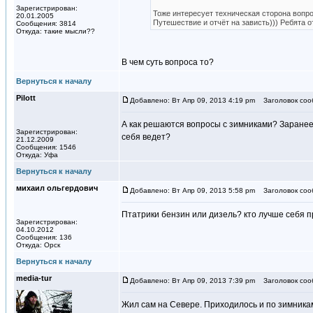
Зарегистрирован:
Тоже интересует техническая сторона вопр
20.01.2005
Путешествие и отчёт на зависть))) Ребята о
Сообщения: 3814
Откуда: такие мысли??
В чем суть вопроса то?
Вернуться к началу
Pilott
Добавлено: Вт Апр 09, 2013 4:19 pm
Заголовок соо
А как решаются вопросы с зимниками? Заранее
Зарегистрирован:
себя ведет?
21.12.2009
Сообщения: 1546
Откуда: Уфа
Вернуться к началу
михаил ольгердович
Добавлено: Вт Апр 09, 2013 5:58 pm
Заголовок соо
Птатрики бензин или дизель? кто лучше себя 
Зарегистрирован:
04.10.2012
Сообщения: 136
Откуда: Орск
Вернуться к началу
media-tur
Добавлено: Вт Апр 09, 2013 7:39 pm
Заголовок соо
Жил сам на Севере. Приходилось и по зимникам