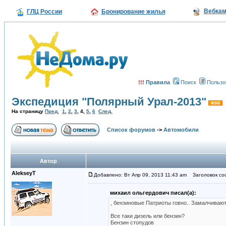
Вебка
ГЛЦ России
Бронирование жилья
!!!
Правила
Поиск
Пользо
Экспедиция "Полярный Урал-2013"
На страницу
Пред.
1
,
2
,
3
,
4
,
5
,
6
След.
Список форумов
->
Автомобили
Автор
AlekseyT
Добавлено: Вт Апр 09, 2013 11:43 am
Заголовок со
михаил ольгердович писал(а):
, бензиновые Патриоты говно.. Замалчивают
Все таки дизель или бензин?
Бензин стопудов