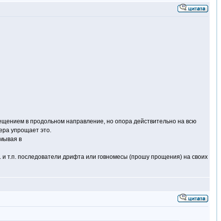
 смещением в продольном направление, но опора действительно на всю
ера упрощает это.
умывая в
. и т.п. последователи дрифта или говномесы (прошу прощения) на своих