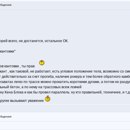
бщения:
корей всего, не достанется, остальное ОК.
кантовки"
ов кантовки , ты прав
 кант , как таковой, не работает, есть угловое положение тела, возможно со
 действительно за счет прогиба, наличие рокера и тем более обратного камб
Мегаватах легко по трассе можно прокатить короткими дугами, а потом не разд
альный бетон, а по нему на трассовых всеж ловчей
Кена Блока и как бы провел параллель: ну кто правильней, техничнее, и т.д
 другие вызывают уважение
бщения: