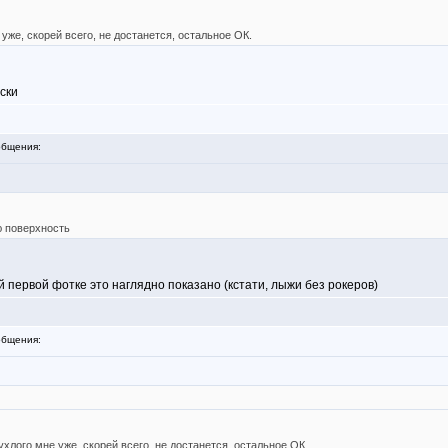
 уже, скорей всего, не достанется, остальное ОК.
ски
бщения:
ю поверхность
й первой фотке это наглядно показано (кстати, лыжи без рокеров)
бщения:
ухлого мне уже, скорей всего, не достанется, остальное ОК.