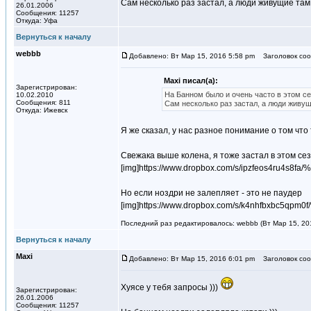
Сам несколько раз застал, а люди живущие там
26.01.2006
Сообщения: 11257
Откуда: Уфа
Вернуться к началу
webbb
Добавлено: Вт Мар 15, 2016 5:58 pm
Заголовок соо
Maxi писал(а):
Зарегистрирован:
На Банном было и очень часто в этом се
10.02.2010
Сообщения: 811
Сам несколько раз застал, а люди живу
Откуда: Ижевск
Я же сказал, у нас разное понимание о том что
Свежака выше колена, я тоже застал в этом сез
[img]https://www.dropbox.com/s/ipzfeos
Но если ноздри не залепляет - это не паудер
[img]https://www.dropbox.com/s/k4nhfbxb
Последний раз редактировалось: webbb (Вт Мар 15, 201
Вернуться к началу
Maxi
Добавлено: Вт Мар 15, 2016 6:01 pm
Заголовок соо
Хуясе у тебя запросы )))
Зарегистрирован:
26.01.2006
Сообщения: 11257