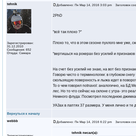
tehnik
Добавлено: Пн Мар 14, 2016 3:03 pm
Заголовок соо
2PhD
"всё так плохо ?"
Плохо то, что в этом сезоне пухлого мне уже, с
Зарегистрирован:
31.12.2010
Сообщения: 652
Откуда: Самара
"вертишься на рокерах без усилий и признаков 
На счет без усилий не знаю, на вот без признак
Говорю чисто о терминологии: в глубоком снегу
скользящую поверхность и лыжа идет в поворот
То о чем говорил notnavol: аналогично, на БД 
лес. Но то что сейчас на склоне с утра- это ре
Немного флуда: Посмотрел последнюю джимхану 
УАЗах в лаптях 37 размера. У меня лично и те
Вернуться к началу
webbb
Добавлено: Пн Мар 14, 2016 6:22 pm
Заголовок соо
tehnik писал(а):
Зарегистрирован: