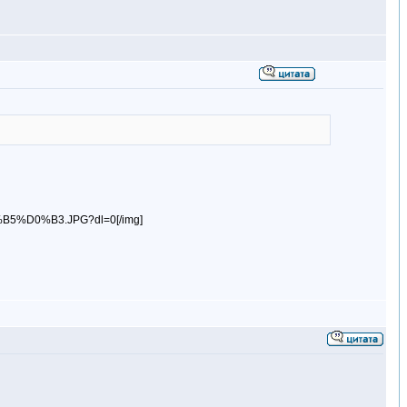
5%D0%B3.JPG?dl=0[/img]