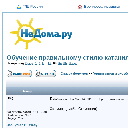
ГЛЦ России
Бронирование жилья
Обучение правильному стилю катания
На страницу
Пред.
1
,
2
,
3
...
62
,
63
,
64
,
65
След.
Список форумов
->
Горные лыжи и сноуб
Автор
Umg
Добавлено: Пн Мар 14, 2016 1:09 pm
Заголовок соо
Ок - мир, дружба, Стиморол))
Зарегистрирован: 27.11.2006
Сообщения: 7827
Откуда: Уфа
Вернуться к началу