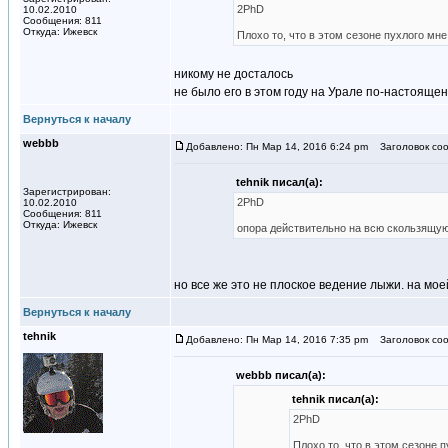
2PhD
10.02.2010
Сообщения: 811
Откуда: Ижевск
Плохо то, что в этом сезоне пухлого мне
никому не досталось
не было его в этом году на Урале по-настоящен
Вернуться к началу
webbb
Добавлено: Пн Мар 14, 2016 6:24 pm
Заголовок соо
tehnik писал(а):
Зарегистрирован:
2PhD
10.02.2010
Сообщения: 811
Откуда: Ижевск
опора действительно на всю скользящу
но все же это не плоское ведение лыжи. на мое
Вернуться к началу
tehnik
Добавлено: Пн Мар 14, 2016 7:35 pm
Заголовок соо
webbb писал(а):
tehnik писал(а):
2PhD
Плохо то, что в этом сезоне п