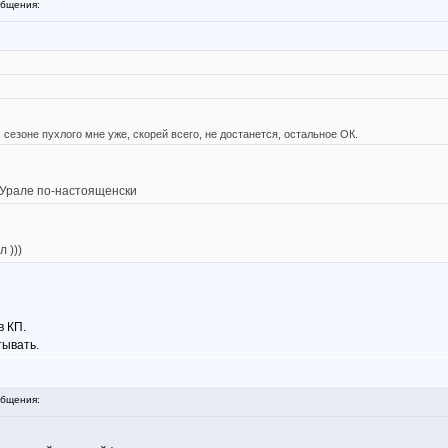
бщения:
м сезоне пухлого мне уже, скорей всего, не достанется, остальное ОК.
а Урале по-настоященски
 )))
в КП.
тывать.
бщения: