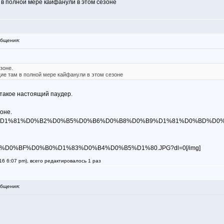
 в полной мере кайфанули в этом сезоне
бщения:
зоне.
щие там в полной мере кайфанули в этом сезоне
 такое настоящий паудер.
оне.
4ru4s8fa/%D1%81%D0%B2%D0%B5%D0%B6%D0%B8%D0%B9%D1%81%D0%BD%D0%B
c5qpm0f/%D0%BF%D0%B0%D1%83%D0%B4%D0%B5%D1%80.JPG?dl=0[/img]
6 6:07 pm), всего редактировалось 1 раз
бщения: