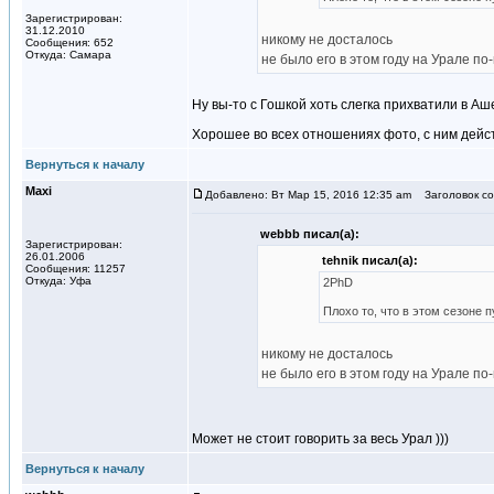
Зарегистрирован:
31.12.2010
никому не досталось
Сообщения: 652
Откуда: Самара
не было его в этом году на Урале п
Ну вы-то с Гошкой хоть слегка прихватили в Аш
Хорошее во всех отношениях фото, с ним дейс
Вернуться к началу
Maxi
Добавлено: Вт Мар 15, 2016 12:35 am
Заголовок со
webbb писал(а):
Зарегистрирован:
26.01.2006
tehnik писал(а):
Сообщения: 11257
Откуда: Уфа
2PhD
Плохо то, что в этом сезоне п
никому не досталось
не было его в этом году на Урале п
Может не стоит говорить за весь Урал )))
Вернуться к началу