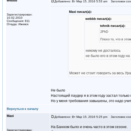
webbb
Добавлено: Вт Мар 15, 2016 5:53 am
Заголовок соо
Maxi писал(а):
Зарегистрирован:
10.02.2010
webbb писал(а):
Сообщения: 811
Откуда: Ижевск
tehnik писал(а):
2PhD
Плохо то, что в это
никому не досталось
не было его в этом году н
Может не стоит говорить за весь Урал
Не было
Настоящий паудер я в этом году застал только 
Но у меня требования завышены, это надо учи
Вернуться к началу
Maxi
Добавлено: Вт Мар 15, 2016 5:25 pm
Заголовок соо
На Банном было и очень часто в этом сезоне.
Зарегистрирован: