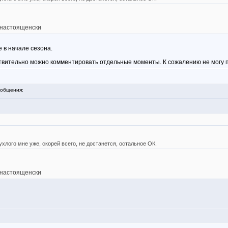
о-настоященски
е в начале сезона.
твительно можно комментировать отдельные моменты. К сожалению не могу 
общения:
ухлого мне уже, скорей всего, не достанется, остальное ОК.
о-настоященски