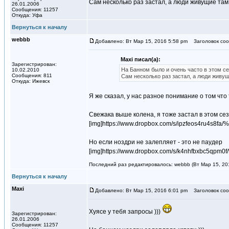
Сам несколько раз застал, а люди живущие там
26.01.2006
Сообщения: 11257
Откуда: Уфа
Вернуться к началу
webbb
Добавлено: Вт Мар 15, 2016 5:58 pm
Заголовок соо
Maxi писал(а):
Зарегистрирован:
На Банном было и очень часто в этом се
10.02.2010
Сообщения: 811
Сам несколько раз застал, а люди живу
Откуда: Ижевск
Я же сказал, у нас разное понимание о том что
Свежака выше колена, я тоже застал в этом сез
[img]https://www.dropbox.com/s/ipzfeos
Но если ноздри не залепляет - это не паудер
[img]https://www.dropbox.com/s/k4nhfbxb
Последний раз редактировалось: webbb (Вт Мар 15, 201
Вернуться к началу
Maxi
Добавлено: Вт Мар 15, 2016 6:01 pm
Заголовок соо
Хуясе у тебя запросы )))
Зарегистрирован:
26.01.2006
Сообщения: 11257