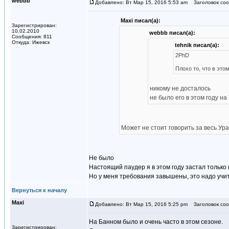
webbb
Добавлено: Вт Мар 15, 2016 5:53 am
Заголовок соо
Maxi писал(а):
Зарегистрирован:
10.02.2010
webbb писал(а):
Сообщения: 811
Откуда: Ижевск
tehnik писал(а):
2PhD
Плохо то, что в это
никому не досталось
не было его в этом году н
Может не стоит говорить за весь Урал
Не было
Настоящий паудер я в этом году застал только 
Но у меня требования завышены, это надо учи
Вернуться к началу
Maxi
Добавлено: Вт Мар 15, 2016 5:25 pm
Заголовок соо
На Банном было и очень часто в этом сезоне.
Зарегистрирован: