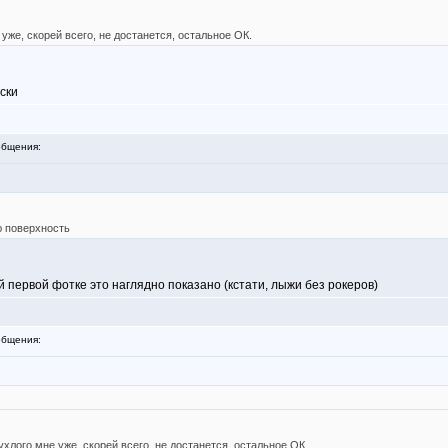
 уже, скорей всего, не достанется, остальное ОК.
ски
бщения:
ю поверхность
й первой фотке это наглядно показано (кстати, лыжи без рокеров)
бщения:
ухлого мне уже, скорей всего, не достанется, остальное ОК.