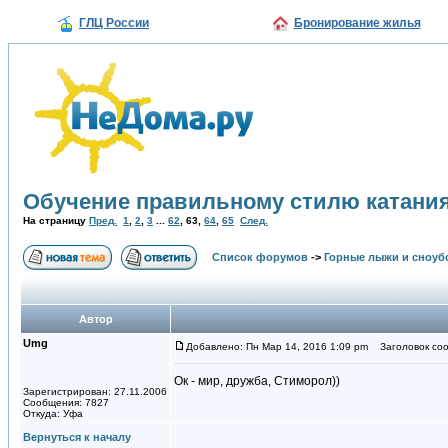
ГЛЦ России
Бронирование жилья
Обучение правильному стилю катания
На страницу
Пред.
1
,
2
,
3
...
62
,
63
,
64
,
65
След.
Список форумов
->
Горные лыжи и сноуб
Автор
Umg
Добавлено: Пн Мар 14, 2016 1:09 pm
Заголовок соо
Ок - мир, дружба, Стиморол))
Зарегистрирован: 27.11.2006
Сообщения: 7827
Откуда: Уфа
Вернуться к началу