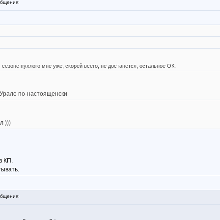
бщения:
м сезоне пухлого мне уже, скорей всего, не достанется, остальное ОК.
а Урале по-настоященски
 )))
в КП.
тывать.
бщения: