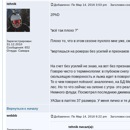
tehnik
Добавлено: Пн Мар 14, 2016 3:03 pm
Заголовок соо
2PhD
"всё так плохо ?"
Плохо то, что в этом сезоне пухлого мне уже, с
Зарегистрирован:
31.12.2010
Сообщения: 652
Откуда: Самара
"вертишься на рокерах без усилий и признаков 
На счет без усилий не знаю, на вот без признак
Говорю чисто о терминологии: в глубоком снегу
скользящую поверхность и лыжа идет в поворот
То о чем говорил notnavol: аналогично, на БД 
лес. Но то что сейчас на склоне с утра- это ре
Немного флуда: Посмотрел последнюю джимхану 
УАЗах в лаптях 37 размера. У меня лично и те
Вернуться к началу
webbb
Добавлено: Пн Мар 14, 2016 6:22 pm
Заголовок соо
tehnik писал(а):
Зарегистрирован: