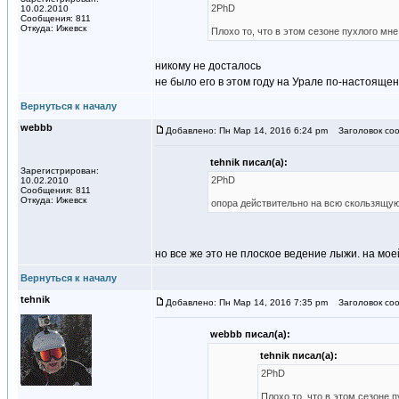
2PhD
10.02.2010
Сообщения: 811
Откуда: Ижевск
Плохо то, что в этом сезоне пухлого мне
никому не досталось
не было его в этом году на Урале по-настоящен
Вернуться к началу
webbb
Добавлено: Пн Мар 14, 2016 6:24 pm
Заголовок соо
tehnik писал(а):
Зарегистрирован:
2PhD
10.02.2010
Сообщения: 811
Откуда: Ижевск
опора действительно на всю скользящу
но все же это не плоское ведение лыжи. на мое
Вернуться к началу
tehnik
Добавлено: Пн Мар 14, 2016 7:35 pm
Заголовок соо
webbb писал(а):
tehnik писал(а):
2PhD
Плохо то, что в этом сезоне п