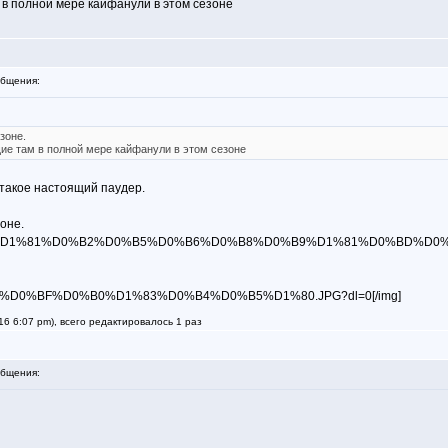
 в полной мере кайфанули в этом сезоне
бщения:
зоне.
щие там в полной мере кайфанули в этом сезоне
 такое настоящий паудер.
оне.
4ru4s8fa/%D1%81%D0%B2%D0%B5%D0%B6%D0%B8%D0%B9%D1%81%D0%BD%D0%B
c5qpm0f/%D0%BF%D0%B0%D1%83%D0%B4%D0%B5%D1%80.JPG?dl=0[/img]
6 6:07 pm), всего редактировалось 1 раз
бщения: