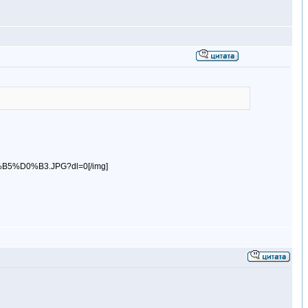
5%D0%B3.JPG?dl=0[/img]