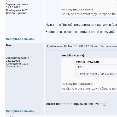
Зарегистрирован:
31.12.2010
никому не досталось
Сообщения: 652
Откуда: Самара
не было его в этом году на Урале п
Ну вы-то с Гошкой хоть слегка прихватили в Аш
Хорошее во всех отношениях фото, с ним дейс
Вернуться к началу
Maxi
Добавлено: Вт Мар 15, 2016 12:35 am
Заголовок со
webbb писал(а):
Зарегистрирован:
26.01.2006
tehnik писал(а):
Сообщения: 11257
Откуда: Уфа
2PhD
Плохо то, что в этом сезоне п
никому не досталось
не было его в этом году на Урале п
Может не стоит говорить за весь Урал )))
Вернуться к началу