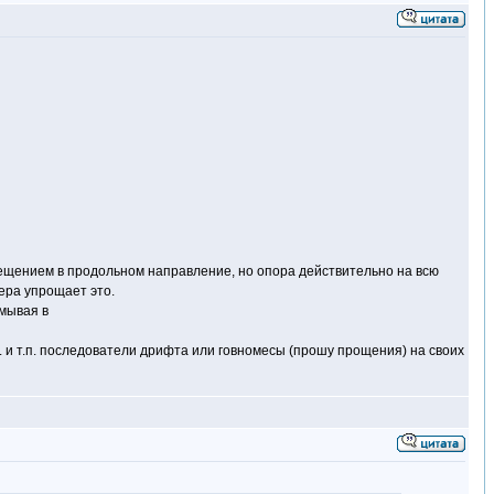
 смещением в продольном направление, но опора действительно на всю
ера упрощает это.
умывая в
. и т.п. последователи дрифта или говномесы (прошу прощения) на своих