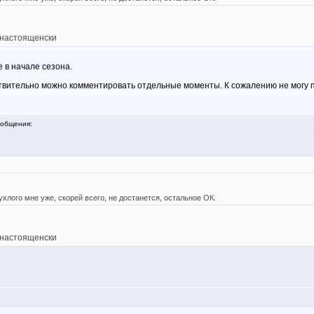
о-настоященски
е в начале сезона.
твительно можно комментировать отдельные моменты. К сожалению не могу 
общения:
ухлого мне уже, скорей всего, не достанется, остальное ОК.
о-настоященски