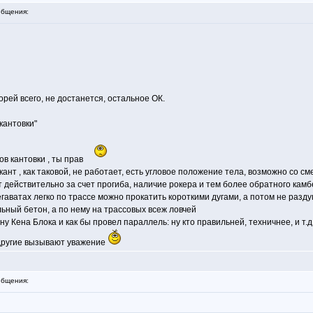
бщения:
корей всего, не достанется, остальное ОК.
кантовки"
ов кантовки , ты прав
 кант , как таковой, не работает, есть угловое положение тела, возможно со
 действительно за счет прогиба, наличие рокера и тем более обратного камб
Мегаватах легко по трассе можно прокатить короткими дугами, а потом не разд
альный бетон, а по нему на трассовых всеж ловчей
Кена Блока и как бы провел параллель: ну кто правильней, техничнее, и т.д
 другие вызывают уважение
бщения: