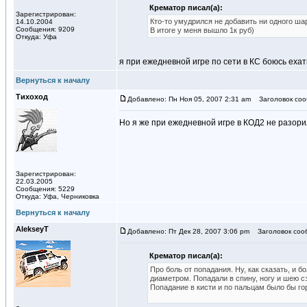
Крематор писал(а):
Зарегистрирован:
Кто-то умудрился не добавить ни одного шар
14.10.2004
Сообщения: 9209
В итоге у меня вышло 1к руб)
Откуда: Уфа
я при ежедневной игре по сети в КС боюсь еха
Вернуться к началу
Тихоход
Добавлено: Пн Ноя 05, 2007 2:31 am
Заголовок соо
Но я же при ежедневной игре в КОД2 не разори
Зарегистрирован:
22.03.2005
Сообщения: 5229
Откуда: Уфа, Черниковка
Вернуться к началу
AlekseyT
Добавлено: Пт Дек 28, 2007 3:06 pm
Заголовок сооб
Крематор писал(а):
Про боль от попадания. Ну, как сказать, и б
диаметром. Попадали в спину, ногу и шею сз
Попадание в кисти и по пальцам было бы го