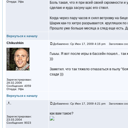
Откуда: Уфа
Боль такая, что я при всей своей скромности 
сделаю и куда засуну щас его ствол.
Когда через пару часов я снял ветровку на биц
Шарик как-то хитро разрывается. кругляшок по
Прошло уже больше месяца а след еще есть. Да
Вернуться к началу
Chikushkin
Добавлено: Ср Июн 17, 2009 4:16 pm
Заголовок со
Гыыы. Я вот после игры в бассейн пошел... так
)))
Заметил. что так тяжело отказаться в пылу "бо
сзади )))
Зарегистрирован:
28.02.2006
Сообщения: 4059
Откуда: Уфа
Вернуться к началу
_t_
Добавлено: Ср Июн 17, 2009 4:21 pm
Заголовок со
как вам такое?
Зарегистрирован:
23.03.2004
Сообщения: 9023