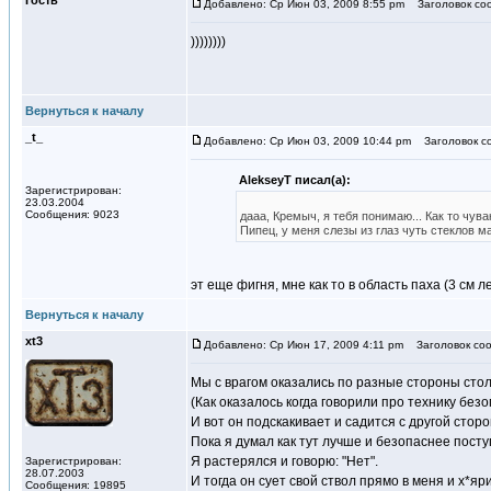
Гость
Добавлено: Ср Июн 03, 2009 8:55 pm
Заголовок со
))))))))
Вернуться к началу
_t_
Добавлено: Ср Июн 03, 2009 10:44 pm
Заголовок со
AlekseyT писал(а):
Зарегистрирован:
23.03.2004
Сообщения: 9023
дааа, Кремыч, я тебя понимаю... Как то чува
Пипец, у меня слезы из глаз чуть стеклов ма
эт еще фигня, мне как то в область паха (3 см л
Вернуться к началу
xt3
Добавлено: Ср Июн 17, 2009 4:11 pm
Заголовок соо
Мы с врагом оказались по разные стороны сто
(Как оказалось когда говорили про технику без
И вот он подскакивает и садится с другой сторо
Пока я думал как тут лучше и безопаснее посту
Я растерялся и говорю: "Нет".
Зарегистрирован:
28.07.2003
И тогда он сует свой ствол прямо в меня и х*яр
Сообщения: 19895