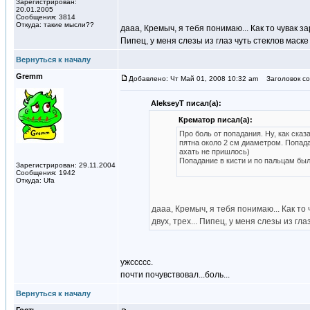
Зарегистрирован:
20.01.2005
Сообщения: 3814
Откуда: такие мысли??
дааа, Кремыч, я тебя понимаю... Как то чувак за
Пипец, у меня слезы из глаз чуть стеклов маске
Вернуться к началу
Gremm
Добавлено: Чт Май 01, 2008 10:32 am
Заголовок соо
AlekseyT писал(а):
Крематор писал(а):
Про боль от попадания. Ну, как сказ
пятна около 2 см диаметром. Попада
ахать не пришлось)
Попадание в кисти и по пальцам был
Зарегистрирован: 29.11.2004
Сообщения: 1942
Откуда: Ufa
дааа, Кремыч, я тебя понимаю... Как то
двух, трех... Пипец, у меня слезы из гла
ужссссс.
почти почувствовал...боль...
Вернуться к началу