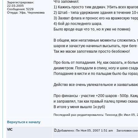
Что запомнил:
Зарегистрирован:
22.03.2005
1) Кажись просто тим дедмач. Убить всех врагов
Сообщения: 5229
2) Штаб - типа удержание здания в течение 10-
Откуда: Уфа, Черниковка
3) Захват флага и пронос его на вражескую те
4) бой до последнего шара.
Было вроде еще что то, но я уже не помню)
В общем, мои негативные моменты сложились то
шаров и зачастую начиныл высыпать, при беге 
Так же маски запотевали просто безбожно!
Про боль от попадания. Ну, как сказать, и боль
диаметром. Попадали в спину, ногу и шею сзади
Попадание в кисти и по пальцам было бы гора
Действо все очень увлекательное и захватываю
Про финансы - участие +200 шаров - 500р. Кажд
и заправлял, так как правый палец прямо скака
В итоге у меня вышло 1к руб)
Последний раз редактировалось: Тихоход (Вс Июл 05, 2
Вернуться к началу
VIC
Добавлено: Пн Ноя 05, 2007 1:51 am
Заголовок сооб