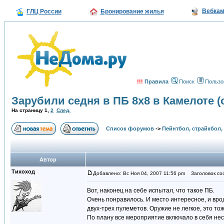
Вебка
ГЛЦ России
Бронирование жилья
!!!
Правила
Поиск
Пользо
Зарубили седня в ПБ 8х8 в Камелоте 
На страницу
1
,
2
След.
Список форумов
->
Пейнтбол, страйкбол,
Автор
Тихоход
Добавлено: Вс Ноя 04, 2007 11:56 pm
Заголовок соо
Вот, наконец на себе испытал, что такое ПБ.
Очень понравилось. И место интересное, и вро
двух-трех пулеметов. Оружие не легкое, это тож
По плану все мероприятие включало в себя нес