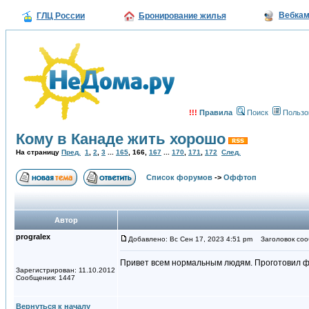
Вебка
ГЛЦ России
Бронирование жилья
!!!
Правила
Поиск
Пользо
Кому в Канаде жить хорошо
На страницу
Пред.
1
,
2
,
3
...
165
,
166
,
167
...
170
,
171
,
172
След.
Список форумов
->
Оффтоп
Автор
progralex
Добавлено: Вс Сен 17, 2023 4:51 pm
Заголовок соо
Привет всем нормальным людям. Проготовил фа
Зарегистрирован: 11.10.2012
Сообщения: 1447
Вернуться к началу