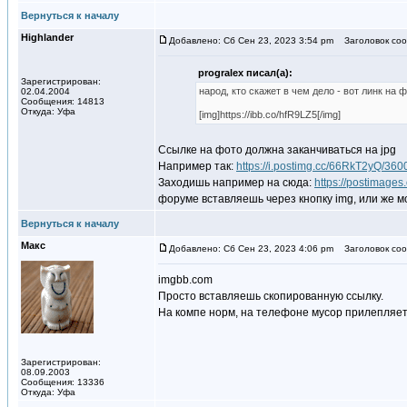
Вернуться к началу
Highlander
Добавлено: Сб Сен 23, 2023 3:54 pm
Заголовок соо
progralex писал(а):
Зарегистрирован:
народ, кто скажет в чем дело - вот линк на
02.04.2004
Сообщения: 14813
Откуда: Уфа
[img]https://ibb.co/hfR9LZ5[/img]
Ссылке на фото должна заканчиваться на jpg
Например так:
https://i.postimg.cc/66RkT2yQ/
Заходишь например на сюда:
https://postimages.
форуме вставляешь через кнопку img, или же м
Вернуться к началу
Макс
Добавлено: Сб Сен 23, 2023 4:06 pm
Заголовок соо
imgbb.com
Просто вставляешь скопированную ссылку.
На компе норм, на телефоне мусор прилепляет
Зарегистрирован:
08.09.2003
Сообщения: 13336
Откуда: Уфа