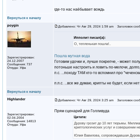
где-то нас наёбывает вождь
Вернуться к началу
poygin
Добавлено: Чт Авг 29, 2024 1:59 am
Заголовок соо
Ипполит писал(а):
О, тепленькая пошла!..
Пошла мутная вода
Зарегистрирован:
24.12.2007
Готовим удочки и, лучше покрепче, - может полу
Сообщения: 737
потоньше настроить и ловить по-мелочи, долго, 
Откуда: Уфа
п.с. ...походу ТАМ кто-то вспомнил про "чеченс
п.п.с. ...все же думаю, крипты не будет, если 
Вернуться к началу
Highlander
Добавлено: Чт Авг 29, 2024 3:25 am
Заголовок соо
Прям сценарий для Голливуда
Зарегистрирован:
Цитата:
02.04.2004
Сообщения: 14813
Дурову грозит до 10 лет тюрьмы. Миллиа
Откуда: Уфа
криптологических услуг и совершении н
Юлия Вавилова, сопровождавшая Дурова 