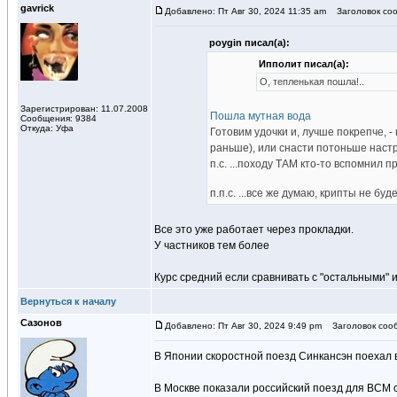
gavrick
Добавлено: Пт Авг 30, 2024 11:35 am
Заголовок соо
poygin писал(а):
Ипполит писал(а):
О, тепленькая пошла!..
Зарегистрирован: 11.07.2008
Пошла мутная вода
Сообщения: 9384
Откуда: Уфа
Готовим удочки и, лучше покрепче, - 
раньше), или снасти потоньше настро
п.с. ...походу ТАМ кто-то вспомнил п
п.п.с. ...все же думаю, крипты не б
Все это уже работает через прокладки.
У частников тем более
Курс средний если сравнивать с "остальными" 
Вернуться к началу
Сазонов
Добавлено: Пт Авг 30, 2024 9:49 pm
Заголовок соо
В Японии скоростной поезд Синкансэн поехал в
В Москве показали российский поезд для ВСМ 