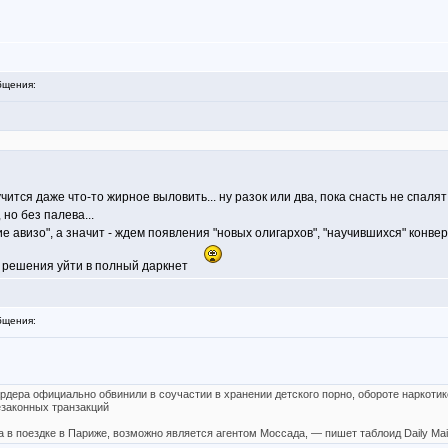
бщения:
чится даже что-то жирное выловить... ну разок или два, пока снасть не спалят 
но без палева...
кие авизо", а значит - ждем появления "новых олигархов", "научившихся" конвер
нет решения уйти в полный даркнет
бщения:
рдера официально обвинили в соучастии в хранении детского порно, обороте наркотик
езаконных транзакций
в поездке в Париже, возможно является агентом Моссада, — пишет таблоид Daily Mail