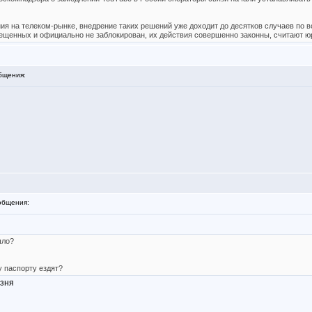
ия на телеком-рынке, внедрение таких решений уже доходит до десятков случаев по в
прещенных и официально не заблокирован, их действия совершенно законны, считают ю
бщения:
общения:
шло?
у паспорту ездят?
озня