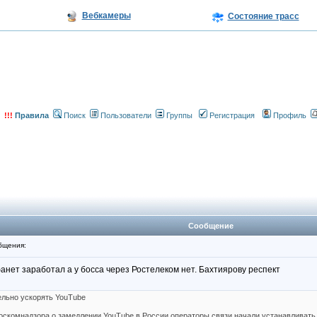
Вебкамеры
Состояние трасс
!!!
Правила
Поиск
Пользователи
Группы
Регистрация
Профиль
Сообщение
бщения:
фанет заработал а у босса через Ростелеком нет. Бахтиярову респект
ельно ускорять YouTube
оскомнадзора о замедлении YouTube в России операторы связи начали устанавливать