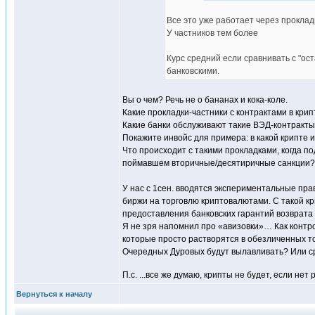
Все это уже работает через проклад
У частников тем более
Курс средний если сравнивать с "ос
банковскими.
Вы о чем? Речь не о бананах и кока-коле.
Какие прокладки-частники с контрактами в крип
Какие банки обслуживают такие ВЭД-контракты
Покажите инвойс для примера: в какой крипте и
Что происходит с такими прокладками, когда п
поймавшем вторичные/десятиричные санкции?
У нас с 1сен. вводятся экспериментальные п
биржи на торговлю криптовалютами. С такой к
предоставления банковских гарантий возврата 
Я не зря напомнил про «авизовки»… Как конт
которые просто растворятся в обезличенных т
Очередных Дуровых будут вылавливать? Или ср
П.с. ...все же думаю, крипты не будет, если не
Вернуться к началу