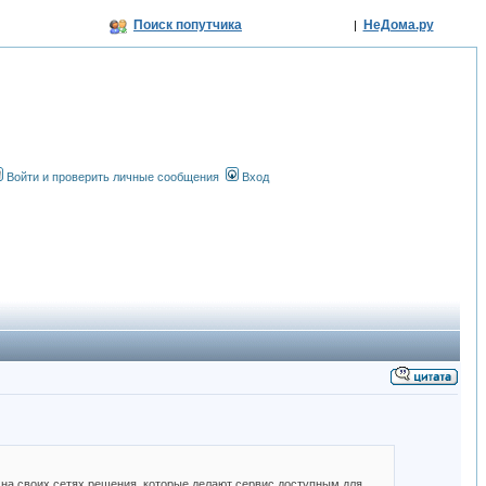
Поиск попутчика
НеДома.ру
|
Войти и проверить личные сообщения
Вход
 на своих сетях решения, которые делают сервис доступным для