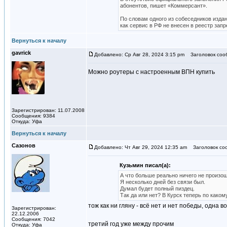
абонентов, пишет «Коммерсант».
По словам одного из собеседников издан
как сервис в РФ не внесен в реестр за
Вернуться к началу
gavrick
Добавлено: Ср Авг 28, 2024 3:15 pm
Заголовок соо
Можно роутеры с настроенным ВПН купить
Зарегистрирован: 11.07.2008
Сообщения: 9384
Откуда: Уфа
Вернуться к началу
Сазонов
Добавлено: Чт Авг 29, 2024 12:35 am
Заголовок со
Кузьмин писал(а):
А что больше реально ничего не произо
Я несколько дней без связи был.
Думал будет полный пиздец.
Так да или нет? В Курск теперь по каком
тож как ни гляну - всё нет и нет победы, одна в
Зарегистрирован:
22.12.2006
Сообщения: 7042
третий год уже между прочим
Откуда: Уфа