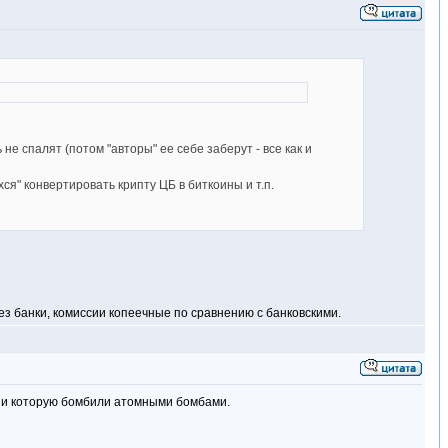
 не спалят (потом "авторы" ее себе заберут - все как и
хся" конвертировать крипту ЦБ в биткоины и т.п.
ез банки, комиссии копеечные по сравнению с банковскими.
и, и которую бомбили атомными бомбами.