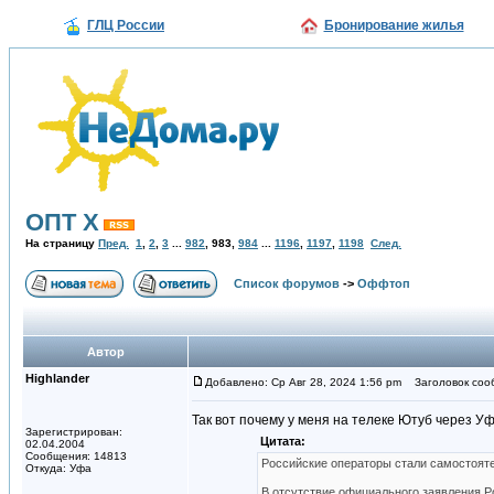
ГЛЦ России
Бронирование жилья
ОПТ Х
На страницу
Пред.
1
,
2
,
3
...
982
,
983
,
984
...
1196
,
1197
,
1198
След.
Список форумов
->
Оффтоп
Автор
Highlander
Добавлено: Ср Авг 28, 2024 1:56 pm
Заголовок соо
Так вот почему у меня на телеке Ютуб через У
Зарегистрирован:
Цитата:
02.04.2004
Сообщения: 14813
Российские операторы стали самостоят
Откуда: Уфа
В отсутствие официального заявления Р