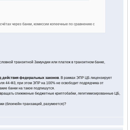
счётах через банки, комиссии копеечные по сравнению с
условной транзитной Замундии или платеж в транзитном банке,
д действия федеральных законов
. В рамках ЭПР ЦБ лицензирует
оля 44-ФЗ, при этом ЭПР на 100% не освободит подрядчика от
акие банки на такое подпишутся.
озвращать спижженые бюджетные криптобабки, легитимизированные ЦБ,
ки (блокчейн-транзакций, разумеется)?