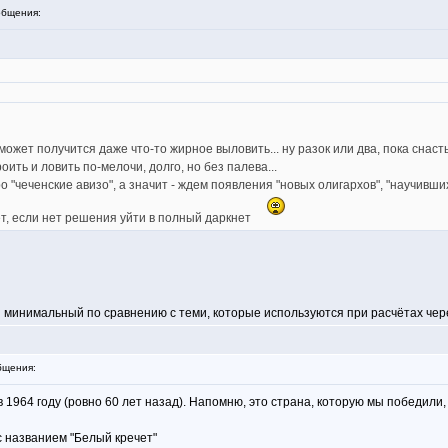
бщения:
может получится даже что-то жирное выловить... ну разок или два, пока снасть
ить и ловить по-мелочи, долго, но без палева...
ро "чеченские авизо", а значит - ждем появления "новых олигархов", "научивши
удет, если нет решения уйти в полный даркнет
и минимальный по сравнению с теми, которые используются при расчётах чер
бщения:
 1964 году (ровно 60 лет назад). Напомню, это страна, которую мы победил
с названием "Белый кречет"