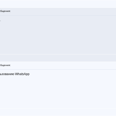
бщения:
.
бщения:
льзованию WhatsApp