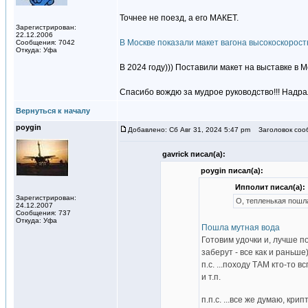
Точнее не поезд, а его МАКЕТ.
Зарегистрирован:
22.12.2006
В Москве показали макет вагона высокоскорост
Сообщения: 7042
Откуда: Уфа
В 2024 году))) Поставили макет на выставке в
Спасибо вождю за мудрое руководство!!! Надра
Вернуться к началу
poygin
Добавлено: Сб Авг 31, 2024 5:47 pm
Заголовок соо
gavrick писал(а):
poygin писал(а):
Ипполит писал(а):
Зарегистрирован:
О, тепленькая пошла
24.12.2007
Сообщения: 737
Откуда: Уфа
Пошла мутная вода
Готовим удочки и, лучше по
заберут - все как и раньше
п.с. ...походу ТАМ кто-то 
и т.п.
п.п.с. ...все же думаю, кр