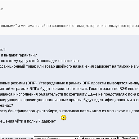
ки.
тальными" и минимальный по сравнению с теми, которые используются при ра
те?
 и выдают гарантии?
 по какому курсу какой площадки он выписан.
одсанкционный товар или товар двойного назначения зависнет на таможне в 
равовые режимы (ЭПР). Утвержденные в рамках ЭПР проекты
выводятся из-по
риптой «в рамках ЭПР» будет возможно заключать Госконтракты по ВЭД вне п
аванса и исполнения обязательств по контракту. Даже не представляю пока к
ролирующие и прочие уполномоченные органы, будут идентифицировать и в
окенах?
азу бенефициаров криптобирж, вытаскивая паяльником из жоп ключи и цепоч
т решения уйти в полный даркнет
Показать сообщения: