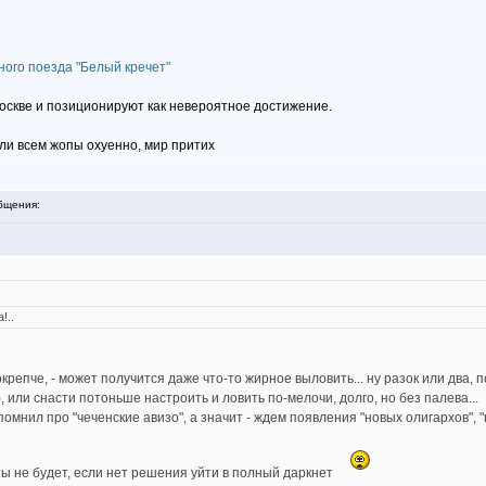
ного поезда "Белый кречет"
 Москве и позиционируют как невероятное достижение.
ли всем жопы охуенно, мир притих
бщения:
!..
крепче, - может получится даже что-то жирное выловить... ну разок или два, п
), или снасти потоньше настроить и ловить по-мелочи, долго, но без палева...
вспомнил про "чеченские авизо", а значит - ждем появления "новых олигархов"
ипты не будет, если нет решения уйти в полный даркнет