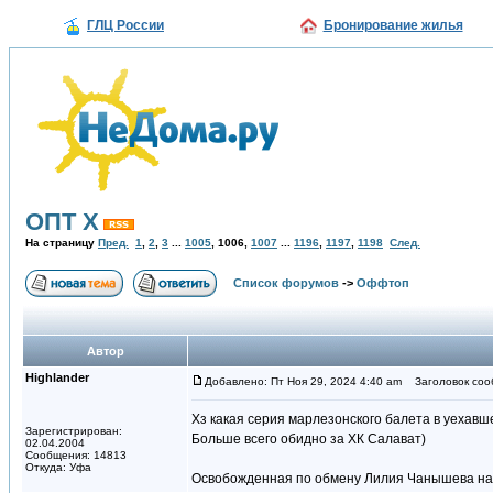
ГЛЦ России
Бронирование жилья
ОПТ Х
На страницу
Пред.
1
,
2
,
3
...
1005
,
1006
,
1007
...
1196
,
1197
,
1198
След.
Список форумов
->
Оффтоп
Автор
Highlander
Добавлено: Пт Ноя 29, 2024 4:40 am
Заголовок соо
Хз какая серия марлезонского балета в уехавш
Зарегистрирован:
Больше всего обидно за ХК Салават)
02.04.2004
Сообщения: 14813
Откуда: Уфа
Освобожденная по обмену Лилия Чанышева наех