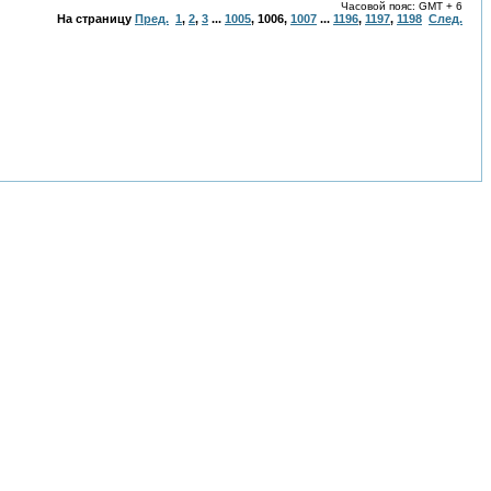
Часовой пояс: GMT + 6
На страницу
Пред.
1
,
2
,
3
...
1005
,
1006
,
1007
...
1196
,
1197
,
1198
След.