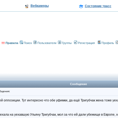
Вебкамеры
Состояние трасс
!!!
Правила
Поиск
Пользователи
Группы
Регистрация
Профиль
Сообщение
бщения:
ей оппозиции. Тут интересно что обе уфимки, да ещё Тригубчак жена тоже у
ала на уехавшую Ульяну Тригубчак, мол за что ей дали убежище в Европе, х