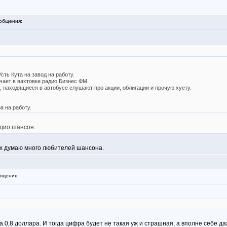
общения:
сть Кута на завод на работу.
чает в вахтовке радио Бизнес ФМ.
и, находящиеся в автобусе слушают про акции, облигации и прочую хуету.
а на работу.
дио шансон.
х думаю много любителей шансона.
бщения:
за 0,8 доллара. И тогда цифра будет не такая уж и страшная, а вполне себе 