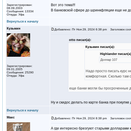
Вот это тема!!!
Зарегистрирован:
08.09.2003
В банковской сфере до шринкфляции еще не д
Сообщения: 13334
Откуда: Уфа
Вернуться к началу
Кузьмин
Добавлено: Пт Ноя 29, 2024 6:38 pm
Заголовок соо
otto писал(а):
Кузьмин писал(а):
Highlander писал(а
Доллар 107
Зарегистрирован:
09.01.2005
Надо просто писать курс н
Сообщения: 25290
Откуда: Уфа
комфортная. Сколько там с
еще банки могли бы просроченные д
Ну и скидос делать по карте банка при покупке
Вернуться к началу
Макс
Добавлено: Пт Ноя 29, 2024 8:38 pm
Заголовок соо
А где интересно брезгуют старыми долларами 