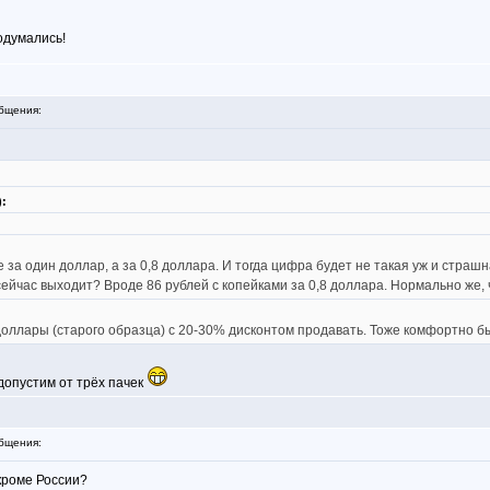
одумались!
бщения:
):
е за один доллар, а за 0,8 доллара. И тогда цифра будет не такая уж и страш
ейчас выходит? Вроде 86 рублей с копейками за 0,8 доллара. Нормально же, ч
оллары (старого образца) с 20-30% дисконтом продавать. Тоже комфортно б
 допустим от трёх пачек
бщения:
кроме России?