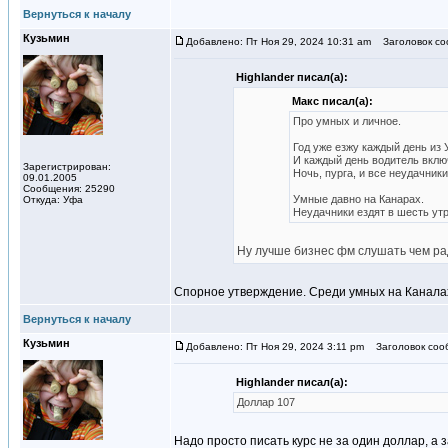
Вернуться к началу
Кузьмин
Добавлено: Пт Ноя 29, 2024 10:31 am
Заголовок со
Highlander писал(а):
Макс писал(а):
Про умных и личное.
Год уже езжу каждый день из У
И каждый день водитель вклю
Зарегистрирован:
Ночь, пурга, и все неудачник
09.01.2005
Сообщения: 25290
Умные давно на Канарах.
Откуда: Уфа
Неудачники ездят в шесть утр
Ну лучше бизнес фм слушать чем ра
Спорное утверждение. Среди умных на Канала
Вернуться к началу
Кузьмин
Добавлено: Пт Ноя 29, 2024 3:11 pm
Заголовок соо
Highlander писал(а):
Доллар 107
Надо просто писать курс не за один доллар, а 