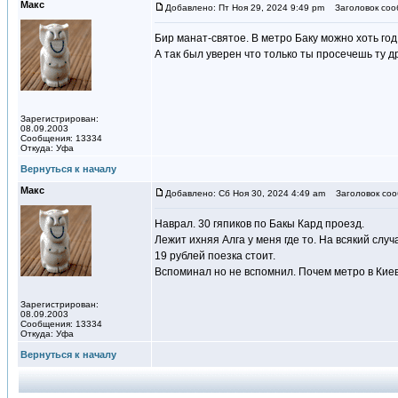
Макс
Добавлено: Пт Ноя 29, 2024 9:49 pm
Заголовок соо
Бир манат-святое. В метро Баку можно хоть го
А так был уверен что только ты просечешь ту д
Зарегистрирован:
08.09.2003
Сообщения: 13334
Откуда: Уфа
Вернуться к началу
Макс
Добавлено: Сб Ноя 30, 2024 4:49 am
Заголовок соо
Наврал. 30 гяпиков по Бакы Кард проезд.
Лежит ихняя Алга у меня где то. На всякий случ
19 рублей поезка стоит.
Вспоминал но не вспомнил. Почем метро в Киев
Зарегистрирован:
08.09.2003
Сообщения: 13334
Откуда: Уфа
Вернуться к началу