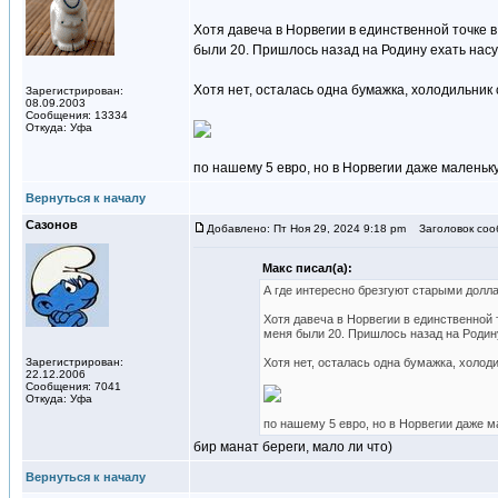
Хотя давеча в Норвегии в единственной точке в
были 20. Пришлось назад на Родину ехать насу
Хотя нет, осталась одна бумажка, холодильник
Зарегистрирован:
08.09.2003
Сообщения: 13334
Откуда: Уфа
по нашему 5 евро, но в Норвегии даже маленьку
Вернуться к началу
Сазонов
Добавлено: Пт Ноя 29, 2024 9:18 pm
Заголовок соо
Макс писал(а):
А где интересно брезгуют старыми долл
Хотя давеча в Норвегии в единственной т
меня были 20. Пришлось назад на Родин
Зарегистрирован:
Хотя нет, осталась одна бумажка, холод
22.12.2006
Сообщения: 7041
Откуда: Уфа
по нашему 5 евро, но в Норвегии даже м
бир манат береги, мало ли что)
Вернуться к началу