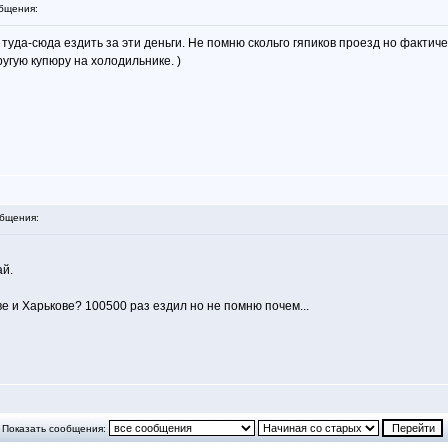
бщения:
д туда-сюда ездить за эти деньги. Не помню скольго гяпиков проезд но факт
ругую купюру на холодильнике. )
бщения:
ай.
е и Харькове? 100500 раз ездил но не помню почем...
Показать сообщения: