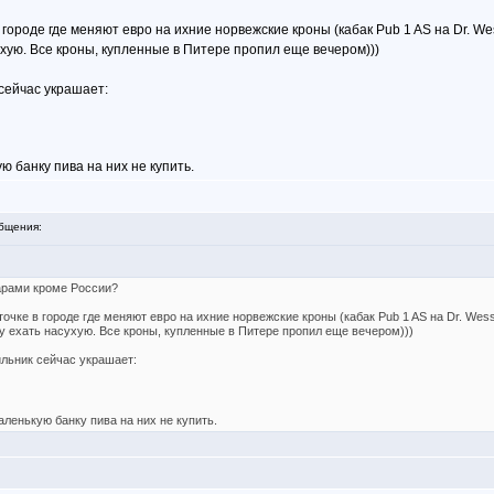
 городе где меняют евро на ихние норвежские кроны (кабак Pub 1 AS на Dr. We
хую. Все кроны, купленные в Питере пропил еще вечером)))
 сейчас украшает:
ю банку пива на них не купить.
бщения:
арами кроме России?
очке в городе где меняют евро на ихние норвежские кроны (кабак Pub 1 AS на Dr. Wess
у ехать насухую. Все кроны, купленные в Питере пропил еще вечером)))
ильник сейчас украшает:
аленькую банку пива на них не купить.