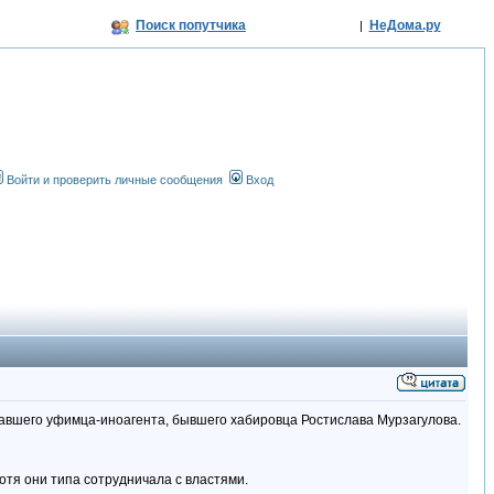
Поиск попутчика
НеДома.ру
|
Войти и проверить личные сообщения
Вход
ехавшего уфимца-иноагента, бывшего хабировца Ростислава Мурзагулова.
отя они типа сотрудничала с властями.