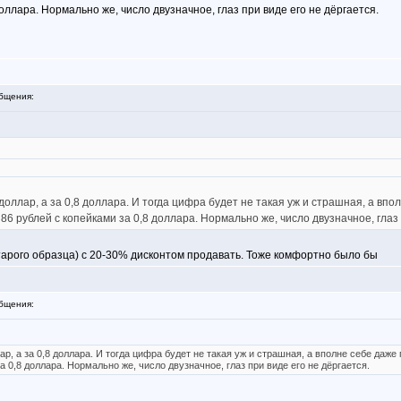
оллара. Нормально же, число двузначное, глаз при виде его не дёргается.
бщения:
 доллар, а за 0,8 доллара. И тогда цифра будет не такая уж и страшная, а вп
6 рублей с копейками за 0,8 доллара. Нормально же, число двузначное, глаз 
арого образца) с 20-30% дисконтом продавать. Тоже комфортно было бы
бщения:
ар, а за 0,8 доллара. И тогда цифра будет не такая уж и страшная, а вполне себе да
 0,8 доллара. Нормально же, число двузначное, глаз при виде его не дёргается.