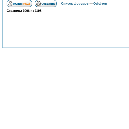
Список форумов
->
Оффтоп
Страница
1006
из
1198