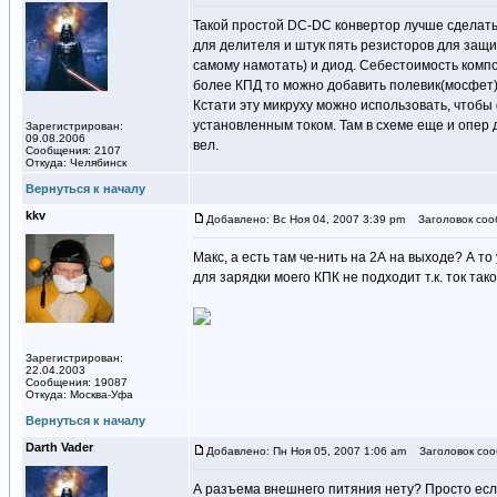
Такой простой DC-DC конвертор лучше сделать
для делителя и штук пять резисторов для защи
самому намотать) и диод. Себестоимость компо
более КПД то можно добавить полевик(мосфет) 
Кстати эту микруху можно использовать, чтобы 
установленным током. Там в схеме еще и опер 
Зарегистрирован:
09.08.2006
вел.
Сообщения: 2107
Откуда: Челябинск
Вернуться к началу
kkv
Добавлено: Вс Ноя 04, 2007 3:39 pm
Заголовок соо
Макс, а есть там че-нить на 2А на выходе? А то
для зарядки моего КПК не подходит т.к. ток так
Зарегистрирован:
22.04.2003
Сообщения: 19087
Откуда: Москва-Уфа
Вернуться к началу
Darth Vader
Добавлено: Пн Ноя 05, 2007 1:06 am
Заголовок соо
А разъема внешнего питяния нету? Просто если