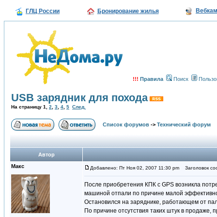
Вебка
ГЛЦ России
Бронирование жилья
!!!
Правила
Поиск
Пользо
USB зарядник для похода
На страницу
1
,
2
,
3
,
4
,
5
След.
Список форумов
->
Технический форум
Автор
Макс
Добавлено: Пт Ноя 02, 2007 11:30 pm
Заголовок соо
После приобретения КПК с GPS возникла потре
машиной отпали по причине малой эффективност
Остановился на заряднике, работающем от пал
По причине отсутствия таких штук в продаже, 