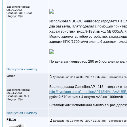
Зарегистрирован:
08.09.2003
Сообщения: 13341
Откуда: Уфа
Использовал DC-DC конвертор (продается в Эл
два разъема. Плату сделал с помощью принтера
Характеристики: вход 9-18В, выход 5В 600мА. 
Можно заряжать любое устройство, заряжающее
зарядки КПК (1700 мАч) или на 6 зарядок телеф
По деньгам - конвертор 290 руб, остальная мел
Вернуться к началу
Vover
Добавлено: Сб Ноя 03, 2007 12:37 am
Заголовок со
Брал год назад Camelion AP - 118 - тогда их в п
Зарегистрирован:
http://evrokom.com/CamelionAP118NiMhAAAUSB
25.04.2003
Сообщения: 921
рублей 570 стоил + 4 аккума AAA на 1000mAh ....
Откуда: Уфа
В "заводском" исполнении вышло в 5 раз дор
Вернуться к началу
F1L1n
Добавлено: Сб Ноя 03, 2007 12:39 am
Заголовок со