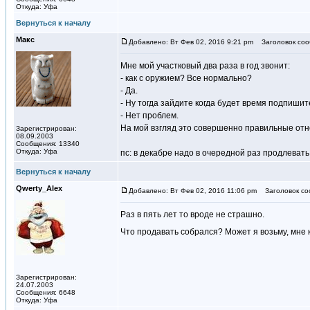
Откуда: Уфа
Вернуться к началу
Макс
Добавлено: Вт Фев 02, 2016 9:21 pm
Заголовок соо
Мне мой участковый два раза в год звонит:
- как с оружием? Все нормально?
- Да.
- Ну тогда зайдите когда будет время подпишит
- Нет проблем.
На мой взгляд это совершенно правильные отн
Зарегистрирован:
08.09.2003
Сообщения: 13340
Откуда: Уфа
пс: в декабре надо в очередной раз продлевать
Вернуться к началу
Qwerty_Alex
Добавлено: Вт Фев 02, 2016 11:06 pm
Заголовок со
Раз в пять лет то вроде не страшно.
Что продавать собрался? Может я возьму, мне 
Зарегистрирован:
24.07.2003
Сообщения: 6648
Откуда: Уфа