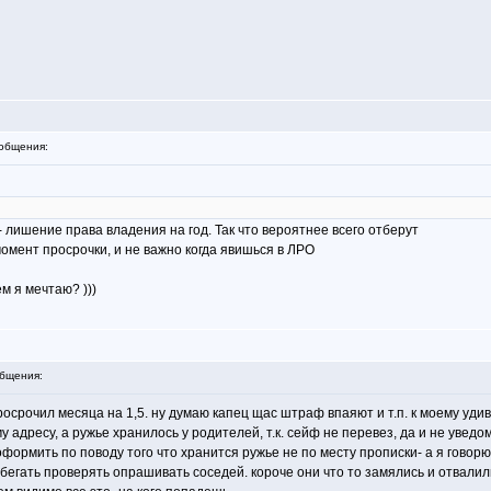
общения:
м- лишение права владения на год. Так что вероятнее всего отберут
омент просрочки, и не важно когда явишься в ЛРО
ем я мечтаю? )))
бщения:
просрочил месяца на 1,5. ну думаю капец щас штраф впаяют и т.п. к моему удив
 адресу, а ружье хранилось у родителей, т.к. сейф не перевез, да и не увед
оформить по поводу того что хранится ружье не по месту прописки- а я говорю 
е бегать проверять опрашивать соседей. короче они что то замялись и отвал