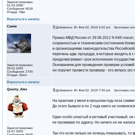
Зарегистрирован:
01.03.2006
Сообщения: 6018
Откуда: Уфа
Вернуться к началу
Санёк
Добавлено: Вт Фев 02, 2016 5:02 pm
Заголовок соо
Приказ МВД России от 29.06.2012 N 646 гласит
сохранностью и техническим состоянием боевог
и организациями законодательства Российской
перечень адм. процедур, в которые входить в 
предусматривает срок исполнения государствен
Основанием для проведения проверки условий х
Зарегистрирован:
09.02.2005
он поручит провести проверку - это вопрос (из
Сообщения: 2745
Откуда: Орен.
Вернуться к началу
Qwerty_Alex
Добавлено: Вт Фев 02, 2016 7:50 pm
Заголовок соо
На практике у меня в прошлом году изза саммит
До этого бывало и по 2 года никто не появлялся
Один особо упертый и ретивый участковый, не м
не проживаю по адресу. Но ничего он не написа
Зарегистрирован:
24.07.2003
Так что если сильно не хочешь показывать, то 
Сообщения: 6648