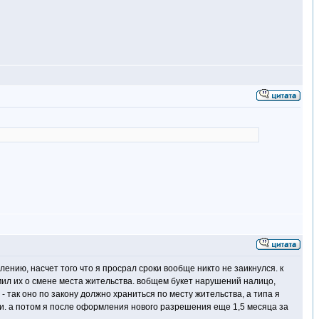
лению, насчет того что я просрал сроки вообще никто не заикнулся. к
омил их о смене места жительства. вобщем букет нарушений налицо,
- так оно по закону должно храниться по месту жительства, а типа я
или. а потом я после оформления нового разрешения еще 1,5 месяца за