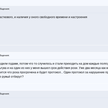
бщения:
часткового, и наличия у оного свободного времени и настроения
бщения:
одили годами, потом что то случилось и стали приходить на дом каждые полго
ьтука и на один из них у меня вышел срок действия рохи. Уже два месяца как 
ится что роха просрочена и будет протокол... Один протокол за нарушение пр
е ружьё отберут?
бщения: