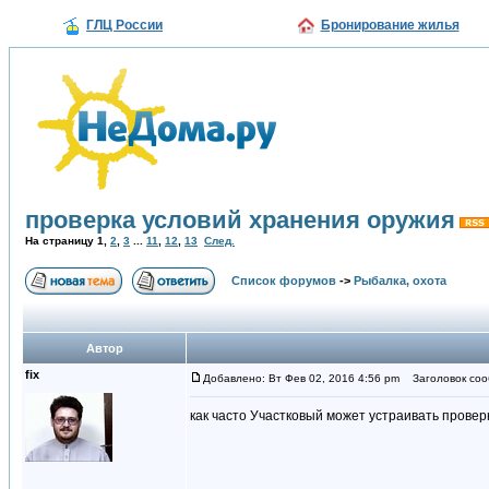
ГЛЦ России
Бронирование жилья
проверка условий хранения оружия
На страницу
1
,
2
,
3
...
11
,
12
,
13
След.
Список форумов
->
Рыбалка, охота
Автор
fix
Добавлено: Вт Фев 02, 2016 4:56 pm
Заголовок сооб
как часто Участковый может устраивать провер