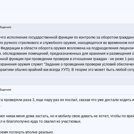
бщения:
, что исполнение государственной функции по контролю за оборотом гражданс
о ручного стрелкового и служебного оружия, находящегося во временном пол
 Федерации в области оборота оружия возложена на подразделения лицензио
т.ч. обследование помещений, предназначенных для хранения и размещения о
ной функции при проведении проверки в отношении граждан - не реже 1 раза
ранения оружия служит "Задание о проведении проверки условий обеспечения 
 практики обычно крайний как всегда УУП). В теории это может быть любой сот
бщения:
а проверяли раза 3, еще пару раз их послал, сказав что уже достали ходить 
.
ог никак меня дома застать, но и мобилу свою давать не хотел, чтобы по вре
л и благополучно куда то свалил из участковых.
время потянуть вполне реально.