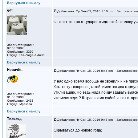
Вернуться к началу
gdt
Добавлено: Ср Фев 03, 2016 1:10 pm
Заголовок соо
зависит только от ударов жидкостей в голову у
Зарегистрирован:
07.06.2007
Сообщения: 3399
Откуда: Ufa-Zorge-Akberdi
Вернуться к началу
Новичёк.
Добавлено: Чт Сен 15, 2016 8:45 pm
Заголовок соо
У нас одно время вообще не звонили и не прих
Кстати тут вопросец такой, имеется два кармул
утилизацию. Но ведь когда пойду здавать выясн
Зарегистрирован:
01.06.2008
что меня ждет? Штраф само сабой, а вот второ
Сообщения: 2438
Откуда: Мраково
Вернуться к началу
Тихоход
Добавлено: Чт Сен 15, 2016 9:43 pm
Заголовок соо
Скрываться до нового года)