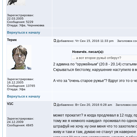
Зарегистрирован:
22.03.2005
Сообщения: 5229
Откуда: Уфа, Черниковка
Вернуться к началу
Терик
Добавлено: Чт Сен 15, 2016 11:33 pm
Заголовок со
Новичёк. писал(а):
... а вот второе ружьё отберут?
2 админа по "оружейным" (20.8 - 20.14) статья
Скрываться бестолку, нарушение наступило в м
Зарегистрирован:
А что за "очень старое ружье"? Вдруг это то о ч
16.12.2005
Сообщения: 13765
Откуда: Уфа
Вернуться к началу
V1С
Добавлено: Вт Сен 20, 2016 6:28 am
Заголовок соо
может прокатит? я когда продлевал в 12 году, 
Зарегистрирован:
тому же я немного намудил- проживал по одному
24.12.2009
Сообщения: 4845
штрафуй не хочу. ну они меня что то захотели 
живу и там и там, думаю не станут уж наверно