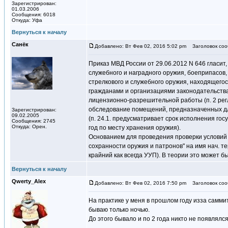
Зарегистрирован:
01.03.2006
Сообщения: 6018
Откуда: Уфа
Вернуться к началу
Санёк
Добавлено: Вт Фев 02, 2016 5:02 pm
Заголовок соо
Приказ МВД России от 29.06.2012 N 646 гласит
служебного и наградного оружия, боеприпасов,
стрелкового и служебного оружия, находящегос
гражданами и организациями законодательств
лицензионно-разрешительной работы (п. 2 регла
обследование помещений, предназначенных д
Зарегистрирован:
09.02.2005
(п. 24.1. предусматривает срок исполнения го
Сообщения: 2745
Откуда: Орен.
год по месту хранения оружия).
Основанием для проведения проверки условий 
сохранности оружия и патронов" на имя нач. тер
крайний как всегда УУП). В теории это может б
Вернуться к началу
Qwerty_Alex
Добавлено: Вт Фев 02, 2016 7:50 pm
Заголовок соо
На практике у меня в прошлом году изза саммит
бываю только ночью.
До этого бывало и по 2 года никто не появлялся