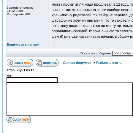
может прокатит? я когда продлевал в 12 году, 
Зарегистрирован:
насчет того что я просрал сроки вообще никто 
24.12.2009
Сообщения: 4845
хранилось у родителей, т.к. сейф не перевез, 
штрафуй не хочу. ну они меня что то захотели о
по закону должно храниться по месту жительств
опрашивать соседей. короче они что то замяли
шел ))) мне уже названивать начали. в общем ви
Вернуться к началу
Показать сообщения:
Список форумов
->
Рыбалка, охота
Страница
1
из
13
Имя