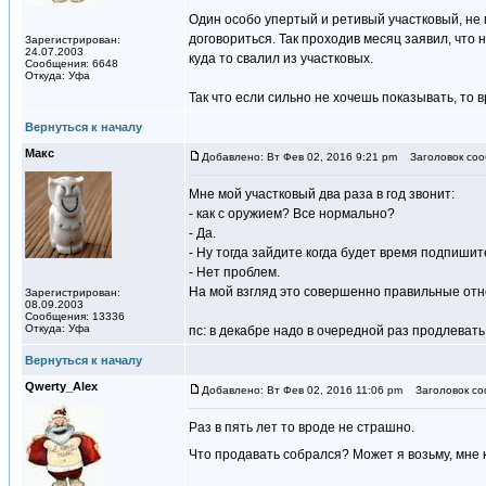
Один особо упертый и ретивый участковый, не м
договориться. Так проходив месяц заявил, что 
Зарегистрирован:
24.07.2003
куда то свалил из участковых.
Сообщения: 6648
Откуда: Уфа
Так что если сильно не хочешь показывать, то 
Вернуться к началу
Макс
Добавлено: Вт Фев 02, 2016 9:21 pm
Заголовок соо
Мне мой участковый два раза в год звонит:
- как с оружием? Все нормально?
- Да.
- Ну тогда зайдите когда будет время подпишит
- Нет проблем.
На мой взгляд это совершенно правильные отн
Зарегистрирован:
08.09.2003
Сообщения: 13336
Откуда: Уфа
пс: в декабре надо в очередной раз продлевать
Вернуться к началу
Qwerty_Alex
Добавлено: Вт Фев 02, 2016 11:06 pm
Заголовок со
Раз в пять лет то вроде не страшно.
Что продавать собрался? Может я возьму, мне 