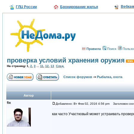
Вебка
ГЛЦ России
Бронирование жилья
!!!
Правила
Поиск
Пользо
проверка условий хранения оружия
На страницу
1
,
2
,
3
...
11
,
12
,
13
След.
Список форумов
->
Рыбалка, охота
Автор
fix
Добавлено: Вт Фев 02, 2016 4:56 pm
Заголовок сооб
как часто Участковый может устраивать провер