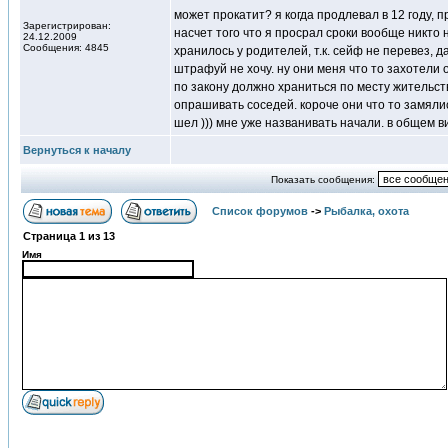
может прокатит? я когда продлевал в 12 году, 
Зарегистрирован:
насчет того что я просрал сроки вообще никто 
24.12.2009
Сообщения: 4845
хранилось у родителей, т.к. сейф не перевез, 
штрафуй не хочу. ну они меня что то захотели о
по закону должно храниться по месту жительств
опрашивать соседей. короче они что то замяли
шел ))) мне уже названивать начали. в общем ви
Вернуться к началу
Показать сообщения:
Список форумов
->
Рыбалка, охота
Страница
1
из
13
Имя