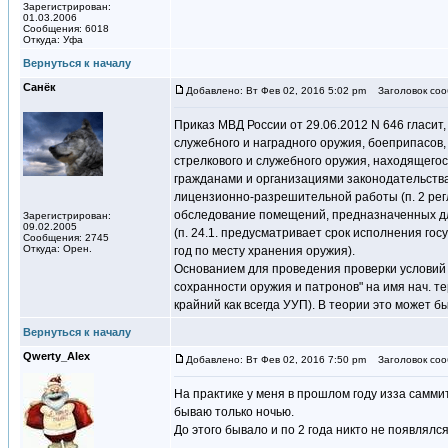
Зарегистрирован:
01.03.2006
Сообщения: 6018
Откуда: Уфа
Вернуться к началу
Санёк
Добавлено: Вт Фев 02, 2016 5:02 pm
Заголовок соо
Приказ МВД России от 29.06.2012 N 646 гласит
служебного и наградного оружия, боеприпасов,
стрелкового и служебного оружия, находящегос
гражданами и организациями законодательств
лицензионно-разрешительной работы (п. 2 регла
обследование помещений, предназначенных д
Зарегистрирован:
09.02.2005
(п. 24.1. предусматривает срок исполнения го
Сообщения: 2745
Откуда: Орен.
год по месту хранения оружия).
Основанием для проведения проверки условий 
сохранности оружия и патронов" на имя нач. тер
крайний как всегда УУП). В теории это может б
Вернуться к началу
Qwerty_Alex
Добавлено: Вт Фев 02, 2016 7:50 pm
Заголовок соо
На практике у меня в прошлом году изза саммит
бываю только ночью.
До этого бывало и по 2 года никто не появлялся