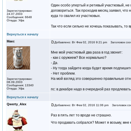
Один особо упертый и ретивый участковый, не м
договориться. Так проходив месяц заявил, что 
Зарегистрирован:
24.07.2003
куда то свалил из участковых.
Сообщения: 6648
Откуда: Уфа
Так что если сильно не хочешь показывать, то 
Вернуться к началу
Макс
Добавлено: Вт Фев 02, 2016 9:21 pm
Заголовок соо
Мне мой участковый два раза в год звонит:
- как с оружием? Все нормально?
- Да.
- Ну тогда зайдите когда будет время подпишит
- Нет проблем.
На мой взгляд это совершенно правильные отн
Зарегистрирован:
08.09.2003
Сообщения: 13340
Откуда: Уфа
пс: в декабре надо в очередной раз продлевать
Вернуться к началу
Qwerty_Alex
Добавлено: Вт Фев 02, 2016 11:06 pm
Заголовок со
Раз в пять лет то вроде не страшно.
Что продавать собрался? Может я возьму, мне 