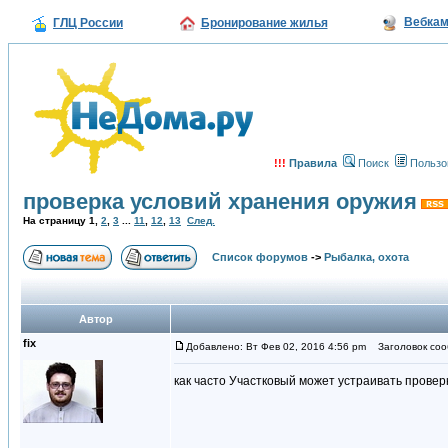
Вебка
ГЛЦ России
Бронирование жилья
!!!
Правила
Поиск
Пользо
проверка условий хранения оружия
На страницу
1
,
2
,
3
...
11
,
12
,
13
След.
Список форумов
->
Рыбалка, охота
Автор
fix
Добавлено: Вт Фев 02, 2016 4:56 pm
Заголовок сооб
как часто Участковый может устраивать провер