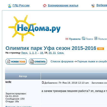
Вебка
ГЛЦ России
Бронирование жилья
!!!
Правила
Поиск
Пользо
Олимпик парк Уфа сезон 2015-2016
На страницу
Пред.
1
,
2
,
3
...
18
,
19
,
20
,
21
След.
Список форумов
->
Горные лыжи и сноуб
Автор
kn9z
Добавлено: Пт Янв 19, 2018 12:13 am
Заголовок со
а зачем тренерам лишняя работа? зп, оклад и т
Зарегистрирован:
04.01.2013
Сообщения: 150
Откуда: Ufa