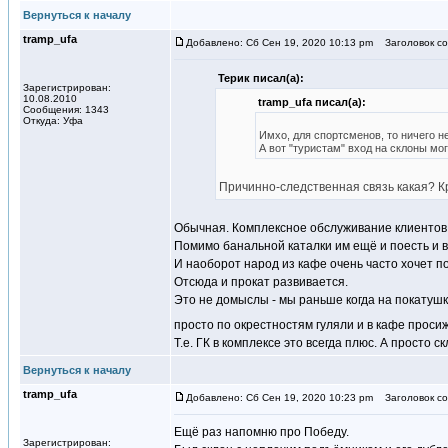
Вернуться к началу
tramp_ufa
Добавлено: Сб Сен 19, 2020 10:13 pm
Заголовок со
Терик писал(а):
Зарегистрирован:
10.08.2010
tramp_ufa писал(а):
Сообщения: 1343
Откуда: Уфа
Имхо, для спортсменов, то ничего н
А вот "туристам" вход на склоны мог
Причинно-следственная связь какая? 
Обычная. Комплексное обслуживание клиентов
Помимо банальной каталки им ещё и поесть и в
И наоборот народ из кафе очень часто хочет по
Отсюда и прокат развивается.
Это не домыслы - мы раньше когда на покатушк
просто по окрестностям гуляли и в кафе проси
Т.е. ГК в комплексе это всегда плюс. А просто 
Вернуться к началу
tramp_ufa
Добавлено: Сб Сен 19, 2020 10:23 pm
Заголовок со
Ещё раз напомню про Победу.
Зарегистрирован: