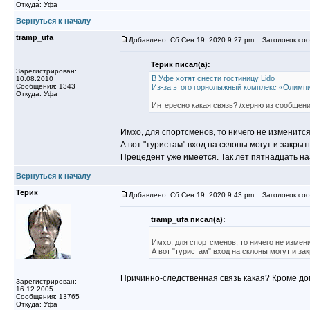
Откуда: Уфа
Вернуться к началу
tramp_ufa
Добавлено: Сб Сен 19, 2020 9:27 pm
Заголовок соо
Терик писал(а):
Зарегистрирован:
В Уфе хотят снести гостиницу Lido
10.08.2010
Сообщения: 1343
Из-за этого горнолыжный комплекс «Олимпи
Откуда: Уфа
Интересно какая связь? /херню из сообщени
Имхо, для спортсменов, то ничего не изменится
А вот "туристам" вход на склоны могут и закры
Прецедент уже имеется. Так лет пятнадцать н
Вернуться к началу
Терик
Добавлено: Сб Сен 19, 2020 9:43 pm
Заголовок соо
tramp_ufa писал(а):
Имхо, для спортсменов, то ничего не измени
А вот "туристам" вход на склоны могут и за
Причинно-следственная связь какая? Кроме д
Зарегистрирован:
16.12.2005
Сообщения: 13765
Откуда: Уфа