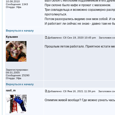
Был склон с неплохим подъёмником и его дубл
10.08.2010
Сообщения: 1343
При склоне было кафе и прокат с магазином.
Откуда: Уфа
Три совладельца и возможно соразмерно распр
протолкнуться.
Потом разосрались видимо они меж собой. И скл
И работает ли сейчас не знаю - давно там не б
Вернуться к началу
Кузьмин
Добавлено: Сб Сен 19, 2020 10:45 pm
Заголовок со
Прошлым летом работало. Приятное кстати ме
Зарегистрирован:
09.01.2005
Сообщения: 25290
Откуда: Уфа
Вернуться к началу
ravil_m
Добавлено: Сб Янв 16, 2021 11:39 pm
Заголовок со
Олимпик живой вообще? Где можно узнать час