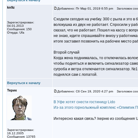
Вернуться к началу
kn9z
Добавлено: Пт Мар 01, 2019 6:55 pm
Заголовок соо
Сходили сегодня на учебку. 300 с рыла и это в
Зарегистрирован:
волокушка из двух не работает. Спросили у раб
04.01.2013
Сообщения: 150
сказал, что не работает. Пошел на кассу с вопр
Откуда: Ufa
не знаю, идите спрашивайте внизу у работника
итоге заставил позвонить на рабочее место ра
Второй случай
Когда жена поднималась, то отключилась волок
чтобы подняться и включить сигнализатор самом
сугроба и ветра отключается сигнализатор. №1
поднялся сам с лопатой.
Вернуться к началу
Терик
Добавлено: Сб Сен 19, 2020 4:27 pm
Заголовок соо
В Уфе хотят снести гостиницу Lido
Из-за этого горнолыжный комплекс «Олимпик П
Интересно какая связь? /херню из сообщения U
Зарегистрирован:
16.12.2005
Сообщения: 13765