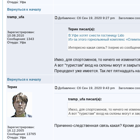
Откуда: Уфа
Вернуться к началу
tramp_ufa
Добавлено: Сб Сен 19, 2020 9:27 pm
Заголовок соо
Терик писал(а):
Зарегистрирован:
В Уфе хотят снести гостиницу Lido
10.08.2010
Сообщения: 1343
Из-за этого горнолыжный комплекс «Олимпи
Откуда: Уфа
Интересно какая связь? /херню из сообщени
Имхо, для спортсменов, то ничего не изменится
А вот "туристам" вход на склоны могут и закры
Прецедент уже имеется. Так лет пятнадцать н
Вернуться к началу
Терик
Добавлено: Сб Сен 19, 2020 9:43 pm
Заголовок соо
tramp_ufa писал(а):
Имхо, для спортсменов, то ничего не измени
А вот "туристам" вход на склоны могут и за
Причинно-следственная связь какая? Кроме д
Зарегистрирован:
16.12.2005
Сообщения: 13765
Откуда: Уфа