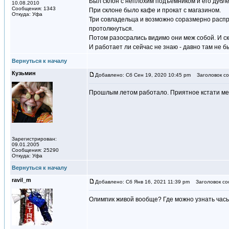
Был склон с неплохим подъёмником и его дубл
10.08.2010
Сообщения: 1343
При склоне было кафе и прокат с магазином.
Откуда: Уфа
Три совладельца и возможно соразмерно распр
протолкнуться.
Потом разосрались видимо они меж собой. И скл
И работает ли сейчас не знаю - давно там не б
Вернуться к началу
Кузьмин
Добавлено: Сб Сен 19, 2020 10:45 pm
Заголовок со
Прошлым летом работало. Приятное кстати ме
Зарегистрирован:
09.01.2005
Сообщения: 25290
Откуда: Уфа
Вернуться к началу
ravil_m
Добавлено: Сб Янв 16, 2021 11:39 pm
Заголовок со
Олимпик живой вообще? Где можно узнать час