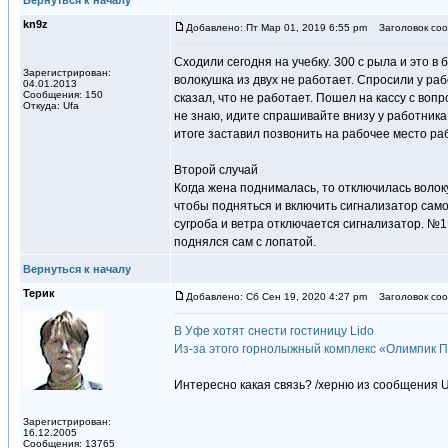
Вернуться к началу
kn9z
Добавлено: Пт Мар 01, 2019 6:55 pm
Заголовок соо
Сходили сегодня на учебку. 300 с рыла и это в
Зарегистрирован:
волокушка из двух не работает. Спросили у раб
04.01.2013
Сообщения: 150
сказал, что не работает. Пошел на кассу с вопр
Откуда: Ufa
не знаю, идите спрашивайте внизу у работника
итоге заставил позвонить на рабочее место ра
Второй случай
Когда жена поднималась, то отключилась волок
чтобы подняться и включить сигнализатор самом
сугроба и ветра отключается сигнализатор. №1
поднялся сам с лопатой.
Вернуться к началу
Терик
Добавлено: Сб Сен 19, 2020 4:27 pm
Заголовок соо
В Уфе хотят снести гостиницу Lido
Из-за этого горнолыжный комплекс «Олимпик П
Интересно какая связь? /херню из сообщения U
Зарегистрирован:
16.12.2005
Сообщения: 13765