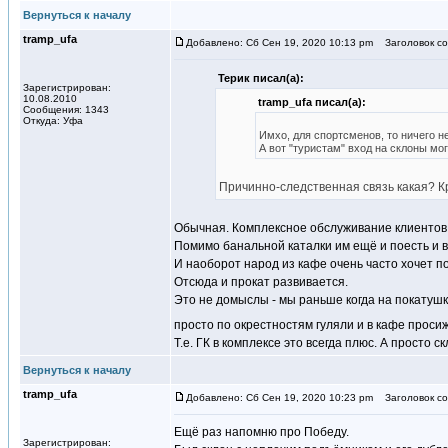
Вернуться к началу
tramp_ufa
Добавлено: Сб Сен 19, 2020 10:13 pm
Заголовок со
Терик писал(а):
Зарегистрирован:
10.08.2010
tramp_ufa писал(а):
Сообщения: 1343
Откуда: Уфа
Имхо, для спортсменов, то ничего н
А вот "туристам" вход на склоны мог
Причинно-следственная связь какая? 
Обычная. Комплексное обслуживание клиентов
Помимо банальной каталки им ещё и поесть и в
И наоборот народ из кафе очень часто хочет по
Отсюда и прокат развивается.
Это не домыслы - мы раньше когда на покатушк
просто по окрестностям гуляли и в кафе проси
Т.е. ГК в комплексе это всегда плюс. А просто 
Вернуться к началу
tramp_ufa
Добавлено: Сб Сен 19, 2020 10:23 pm
Заголовок со
Ещё раз напомню про Победу.
Зарегистрирован: