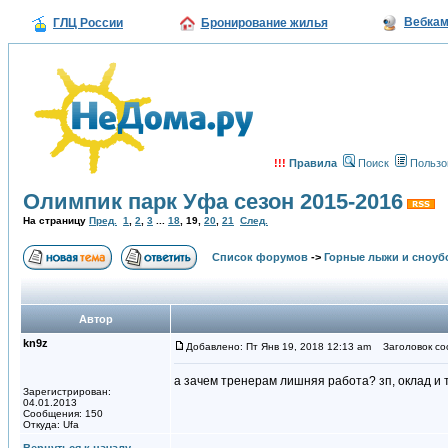
Вебка
ГЛЦ России
Бронирование жилья
!!!
Правила
Поиск
Пользо
Олимпик парк Уфа сезон 2015-2016
На страницу
Пред.
1
,
2
,
3
...
18
,
19
,
20
,
21
След.
Список форумов
->
Горные лыжи и сноуб
Автор
kn9z
Добавлено: Пт Янв 19, 2018 12:13 am
Заголовок со
а зачем тренерам лишняя работа? зп, оклад и т
Зарегистрирован:
04.01.2013
Сообщения: 150
Откуда: Ufa