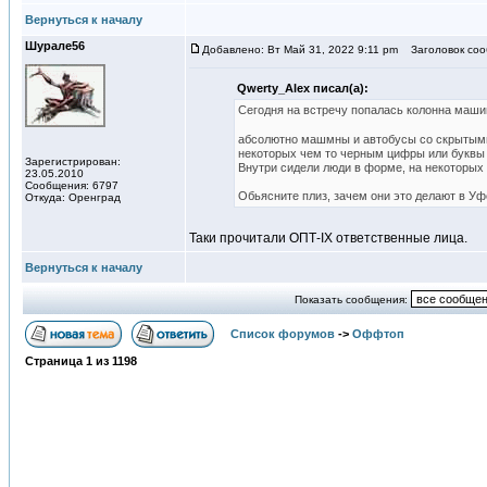
Вернуться к началу
Шурале56
Добавлено: Вт Май 31, 2022 9:11 pm
Заголовок соо
Qwerty_Alex писал(а):
Сегодня на встречу попалась колонна маши
абсолютно машмны и автобусы со скрытыми 
некоторых чем то черным цифры или буквы з
Зарегистрирован:
Внутри сидели люди в форме, на некоторых 
23.05.2010
Сообщения: 6797
Обьясните плиз, зачем они это делают в Уф
Откуда: Оренград
Таки прочитали ОПТ-IX ответственные лица.
Вернуться к началу
Показать сообщения:
Список форумов
->
Оффтоп
Страница
1
из
1198