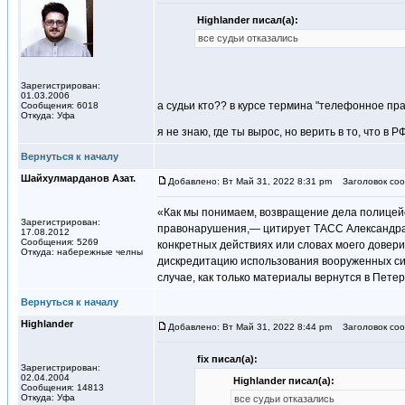
Highlander писал(а):
все судьи отказались
Зарегистрирован:
01.03.2006
а судьи кто?? в курсе термина "телефонное пр
Сообщения: 6018
Откуда: Уфа
я не знаю, где ты вырос, но верить в то, что в
Вернуться к началу
Шайхулмарданов Азат.
Добавлено: Вт Май 31, 2022 8:31 pm
Заголовок соо
«Как мы понимаем, возвращение дела полицейс
Зарегистрирован:
правонарушения,— цитирует ТАСС Александра 
17.08.2012
Сообщения: 5269
конкретных действиях или словах моего довер
Откуда: набережные челны
дискредитацию использования вооруженных сил
случае, как только материалы вернутся в Петер
Вернуться к началу
Highlander
Добавлено: Вт Май 31, 2022 8:44 pm
Заголовок соо
fix писал(а):
Зарегистрирован:
02.04.2004
Highlander писал(а):
Сообщения: 14813
Откуда: Уфа
все судьи отказались