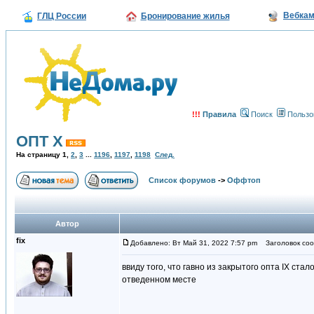
Вебка
ГЛЦ России
Бронирование жилья
!!!
Правила
Поиск
Пользо
ОПТ Х
На страницу
1
,
2
,
3
...
1196
,
1197
,
1198
След.
Список форумов
->
Оффтоп
Автор
fix
Добавлено: Вт Май 31, 2022 7:57 pm
Заголовок соо
ввиду того, что гавно из закрытого опта IX ст
отведенном месте