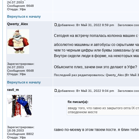
24.07.2003
Сообщения: 6648
Откуда: Уфа
Вернуться к началу
Qwerty_Alex
Добавлено: Вт Май 31, 2022 8:59 pm
Заголовок соо
Сегодня на встречу попалась колонна машин с 
абсолютно машмны и автобусы со скрытыми час
чем то черным цифры или буквы замазаны (у ког
Внутри сидели люди в форме, на некоторых маш
Зарегистрирован:
Обьясните плиз, зачем они это делают в Уфе?
24.07.2003
Сообщения: 6648
Откуда: Уфа
Последний раз редактировалось: Qwerty_Alex (Вт Май 3
Вернуться к началу
ravil_m
Добавлено: Вт Май 31, 2022 9:04 pm
Заголовок соо
fix писал(а):
ввиду того, что гавно из закрытого опта IX
отведенном месте
Зарегистрирован:
гавно по-моему в этом твоем посте. я блин теб
18.09.2003
Сообщения: 8802
Откуда: Уфа