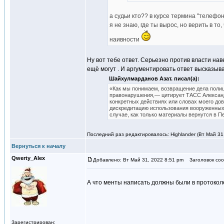
а судьи кто?? в курсе термина "телефо
я не знаю, где ты вырос, но верить в то
наивности
Ну вот тебе ответ. Серьезно против власти нав
ещё могут . И аргументировать ответ высказыва
Шайхулмарданов Азат. писал(а):
«Как мы понимаем, возвращение дела полиц
правонарушения,— цитирует ТАСС Александр
конкретных действиях или словах моего дов
дискредитацию использования вооруженных с
случае, как только материалы вернутся в Пе
Последний раз редактировалось: Highlander (Вт Май 31,
Вернуться к началу
Qwerty_Alex
Добавлено: Вт Май 31, 2022 8:51 pm
Заголовок соо
А что менты написать должны были в протоколе,
Зарегистрирован: