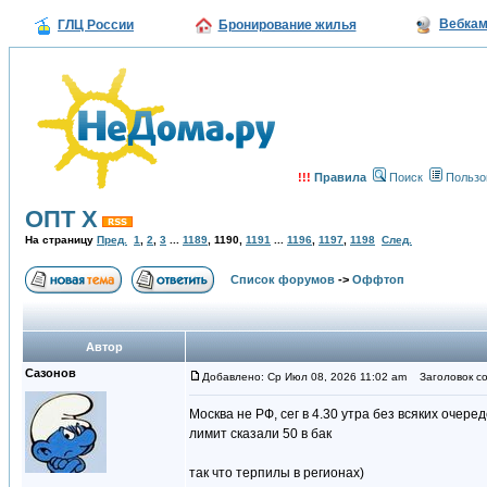
Вебка
ГЛЦ России
Бронирование жилья
!!!
Правила
Поиск
Пользо
ОПТ Х
На страницу
Пред.
1
,
2
,
3
...
1189
,
1190
,
1191
...
1196
,
1197
,
1198
След.
Список форумов
->
Оффтоп
Автор
Сазонов
Добавлено: Ср Июл 08, 2026 11:02 am
Заголовок со
Москва не РФ, сег в 4.30 утра без всяких очере
лимит сказали 50 в бак
так что терпилы в регионах)