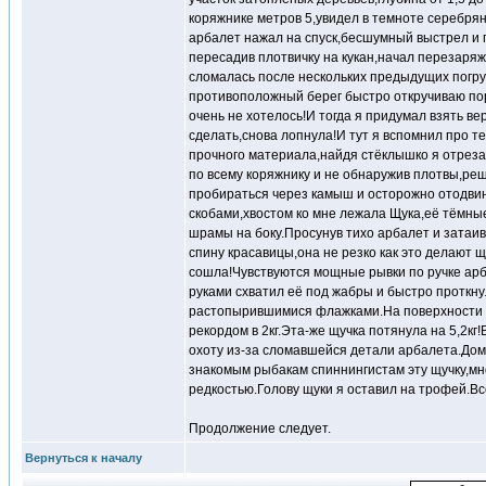
коряжнике метров 5,увидел в темноте серебря
арбалет нажал на спуск,бесшумный выстрел и 
пересадив плотвичку на кукан,начал перезаряж
сломалась после нескольких предыдущих погруж
противоположный берег быстро откручиваю пор
очень не хотелось!И тогда я придумал взять в
сделать,снова лопнула!И тут я вспомнил про т
прочного материала,найдя стёклышко я отреза
по всему коряжнику и не обнаружив плотвы,реш
пробираться через камыш и осторожно отодвин
скобами,хвостом ко мне лежала Щука,её тёмн
шрамы на боку.Просунув тихо арбалет и затаив
спину красавицы,она не резко как это делают щ
сошла!Чувствуются мощные рывки по ручке арб
руками схватил её под жабры и быстро проткнул
растопырившимися флажками.На поверхности о
рекордом в 2кг.Эта-же щучка потянула на 5,2кг
охоту из-за сломавшейся детали арбалета.Дом
знакомым рыбакам спиннингистам эту щучку,мног
редкостью.Голову щуки я оставил на трофей.В
Продолжение следует.
Вернуться к началу