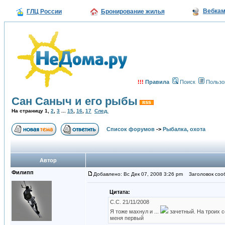
Вебка
ГЛЦ России
Бронирование жилья
!!!
Правила
Поиск
Пользо
Сан Саныч и его рыбы
На страницу
1
,
2
,
3
...
15
,
16
,
17
След.
Список форумов
->
Рыбалка, охота
Автор
Филипп
Добавлено: Вс Дек 07, 2008 3:26 pm
Заголовок сооб
Цитата:
С.С. 21/11/2008
Я тоже махнул и ...
зачетный. На троих 
меня первый