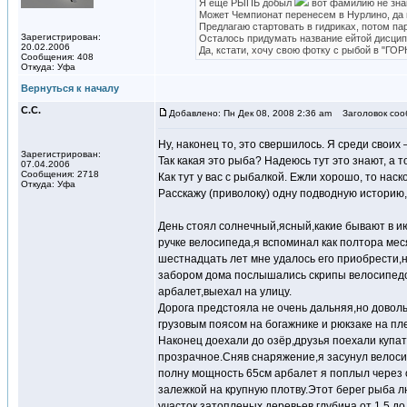
Я ещё РЫПЬ добыл
вот фамилию не знаю
Может Чемпионат перенесем в Нурлино, да
Предлагаю стартовать в гидриках, потом па
Зарегистрирован:
Осталось придумать название ейтой дисцип
20.02.2006
Да, кстати, хочу свою фотку с рыбой в "ГОРК
Сообщения: 408
Откуда: Уфа
Вернуться к началу
С.С.
Добавлено: Пн Дек 08, 2008 2:36 am
Заголовок соо
Ну, наконец то, это свершилось. Я среди своих
Зарегистрирован:
Так какая это рыба? Надеюсь тут это знают, а 
07.04.2006
Сообщения: 2718
Как тут у вас с рыбалкой. Ежли хорошо, то наск
Откуда: Уфа
Расскажу (приволоку) одну подводную историю
День стоял солнечный,ясный,какие бывают в и
ручке велосипеда,я вспоминал как полтора меся
шестнадцать лет мне удалось его приобрести,
забором дома послышались скрипы велосипедо
арбалет,выехал на улицу.
Дорога предстояла не очень дальняя,но доволь
грузовым поясом на богажнике и рюкзаке на пл
Наконец доехали до озёр,друзья поехали купат
прозрачное.Сняв снаряжение,я засунул велосип
полну мощность 65см арбалет я поплыл через о
залежкой на крупную плотву.Этот берег рыба л
участок затопленых деревьев,глубина от 1,5 д