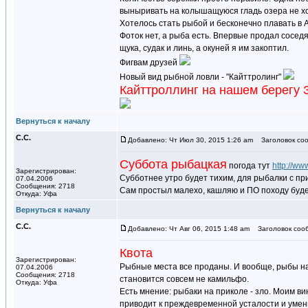
выныривать на колышащуюся гладь озера не хот
Хотелось стать рыбой и бесконечно плавать в 
Фоток нет, а рыба есть. Впервые продал сосед
щука, судак и линь, а окуней я им закоптил.
Фигвам друзей
Новый вид рыбной ловли - "Кайттролинг"
Кайттроллинг на нашем берег
Вернуться к началу
С.С.
Добавлено: Чт Июл 30, 2015 1:26 am
Заголовок соо
Суббота рыбацкая
погода тут
http://w
Зарегистрирован:
Субботнее утро будет тихим, для рыбалки с пр
07.04.2006
Сообщения: 2718
Сам простыл малехо, кашляю и ПО походу будет
Откуда: Уфа
Вернуться к началу
С.С.
Добавлено: Чт Авг 06, 2015 1:48 am
Заголовок соо
Квота
Зарегистрирован:
Рыбные места все проданы. И вообще, рыбы на А
07.04.2006
Сообщения: 2718
становится совсем не камильфо.
Откуда: Уфа
Есть мнение: рыбаки на приколе - зло. Моим в
приводит к преждевременной усталости и умень