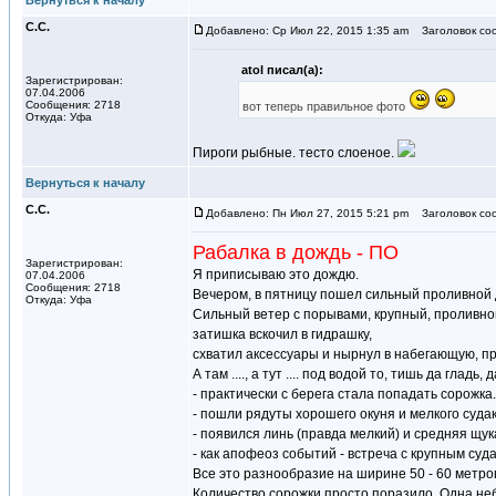
Вернуться к началу
С.С.
Добавлено: Ср Июл 22, 2015 1:35 am
Заголовок со
atol писал(а):
Зарегистрирован:
07.04.2006
Сообщения: 2718
вот теперь правильное фото
Откуда: Уфа
Пироги рыбные. тесто слоеное.
Вернуться к началу
С.С.
Добавлено: Пн Июл 27, 2015 5:21 pm
Заголовок со
Рабалка в дождь - ПО
Зарегистрирован:
Я приписываю это дождю.
07.04.2006
Сообщения: 2718
Вечером, в пятницу пошел сильный проливной д
Откуда: Уфа
Сильный ветер с порывами, крупный, проливной
затишка вскочил в гидрашку,
схватил аксессуары и нырнул в набегающую, п
А там ...., а тут .... под водой то, тишь да гл
- практически с берега стала попадать сорожка.
- пошли рядуты хорошего окуня и мелкого суда
- появился линь (правда мелкий) и средняя щук
- как апофеоз событий - встреча с крупным суд
Все это разнообразие на ширине 50 - 60 метров 
Количество сорожки просто поразило. Одна неб