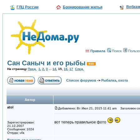
Вебка
ГЛЦ России
Бронирование жилья
!!!
Правила
Поиск
Пользо
Сан Саныч и его рыбы
На страницу
Пред.
1
,
2
,
3
...
14
,
15
,
16
,
17
След.
Список форумов
->
Рыбалка, охота
Автор
atol
Добавлено: Вт Июл 21, 2015 11:41 am
Заголовок со
вот теперь правильное фото
Зарегистрирован:
21.12.2007
Сообщения: 1024
Откуда: ufa