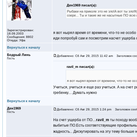
Ден1969 писал(а):
Рыбаки на приколе это не зло!А вот ты зл
озере... Ты и такие же не насытные ПО всю 
Зарегистрирован:
я вот нырял время от времени, что-то не особо
18.09.2003
Сообщения: 8802
иди попробуй сам и посмотрим насчет ущерба 
Откуда: Уфа
Вернуться к началу
Бодрый Линь
Добавлено: Сб Авг 29, 2015 11:42 am
Заголовок со
Гость
ravil_m писал(а):
я вот нырял время от времени, что-то не ос
Учиться, учиться и еще раз учиться. А на счет 
гребенку.... Думать нужно
Вернуться к началу
Ден1969
Добавлено: Сб Авг 29, 2015 1:24 pm
Заголовок соо
Гость
На счет ущерба от ПО....
ravil_m
ты походу вооб
выбитые ПО.Есть соответствующие профильные
жадность... Дискутировать на эту тему больше