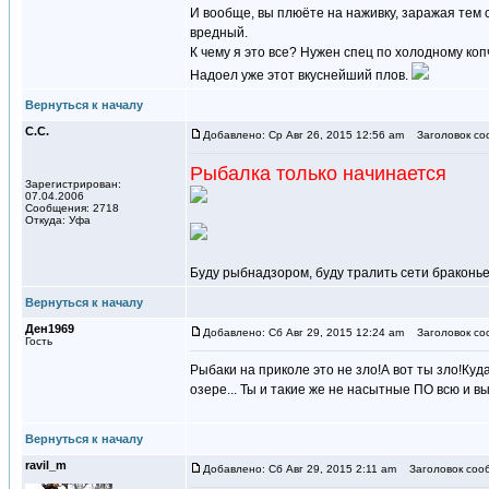
И вообще, вы плюёте на наживку, заражая тем 
вредный.
К чему я это все? Нужен спец по холодному коп
Надоел уже этот вкуснейший плов.
Вернуться к началу
С.С.
Добавлено: Ср Авг 26, 2015 12:56 am
Заголовок со
Рыбалка только начинается
Зарегистрирован:
07.04.2006
Сообщения: 2718
Откуда: Уфа
Буду рыбнадзором, буду тралить сети браконь
Вернуться к началу
Ден1969
Добавлено: Сб Авг 29, 2015 12:24 am
Заголовок со
Гость
Рыбаки на приколе это не зло!А вот ты зло!К
озере... Ты и такие же не насытные ПО всю и в
Вернуться к началу
ravil_m
Добавлено: Сб Авг 29, 2015 2:11 am
Заголовок соо