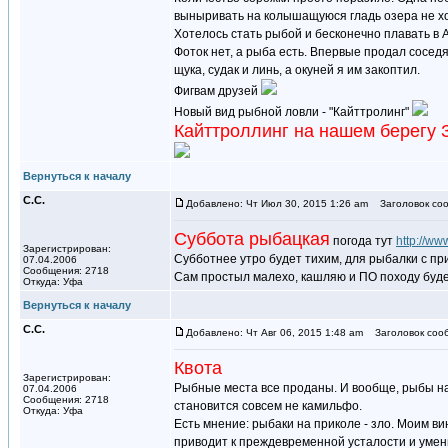
выныривать на колышащуюся гладь озера не хот
Хотелось стать рыбой и бесконечно плавать в 
Фоток нет, а рыба есть. Впервые продал сосед
щука, судак и линь, а окуней я им закоптил.
Фигвам друзей
Новый вид рыбной ловли - "Кайттролинг"
Кайттроллинг на нашем берег
Вернуться к началу
С.С.
Добавлено: Чт Июл 30, 2015 1:26 am
Заголовок соо
Суббота рыбацкая
погода тут
http://w
Зарегистрирован:
Субботнее утро будет тихим, для рыбалки с пр
07.04.2006
Сообщения: 2718
Сам простыл малехо, кашляю и ПО походу будет
Откуда: Уфа
Вернуться к началу
С.С.
Добавлено: Чт Авг 06, 2015 1:48 am
Заголовок соо
Квота
Зарегистрирован:
Рыбные места все проданы. И вообще, рыбы на А
07.04.2006
Сообщения: 2718
становится совсем не камильфо.
Откуда: Уфа
Есть мнение: рыбаки на приколе - зло. Моим в
приводит к преждевременной усталости и умень