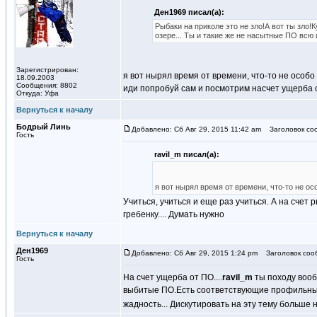
Ден1969 писал(а):
Рыбаки на приколе это не зло!А вот ты зл
озере... Ты и такие же не насытные ПО всю 
Зарегистрирован:
я вот нырял время от времени, что-то не особо
18.09.2003
Сообщения: 8802
иди попробуй сам и посмотрим насчет ущерба 
Откуда: Уфа
Вернуться к началу
Бодрый Линь
Добавлено: Сб Авг 29, 2015 11:42 am
Заголовок со
Гость
ravil_m писал(а):
я вот нырял время от времени, что-то не ос
Учиться, учиться и еще раз учиться. А на счет 
гребенку.... Думать нужно
Вернуться к началу
Ден1969
Добавлено: Сб Авг 29, 2015 1:24 pm
Заголовок соо
Гость
На счет ущерба от ПО....
ravil_m
ты походу вооб
выбитые ПО.Есть соответствующие профильные
жадность... Дискутировать на эту тему больше