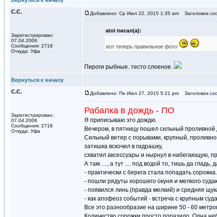
Вернуться к началу
С.С.
Добавлено: Ср Июл 22, 2015 1:35 am
Заголовок со
atol писал(а):
Зарегистрирован:
07.04.2006
Сообщения: 2718
вот теперь правильное фото
Откуда: Уфа
Пироги рыбные. тесто слоеное.
Вернуться к началу
С.С.
Добавлено: Пн Июл 27, 2015 5:21 pm
Заголовок со
Рабалка в дождь - ПО
Зарегистрирован:
Я приписываю это дождю.
07.04.2006
Сообщения: 2718
Вечером, в пятницу пошел сильный проливной д
Откуда: Уфа
Сильный ветер с порывами, крупный, проливной
затишка вскочил в гидрашку,
схватил аксессуары и нырнул в набегающую, п
А там ...., а тут .... под водой то, тишь да гл
- практически с берега стала попадать сорожка.
- пошли рядуты хорошего окуня и мелкого суда
- появился линь (правда мелкий) и средняя щук
- как апофеоз событий - встреча с крупным суд
Все это разнообразие на ширине 50 - 60 метров 
Количество сорожки просто поразило. Одна неб