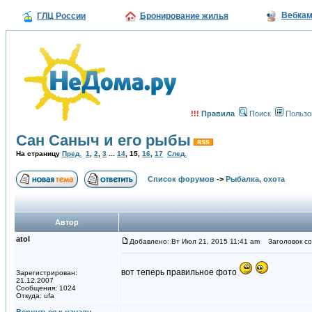
Вебка
ГЛЦ России
Бронирование жилья
!!!
Правила
Поиск
Пользо
Сан Саныч и его рыбы
На страницу
Пред.
1
,
2
,
3
...
14
,
15
,
16
,
17
След.
Список форумов
->
Рыбалка, охота
Автор
atol
Добавлено: Вт Июл 21, 2015 11:41 am
Заголовок со
вот теперь правильное фото
Зарегистрирован:
21.12.2007
Сообщения: 1024
Откуда: ufa