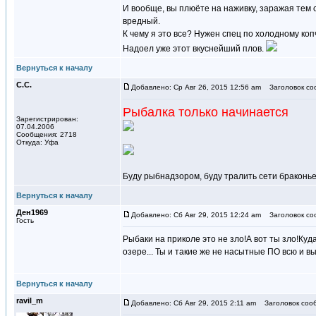
И вообще, вы плюёте на наживку, заражая тем 
вредный.
К чему я это все? Нужен спец по холодному коп
Надоел уже этот вкуснейший плов.
Вернуться к началу
С.С.
Добавлено: Ср Авг 26, 2015 12:56 am
Заголовок со
Рыбалка только начинается
Зарегистрирован:
07.04.2006
Сообщения: 2718
Откуда: Уфа
Буду рыбнадзором, буду тралить сети браконь
Вернуться к началу
Ден1969
Добавлено: Сб Авг 29, 2015 12:24 am
Заголовок со
Гость
Рыбаки на приколе это не зло!А вот ты зло!К
озере... Ты и такие же не насытные ПО всю и в
Вернуться к началу
ravil_m
Добавлено: Сб Авг 29, 2015 2:11 am
Заголовок соо