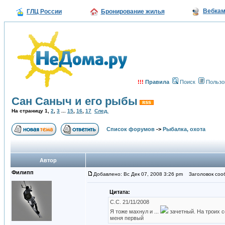
Вебка
ГЛЦ России
Бронирование жилья
!!!
Правила
Поиск
Пользо
Сан Саныч и его рыбы
На страницу
1
,
2
,
3
...
15
,
16
,
17
След.
Список форумов
->
Рыбалка, охота
Автор
Филипп
Добавлено: Вс Дек 07, 2008 3:26 pm
Заголовок сооб
Цитата:
С.С. 21/11/2008
Я тоже махнул и ...
зачетный. На троих 
меня первый