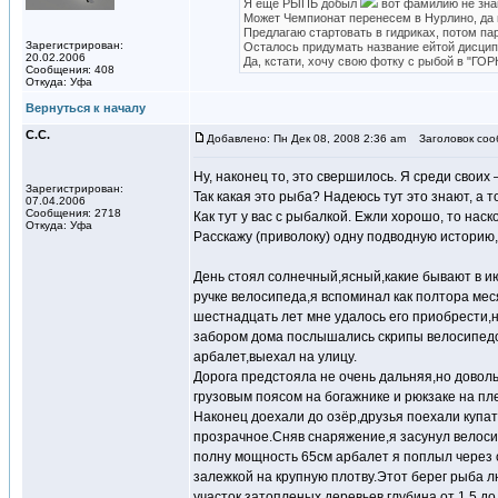
Я ещё РЫПЬ добыл
вот фамилию не знаю
Может Чемпионат перенесем в Нурлино, да
Предлагаю стартовать в гидриках, потом па
Зарегистрирован:
Осталось придумать название ейтой дисцип
20.02.2006
Да, кстати, хочу свою фотку с рыбой в "ГОРК
Сообщения: 408
Откуда: Уфа
Вернуться к началу
С.С.
Добавлено: Пн Дек 08, 2008 2:36 am
Заголовок соо
Ну, наконец то, это свершилось. Я среди своих
Зарегистрирован:
Так какая это рыба? Надеюсь тут это знают, а 
07.04.2006
Сообщения: 2718
Как тут у вас с рыбалкой. Ежли хорошо, то наск
Откуда: Уфа
Расскажу (приволоку) одну подводную историю
День стоял солнечный,ясный,какие бывают в и
ручке велосипеда,я вспоминал как полтора меся
шестнадцать лет мне удалось его приобрести,
забором дома послышались скрипы велосипедо
арбалет,выехал на улицу.
Дорога предстояла не очень дальняя,но доволь
грузовым поясом на богажнике и рюкзаке на пл
Наконец доехали до озёр,друзья поехали купат
прозрачное.Сняв снаряжение,я засунул велосип
полну мощность 65см арбалет я поплыл через о
залежкой на крупную плотву.Этот берег рыба л
участок затопленых деревьев,глубина от 1,5 д