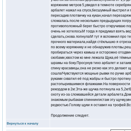
коряжнике метров 5,увидел в темноте серебря
арбалет нажал на спуск,бесшумный выстрел и 
пересадив плотвичку на кукан,начал перезаряж
сломалась после нескольких предыдущих погруж
противоположный берег быстро откручиваю пор
очень не хотелось!И тогда я придумал взять в
сделать,снова лопнула!И тут я вспомнил про т
прочного материала,найдя стёклышко я отреза
по всему коряжнику и не обнаружив плотвы,реш
пробираться через камыш и осторожно отодвин
скобами,хвостом ко мне лежала Щука,её тёмн
шрамы на боку.Просунув тихо арбалет и затаив
спину красавицы,она не резко как это делают щ
сошла!Чувствуются мощные рывки по ручке арб
руками схватил её под жабры и быстро проткнул
растопырившимися флажками.На поверхности о
рекордом в 2кг.Эта-же щучка потянула на 5,2кг
охоту из-за сломавшейся детали арбалета.Дом
знакомым рыбакам спиннингистам эту щучку,мног
редкостью.Голову щуки я оставил на трофей.В
Продолжение следует.
Вернуться к началу