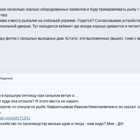
анизую несколько хорошо оборудованных приколов и буду прикармливать рыбу 
тору.
авка к месту рыбалки на собачьей упряжке. Годится? Согласовываю устройств
гинальной дверью. Тут находится кабинет где всегда хорошо думается и читает
пару фоток с прошлых выходных дам. Кстати, эти выложенные (выше), тоже с в
.
общения:
в прошлую пятницу при сильном ветре и ...
ет куда она отошла? Я этого места не нашел.
короче со спецом по рыбе Лаврентьевым Иваном Николаевичем и он сказал: н
.
ivah-golubih/71241
озяйство по производству малька щуки и леща - нам надо? Мне - ДА!