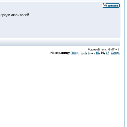
е среди любителей.
Часовой пояс: GMT + 6
На страницу
Пред.
1
,
2
,
3
... ,
15
,
16
,
17
След.