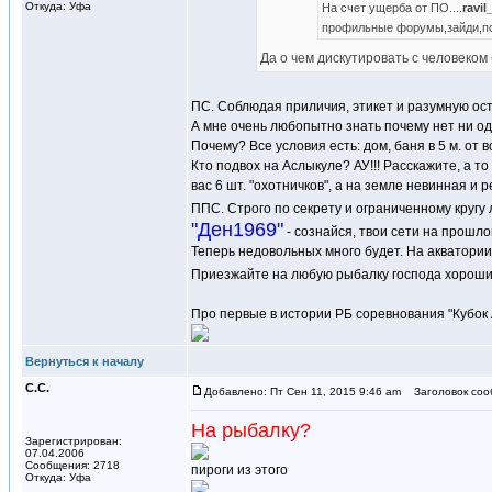
Откуда: Уфа
На счет ущерба от ПО....
ravi
профильные форумы,зайди,поч
Да о чем дискутировать с человеком
ПС. Соблюдая приличия, этикет и разумную осто
А мне очень любопытно знать почему нет ни одн
Почему? Все условия есть: дом, баня в 5 м. от в
Кто подвох на Аслыкуле? АУ!!! Расскажите, а то
вас 6 шт. "охотничков", а на земле невинная и 
ППС. Строго по секрету и ограниченному кругу
"Ден1969"
- сознайся, твои сети на прошл
Теперь недовольных много будет. На акватории
Приезжайте на любую рыбалку господа хорошие
Про первые в истории РБ соревнования "Кубок
Вернуться к началу
С.С.
Добавлено: Пт Сен 11, 2015 9:46 am
Заголовок соо
На рыбалку?
Зарегистрирован:
07.04.2006
Сообщения: 2718
пироги из этого
Откуда: Уфа