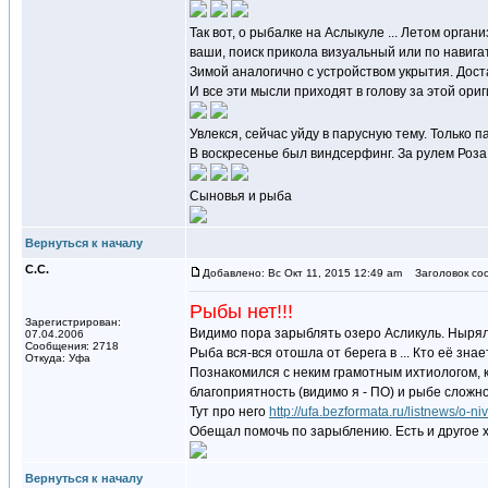
Так вот, о рыбалке на Аслыкуле ... Летом орг
ваши, поиск прикола визуальный или по навига
Зимой аналогично с устройством укрытия. Дост
И все эти мысли приходят в голову за этой ори
Увлекся, сейчас уйду в парусную тему. Только 
В воскресенье был виндсерфинг. За рулем Роза
Сыновья и рыба
Вернуться к началу
С.С.
Добавлено: Вс Окт 11, 2015 12:49 am
Заголовок со
Рыбы нет!!!
Зарегистрирован:
Видимо пора зарыблять озеро Асликуль. Нырял 
07.04.2006
Сообщения: 2718
Рыба вся-вся отошла от берега в ... Кто её зна
Откуда: Уфа
Познакомился с неким грамотным ихтиологом, 
благоприятность (видимо я - ПО) и рыбе сложно
Тут про него
http://ufa.bezformata.ru/listnews/o-n
Обещал помочь по зарыблению. Есть и другое х
Вернуться к началу