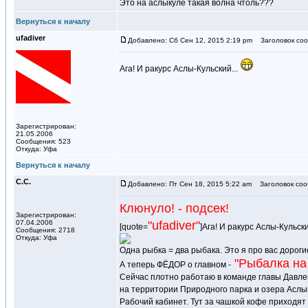
Это на аслыкуле такая волна чтоль???
Вернуться к началу
ufadiver
Добавлено: Сб Сен 12, 2015 2:19 pm
Заголовок соо
Ага! И ракурс Аслы-Кульский...
Зарегистрирован:
21.05.2006
Сообщения: 523
Откуда: Уфа
Вернуться к началу
С.С.
Добавлено: Пт Сен 18, 2015 5:22 am
Заголовок соо
Клюнуло! - подсек!
Зарегистрирован:
07.04.2006
"ufadiver"
[quote=
]Ага! И ракурс Аслы-Кульски
Сообщения: 2718
Откуда: Уфа
Одна рыбка = два рыбака. Это я про вас дороги
"Рыбалка на 
А теперь ФЁДОР о главном -
Сейчас плотно работаю в команде главы Давле
на территории Природного парка и озера Аслы
Рабочий кабинет. Тут за чашкой кофе приходят