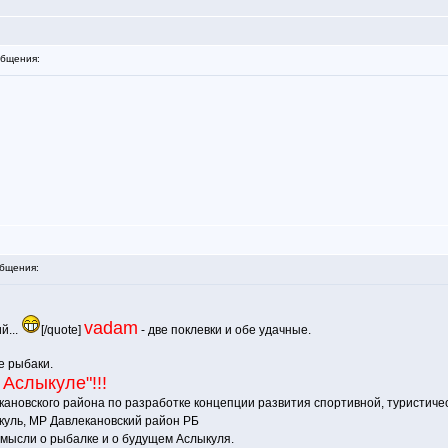
бщения:
бщения:
vadam
й...
[/quote]
- две поклевки и обе удачные.
е рыбаки.
Аслыкуле"!!!
кановского района по разработке концепции развития спортивной, туристиче
куль, МР Давлекановский район РБ
 мысли о рыбалке и о будущем Аслыкуля.