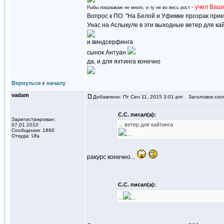
- учел Ваш
Рыбы показываю не много, и ту не во весь рост
Вопрос к ПО: "На Белой и Уфимке прозрак прие
Унас на Аслыкуле в эти выходные ветер для ка
и виндсерфинга
сынок Антуан
да, и для яхтинга конечно
Вернуться к началу
vadam
Добавлено: Пт Сен 11, 2015 3:01 pm
Заголовок соо
С.С. писал(а):
Зарегистрирован:
... ветер для кайтинга
07.01.2010
Сообщения: 1860
...
Откуда: Ufa
ракурс конечно...
С.С. писал(а):
...
...