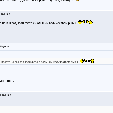
и имени. Зашел,сделал высер,ушел-цель достигнута.
общения:
о не выкладывай фото с большим количеством рыбы.
бщения:
 просто не выкладывай фото с большим количеством рыбы.
то в гости?
общения: