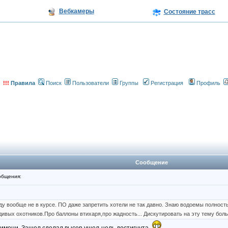
Вебкамеры
Состояние трасс
!!!
Правила
Поиск
Пользователи
Группы
Регистрация
Профиль
Сообщение
общения:
ду вообще не в курсе. ПО даже запретить хотели не так давно. Знаю водоемы полно
дивых охотников.Про баллоны втихаря,про жадность... Дискутировать на эту тему бо