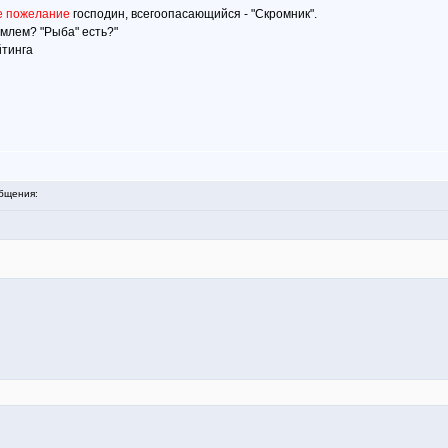
е пожелание
господин, всегоопасающийся - "Скромник".
млем? "Рыба" есть?"
йтинга
бщения: