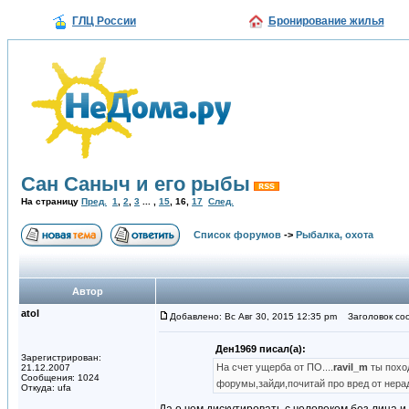
ГЛЦ России
Бронирование жилья
Сан Саныч и его рыбы
На страницу
Пред.
1
,
2
,
3
... ,
15
,
16
,
17
След.
Список форумов
->
Рыбалка, охота
Автор
atol
Добавлено: Вс Авг 30, 2015 12:35 pm
Заголовок со
Ден1969 писал(а):
Зарегистрирован:
На счет ущерба от ПО....
ravil_m
ты похо
21.12.2007
Сообщения: 1024
форумы,зайди,почитай про вред от нера
Откуда: ufa