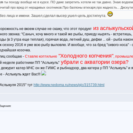
l_m
ты походу вообще не в курсе. ПО даже запретить хотели не так давно. Знаю вод
итай про вред от нерадивых охотников.Про баллоны втихаря,про жадность... Дискут
 без лица и имени. Зашел,сделал высер,ушел-цель достигнута.
из аслыкульско
рожность не вкоем случае не скажу, что этот продукт
ого звонка: "Саныч, хочу много и такой же рыбы, приеду нырять - встретишь, 
оды (в 3 утра еще теплая), горячая вода, летний душ, дефки ... ой - рыба нако
 к сезону 2016 я уже всю рыбу выловлю. И вообще, что за бред "сивого носа" -
редчайшая козочка.
"Холодного копчения"
 лиц сообщаю -
Ставлю коптильню
, промышл
убрали с акватории озера?
ой неделе работники ПП "Аслыкуль"
 дежурит катер МЧС он же ГИМС и рыбнадзор, два катера у ПП "Аслыкуль" и я
 - Аслыкуль ждет Вас!!!
 Аслыкуля 2015" тут
http://www.nedoma.ru/news/glc/315739.html
бщения: