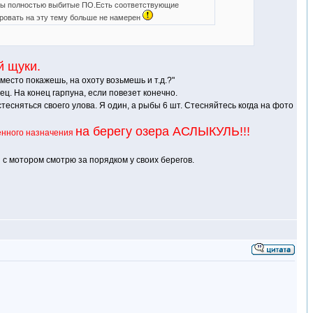
оемы полностью выбитые ПО.Есть соответствующие
ировать на эту тему больше не намерен
й щуки.
место покажешь, на охоту возьмешь и т.д.?"
нец. На конец гарпуна, если повезет конечно.
 стесняться своего улова. Я один, а рыбы 6 шт. Стесняйтесь когда на фото
на берегу озера АСЛЫКУЛЬ!!!
енного назначения
 с мотором смотрю за порядком у своих берегов.