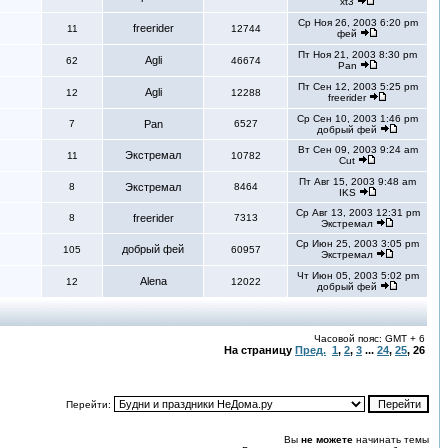
xt3
Ср Ноя 26, 2003 6:20 pm
freerider
11
12744
фей
Пт Ноя 21, 2003 8:30 pm
Agli
62
46674
Pan
Пт Сен 12, 2003 5:25 pm
Agli
12
12288
freerider
Ср Сен 10, 2003 1:46 pm
7
Pan
6527
добрый фей
Вт Сен 09, 2003 9:24 am
Экстремал
11
10782
Cut
Пт Авг 15, 2003 9:48 am
8
Экстремал
8464
IKS
Ср Авг 13, 2003 12:31 pm
8
freerider
7313
Экстремал
Ср Июн 25, 2003 3:05 pm
добрый фей
105
60957
Экстремал
Чт Июн 05, 2003 5:02 pm
Alena
12
12022
добрый фей
Часовой пояс: GMT + 6
На страницу
Пред.
1
,
2
,
3
...
24
,
25
,
26
Перейти:
Вы
не можете
начинать темы