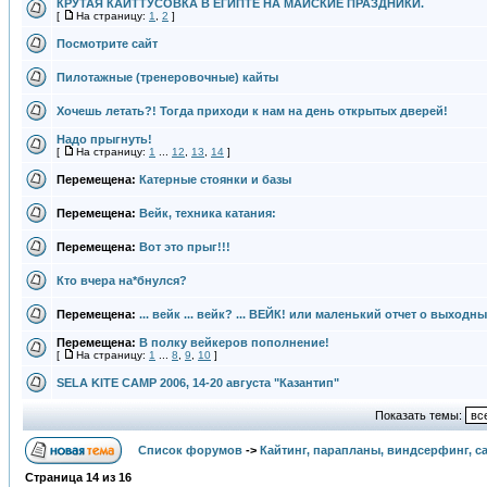
КРУТАЯ КАЙТТУСОВКА В ЕГИПТЕ НА МАЙСКИЕ ПРАЗДНИКИ.
[
На страницу:
1
,
2
]
Посмотрите сайт
Пилотажные (тренеровочные) кайты
Хочешь летать?! Тогда приходи к нам на день открытых дверей!
Надо прыгнуть!
[
На страницу:
1
...
12
,
13
,
14
]
Перемещена:
Катерные стоянки и базы
Перемещена:
Вейк, техника катания:
Перемещена:
Вот это прыг!!!
Кто вчера на*бнулся?
Перемещена:
... вейк ... вейк? ... ВЕЙК! или маленький отчет о выходн
Перемещена:
В полку вейкеров пополнение!
[
На страницу:
1
...
8
,
9
,
10
]
SELA KITE CAMP 2006, 14-20 августа "Казантип"
Показать темы:
Список форумов
->
Кайтинг, парапланы, виндсерфинг, с
Страница
14
из
16