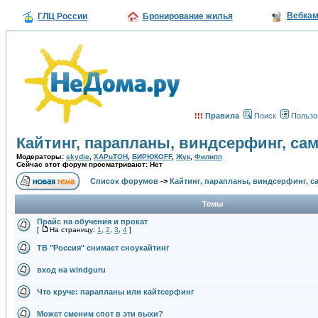
Вебка
ГЛЦ России
Бронирование жилья
!!!
Правила
Поиск
Пользо
Кайтинг, парапланы, виндсерфинг, са
Модераторы:
skydie
,
XAPuTOH
,
БИРЮКOFF
,
Жук
,
Филипп
Сейчас этот форум просматривают: Нет
Список форумов
->
Кайтинг, парапланы, виндсерфинг, с
Темы
Прайс на обучения и прокат
[
На страницу:
1
,
2
,
3
,
4
]
ТВ "Россия" снимает сноукайтинг
вход на windguru
Что круче: парапланы или кайтсерфинг
Может сменим спот в эти выхи?