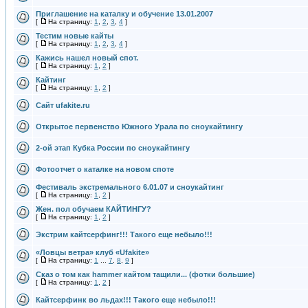
Приглашение на каталку и обучение 13.01.2007
[
На страницу:
1
,
2
,
3
,
4
]
Тестим новые кайты
[
На страницу:
1
,
2
,
3
,
4
]
Кажись нашел новый спот.
[
На страницу:
1
,
2
]
Кайтинг
[
На страницу:
1
,
2
]
Сайт ufakite.ru
Открытое первенство Южного Урала по сноукайтингу
2-ой этап Кубка России по сноукайтингу
Фотоотчет о каталке на новом споте
Фестиваль экстремального 6.01.07 и сноукайтинг
[
На страницу:
1
,
2
]
Жен. пол обучаем КАЙТИНГУ?
[
На страницу:
1
,
2
]
Экстрим кайтсерфинг!!! Такого еще небыло!!!
«Ловцы ветра» клуб «Ufakite»
[
На страницу:
1
...
7
,
8
,
9
]
Сказ о том как hammer кайтом тащили... (фотки большие)
[
На страницу:
1
,
2
]
Кайтсерфинк во льдах!!! Такого еще небыло!!!