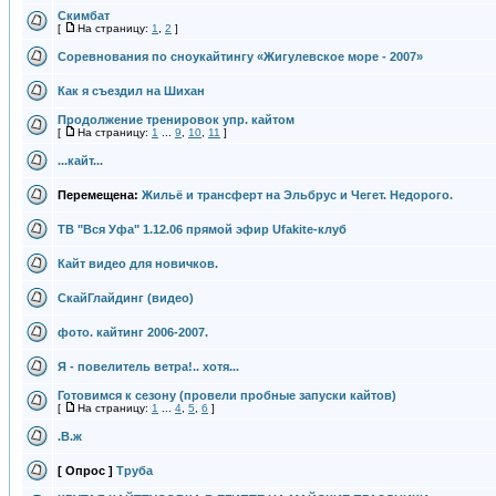
Скимбат
[
На страницу:
1
,
2
]
Соревнования по сноукайтингу «Жигулевское море - 2007»
Как я съездил на Шихан
Продолжение тренировок упр. кайтом
[
На страницу:
1
...
9
,
10
,
11
]
...кайт...
Перемещена:
Жильё и трансферт на Эльбрус и Чегет. Недорого.
ТВ "Вся Уфа" 1.12.06 прямой эфир Ufakite-клуб
Кайт видео для новичков.
СкайГлайдинг (видео)
фото. кайтинг 2006-2007.
Я - повелитель ветра!.. хотя...
Готовимся к сезону (провели пробные запуски кайтов)
[
На страницу:
1
...
4
,
5
,
6
]
.В.ж
[ Опрос ]
Труба